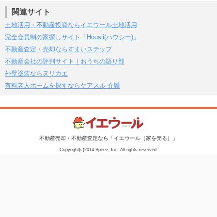
関連サイト
土地活用・不動産投資ならイエウール土地活用
完全会員制の家探しサイト「Housii(ハウシー)」
不動産査定・売却ならすまいステップ
不動産会社の評判サイト｜おうちの語り部
外壁塗装ならヌリカエ
有料老人ホームを探すならケアスル 介護
不動産売却・不動産査定なら「イエウール（家を売る）」
Copyright(c)2014 Speee, Inc. All rights reserved.
イエウールは、東証スタンダード市場に上場している株式会社Speeeが
運営しています。