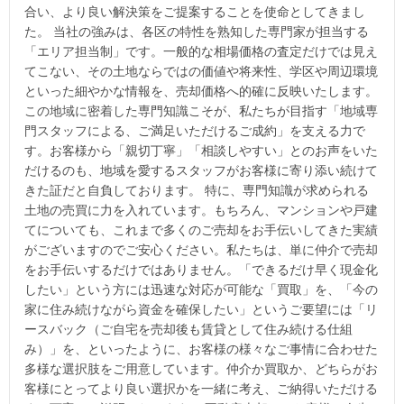
合い、より良い解決策をご提案することを使命としてきまし
た。 当社の強みは、各区の特性を熟知した専門家が担当する
「エリア担当制」です。一般的な相場価格の査定だけでは見え
てこない、その土地ならではの価値や将来性、学区や周辺環境
といった細やかな情報を、売却価格へ的確に反映いたします。
この地域に密着した専門知識こそが、私たちが目指す「地域専
門スタッフによる、ご満足いただけるご成約」を支える力で
す。お客様から「親切丁寧」「相談しやすい」とのお声をいた
だけるのも、地域を愛するスタッフがお客様に寄り添い続けて
きた証だと自負しております。 特に、専門知識が求められる
土地の売買に力を入れています。もちろん、マンションや戸建
てについても、これまで多くのご売却をお手伝いしてきた実績
がございますのでご安心ください。私たちは、単に仲介で売却
をお手伝いするだけではありません。「できるだけ早く現金化
したい」という方には迅速な対応が可能な「買取」を、「今の
家に住み続けながら資金を確保したい」というご要望には「リ
ースバック（ご自宅を売却後も賃貸として住み続ける仕組
み）」を、といったように、お客様の様々なご事情に合わせた
多様な選択肢をご用意しています。仲介か買取か、どちらがお
客様にとってより良い選択かを一緒に考え、ご納得いただける