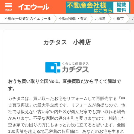
不動産一括査定のイエウール
不動産売却・査定
北海道
小樽市
イエウール加盟希望の不動産会社様
初めての方へ
カチタス 小樽店
不動産売却の流れ
不動産の売却・一括査定
おうち買い取り全国No.1。直接買取だから早くて簡単で
家査定シミュレーター
す。
お問い合わせ
カチタスは、買い取ったお宅をリフォームして再販売する「中
古買取再販」の最大手企業です。リフォームが前提なので、他
社では扱えない古い家や内外装が傷んだ家でも買い取れる場合
があります。不要な家財の処分も引き受けますので、相続した
空き家でお困りの方にもきっとお役に立てると思います。全国
130店舗を超える地元密着の各店舗に、あなたのお宅を生まれ