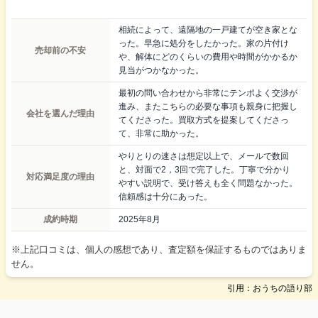
相続によって、遠隔地の一戸建てが空き家とな
った。早急に処分をしたかった。家の片付け
売却前の不安
や、解体にどのくらいの費用や時間がかかるか
見当がつかなかった。
最初の問い合わせから非常にテンポよく交渉が
進み、またこちらの必要な事項も親身に把握し
会社を選んだ理由
てくださった。買取方式を提案してくださっ
て、非常に助かった。
やりとりの速さは想定以上で、メールで数回
と、対面で2，3回で完了した。丁寧で分かり
対応満足度の理由
やすい説明で、受け答えも全く問題なかった。
信頼感は十分にあった。
成約時期
2025年8月
※上記口コミは、個人の感想であり、査定額を保証するものではありま
せん。
引用：おうちの語り部