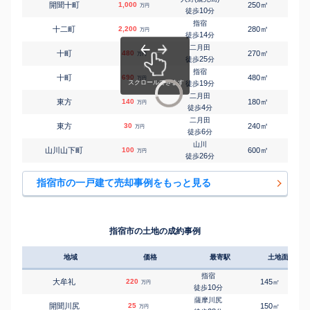
㎡
㎡
開聞十町
1,000
250
105
万円
10
徒歩
分
指宿
㎡
㎡
十二町
2,200
280
85
万円
14
徒歩
分
二月田
㎡
㎡
十町
480
270
90
万円
25
徒歩
分
指宿
㎡
㎡
十町
690
480
160
万円
19
徒歩
分
二月田
㎡
㎡
東方
140
180
85
万円
4
徒歩
分
二月田
㎡
㎡
東方
30
240
95
万円
6
徒歩
分
山川
㎡
㎡
山川山下町
100
600
110
万円
26
徒歩
分
指宿市の一戸建て売却事例をもっと見る
指宿市の土地の成約事例
地域
価格
最寄駅
土地面積
指宿
大牟礼
220
145
㎡
万円
10
徒歩
分
薩摩川尻
開聞川尻
25
150
㎡
万円