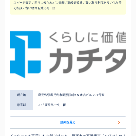
スピード査定 / 周りに知られずに売却 / 高齢者歓迎 / 買い取り制度あり / 住み替
え相談 / 古い物件も対応可
他...
所在地
鹿児島県鹿児島市新照院町6-5 永吉ビル 201号室
最寄駅
JR「鹿児島中央」駅
詳細を見る