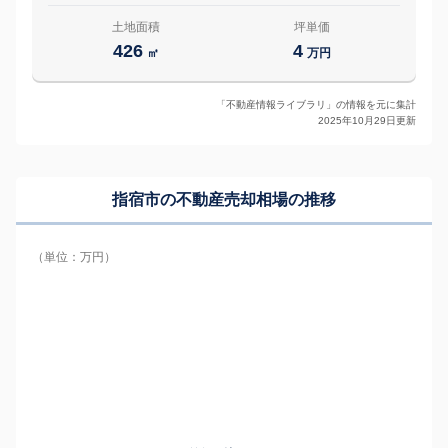
土地面積
坪単価
426
4
㎡
万円
「不動産情報ライブラリ」の情報を元に集計
2025年10月29日更新
指宿市の
不動産売却相場の推移
（単位：万円）