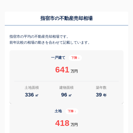
指宿市の不動産売却相場
指宿市の平均の不動産売却相場です。
前年比較の相場の動きを合わせて記載しています。
一戸建て
下降 ↓
641
万円
土地面積
建物面積
築年数
336
96
39
㎡
㎡
年
土地
下降 ↓
418
万円