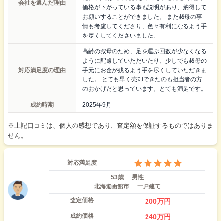
会社を選んだ理由
価格が下がっている事も説明があり、納得して
お願いすることができました。 また叔母の事
情も考慮してくださり、色々有利になるよう手
を尽くしてくださいました。
高齢の叔母のため、足を運ぶ回数が少なくなる
ように配慮していただいたり、少しでも叔母の
対応満足度の理由
手元にお金が残るよう手を尽くしていただきま
した。 とても早く売却できたのも担当者の方
のおかげだと思っています。とても満足です。
成約時期
2025年9月
※上記口コミは、個人の感想であり、査定額を保証するものではありま
せん。
対応満足度
53歳
男性
北海道函館市
一戸建て
査定価格
200
万円
成約価格
240
万円