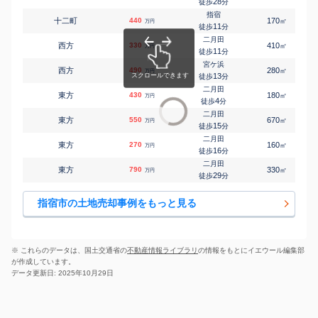
28
徒歩
分
指宿
十二町
440
170
㎡
万円
11
徒歩
分
二月田
西方
330
410
㎡
万円
11
徒歩
分
宮ケ浜
西方
490
280
㎡
万円
13
徒歩
分
二月田
東方
430
180
㎡
万円
4
徒歩
分
二月田
東方
550
670
㎡
万円
15
徒歩
分
二月田
東方
270
160
㎡
万円
16
徒歩
分
二月田
東方
790
330
㎡
万円
29
徒歩
分
指宿市の土地売却事例をもっと見る
※ これらのデータは、国土交通省の
不動産情報ライブラリ
の情報をもとにイエウール編集部
が作成しています。
データ更新日: 2025年10月29日