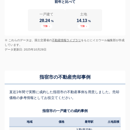
前年と比べて
一戸建て
土地
28.24
14.13
%
%
下降
↓
下降
↓
※ これらのデータは、国土交通省の
不動産情報ライブラリ
をもとにイエウール編集部が作成
しています。
データ更新日: 2025年10月29日
指宿市の不動産売却事例
直近1年間で実際に成約した指宿市の不動産事例を用意しました。売却
価格の参考情報としてお役立てください。
指宿市の一戸建ての成約事例
地域
価格
最寄駅
土地面積
延床
入野(鹿児島)