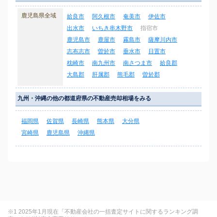
鹿児島県全域
姶良市
阿久根市
奄美市
伊佐市
出水市
いちき串木野市
指宿市
鹿児島市
鹿屋市
霧島市
薩摩川内市
志布志市
曽於市
垂水市
日置市
枕崎市
南九州市
南さつま市
姶良郡
大島郡
肝属郡
熊毛郡
曽於郡
九州・沖縄の他の都道府県の不動産売却相場をみる
福岡県
佐賀県
長崎県
熊本県
大分県
宮崎県
鹿児島県
沖縄県
※1 2025年1月現在「不動産会社の一括査定サイトに関するランキング調