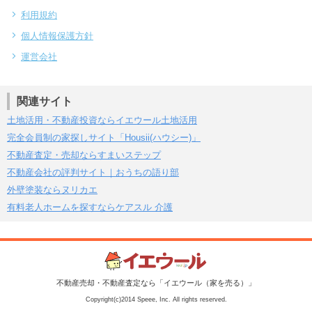
利用規約
個人情報保護方針
運営会社
関連サイト
土地活用・不動産投資ならイエウール土地活用
完全会員制の家探しサイト「Housii(ハウシー)」
不動産査定・売却ならすまいステップ
不動産会社の評判サイト｜おうちの語り部
外壁塗装ならヌリカエ
有料老人ホームを探すならケアスル 介護
不動産売却・不動産査定なら「イエウール（家を売る）」
Copyright(c)2014 Speee, Inc. All rights reserved.