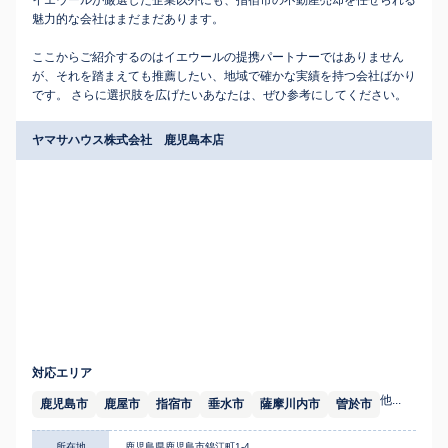
イエウールが厳選した企業以外にも、指宿市の不動産売却を任せられる
魅力的な会社はまだまだあります。
ここからご紹介するのはイエウールの提携パートナーではありません
が、それを踏まえても推薦したい、地域で確かな実績を持つ会社ばかり
です。 さらに選択肢を広げたいあなたは、ぜひ参考にしてください。
ヤマサハウス株式会社 鹿児島本店
対応エリア
他...
鹿児島市
鹿屋市
指宿市
垂水市
薩摩川内市
曽於市
所在地
鹿児島県鹿児島市錦江町1-4