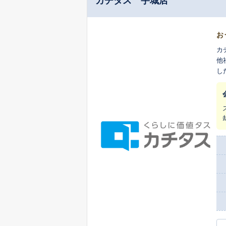
カチタス 宇城店
お
カ
他
し
ま