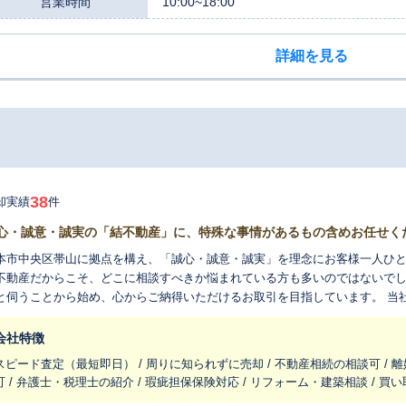
営業時間
10:00~18:00
詳細を見る
38
却実績
件
心・誠意・誠実の「結不動産」に、特殊な事情があるもの含めお任せく
本市中央区帯山に拠点を構え、「誠心・誠意・誠実」を理念にお客様一人ひ
不動産だからこそ、どこに相談すべきか悩まれている方も多いのではないで
伺うことから始め、心からご納得いただけるお取引を目指しています。 当社の大きな強みは、相続が絡む複雑な案件や
有持分の問題、住宅ローンの返済に関するお悩み、事故物件など、一般的に
で断られてしまったような難しいご相談も、ぜひ私たちにお任せください。
会社特徴
身な対応で安心して任せられた」といったお声をいただくこともあり、お客
スピード査定（最短即日） / 周りに知られずに売却 / 不動産相続の相談可 / 
出すことを心がけています。 代表の森本は、前職で9年間にわたり中古不動産の再生事業に専門的に携わってきまし
可 / 弁護士・税理士の紹介 / 瑕疵担保保険対応 / リフォーム・建築相談 / 買
。その経験と知識を活かし、物件が持つ本来の価値や隠れた魅力を見つけ出