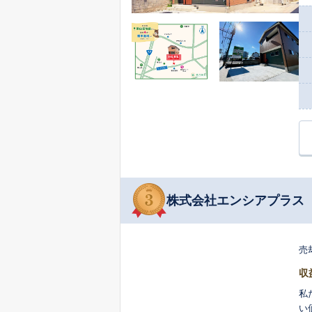
す
具体的
社
続
いただけます。 お客様
な
株式会社エンシアプラス
売
収
私
い