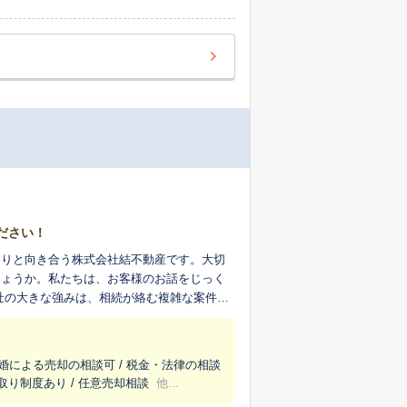
ださい！
とりと向き合う株式会社結不動産です。大切
しょうか。私たちは、お客様のお話をじっく
「訳あり」と言われる不動産の売却です。他
「初めての不動産売却で不安だったけれど、
様の不安に寄り添い、より良い解決策を一緒
離婚による売却の相談可 / 税金・法律の相談
い取り制度あり / 任意売却相談
他...
し、価値を十分に引き出すご提案が可能で