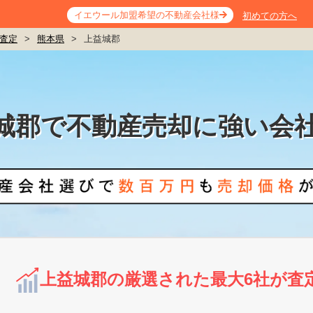
イエウール加盟希望の不動産会社様
初めての方へ
査定
>
熊本県
>
上益城郡
城郡で不動産売却に強い会
上益城郡の厳選された最大6社が査