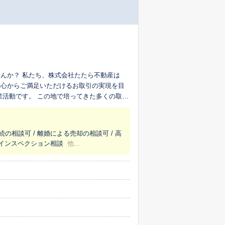
んか？ 私たち、株式会社たたら不動産は
、心からご満足いただけるお取引の実現を目
を行います。 私たちが何よりも大切にして
って良い情報はもちろん、検討すべき点につ
ます。 不動産会社への相談
続の相談可 / 離婚による売却の相談可 / 高
丁寧な対応を心がけていますので、どうぞご
/ インスペクション相談
他...
る体制も整えております。 「私たち
を胸に、社員一丸となってお客様の大切な資
聞かせください。