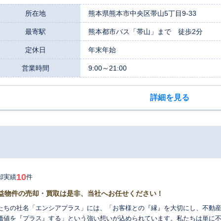
。単に査定額を提示するだけでなく、「どうすればより高く売却できるか」
な方法をご提供できる点が、私たちの誇りです。 また、私たちは熊本の地域特性を深く理解する地元密着の不動産会
所在地
熊本県熊本市中央区帯山5丁目9-33
です。特に、深刻化する空き家問題の解決には力を入れており、現地調査か
最寄駅
熊本都市バス「帯山」まで 徒歩2分
きまで、一貫してお手伝いできる体制を整えています。遠方にお住まいでご
のご都合に合わせやすいよう夜21時まで営業しております。秘密は厳守いたしますので、どんな些細
定休日
年末年始
ことでも構いません。まずはお気軽にご相談ください。
営業時間
9:00～21:00
詳細を見る
10
却実績
件
益物件の売却・買取は是非、当社へお任せください！
たちの社名「エンシアプラス」には、「お客様との『縁』を大切にし、不動
価値を『プラス』する」という強い想いが込められています。私たちは単に