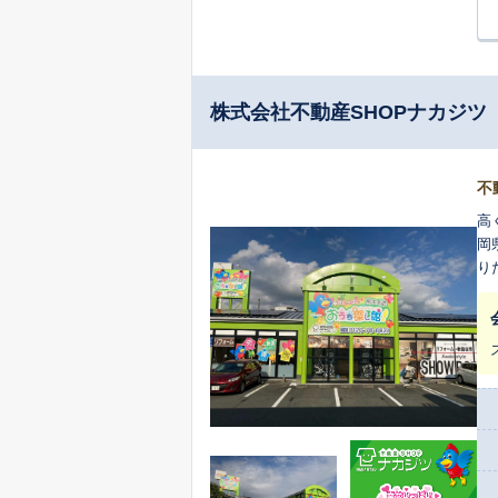
株式会社不動産SHOPナカジツ
不
高
岡
り
い