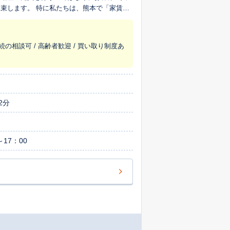
、熊本で「家賃収
買取に力を入れております。オーナー様が大
ために、近隣の取引相場や物件が持つ独自の
見直し、相続に関するお悩みなど、ご売却の
続の相談可 / 高齢者歓迎 / 買い取り制度あ
えさせていただきます。 不動産の売
ちは、お客様のご負担を少しでも軽くできる
ます。「まずは資産価値を知りたい」「専門
まだ売却を決めたわけではないけれど、安心
のお言葉を励みに、日々業務に取り組んでお
2分
要を的確に捉え、お客様の大切な資産が持つ
には、特別なご案内もございますので、まず
17：00