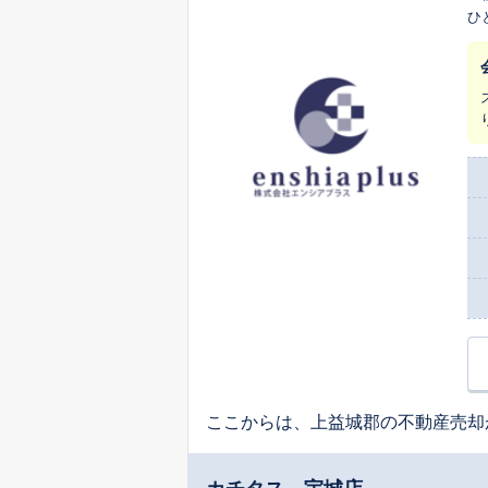
ひ
入
切
魅
背
却
よ
家
し
ります。 熊本市中央区水前寺に拠点を構
も
真の価
誠
は
ここからは、上益城郡の不動産売却