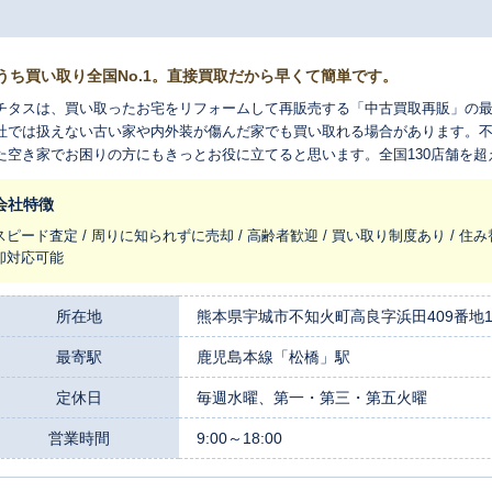
うち買い取り全国No.1。直接買取だから早くて簡単です。
チタスは、買い取ったお宅をリフォームして再販売する「中古買取再販」の
社では扱えない古い家や内外装が傷んだ家でも買い取れる場合があります。
た空き家でお困りの方にもきっとお役に立てると思います。全国130店舗を
れ変わらせ、長く住みつなぐお手伝いをさせてください。
会社特徴
スピード査定 / 周りに知られずに売却 / 高齢者歓迎 / 買い取り制度あり / 住み
却対応可能
所在地
熊本県宇城市不知火町高良字浜田409番地1
最寄駅
鹿児島本線「松橋」駅
定休日
毎週水曜、第一・第三・第五火曜
営業時間
9:00～18:00