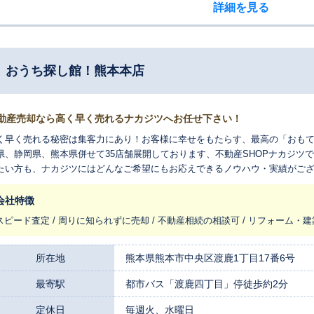
詳細を見る
 おうち探し館！熊本本店
動産売却なら高く早く売れるナカジツへお任せ下さい！
く早く売れる秘密は集客力にあり！お客様に幸せをもたらす、最高の「おもて
県、静岡県、熊本県併せて35店舗展開しております、不動産SHOPナカジツで
たい方も、ナカジツにはどんなご希望にもお応えできるノウハウ・実績がご
スタッフが大切な不動産に更なる付加価値を付け、お客様にご提案させて頂
会社特徴
スピード査定 / 周りに知られずに売却 / 不動産相続の相談可 / リフォーム・建
所在地
熊本県熊本市中央区渡鹿1丁目17番6号
最寄駅
都市バス「渡鹿四丁目」停徒歩約2分
定休日
毎週火、水曜日