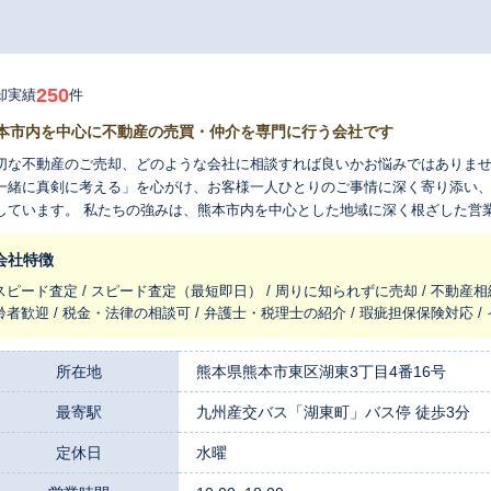
250
却実績
件
本市内を中心に不動産の売買・仲介を専門に行う会社です
切な不動産のご売却、どのような会社に相談すれば良いかお悩みではありませ
一緒に真剣に考える」を心がけ、お客様一人ひとりのご事情に深く寄り添い
の強みは、熊本市内を中心とした地域に深く根ざした営業活動です。 この地で培ってきた多くの取引
績と独自のつながりを活かし、市場の動向や地域の特性を丁寧に分析した査定
るのは「隠し事のない、開かれた会社」であるという考えです。 お客様にと
会社特徴
ても包み隠さずお伝えし、ご納得のいく選択をしていただけるよう、誠心誠意お手伝いいたし
スピード査定 / スピード査定（最短即日） / 周りに知られずに売却 / 不動産相
は、不安がつきものかもしれません。 当社では、お客様のペースを尊重した
齢者歓迎 / 税金・法律の相談可 / 弁護士・税理士の紹介 / 瑕疵担保保険対応 
心ください。 ご売却後のリフォームやお引越しのご相談まで、一括してお受けでき
、不動産売買をとおして、関わる全ての人を幸せにします」。 この企業理念
と真摯に向き合います。 まずはお気軽にご相談いただき、お客様のお話をお
所在地
熊本県熊本市東区湖東3丁目4番16号
最寄駅
九州産交バス「湖東町」バス停 徒歩3分
定休日
水曜