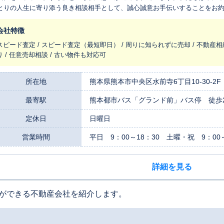
とりの人生に寄り添う良き相談相手として、誠心誠意お手伝いすることをお約束します。 特に私たちは
を得るための不動産」を専門に、一棟アパートやビルといった物件の売買・
に育ててこられた資産の価値を最大限に高めるお手伝いをいたします。その
会社特徴
力を多角的に分析し、迅速かつ的確な査定額をご提示します。資産の整理や
スピード査定 / スピード査定（最短即日） / 周りに知られずに売却 / 不動産相
景にある様々なご事情に真摯に向き合い、お客様にとって最も良いご提案を一緒に考
り / 任意売却相談 / 古い物件も対応可
には専門的な手続きが多く、不安を感じられる方も少なくありません。私た
う、面倒な手続きも安心してお任せいただける手厚い支援体制を整えており
の意見を聞いてみたい」という段階でのご相談も心より歓迎いたします。「
所在地
熊本県熊本市中央区水前寺6丁目10-30-2F
て相談できた」「面倒な手続きを任せられて助かった」といったお客様から
最寄駅
熊本都市バス「グランド前」バス停 徒歩
え、地域に根ざして活動しているため、熊本県内の不動産市場を熟知していること
私たちの大きな強みです。地域密着の会社だからこそわかる市場の状況や需
定休日
日曜日
値を見出し、次へと繋ぐお手伝いをいたします。 お客様との出会いという一つひとつの「ご縁」を何よりも大切に、
心誠意お手伝いさせていただきます。アパート売却をご検討中のオーナー様
営業時間
平日 9：00～18：30 土曜・祝 9：00～
お気軽にご相談ください。
詳細を見る
ができる不動産会社を紹介します。