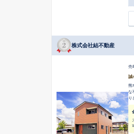
株式会社結不動産
売
誠
熊
な
りと
共
社
親
に見つけ
た