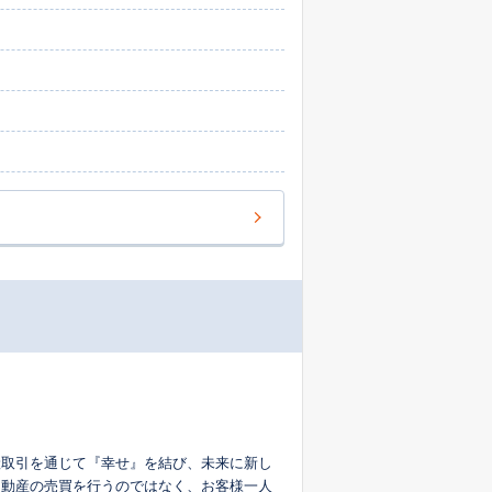
という視点から、物件の価値を高めるための
ら売却、そして売却に伴う法務局への登記手
実家の管理にお困りの方も、安心してご依頼
産取引を通じて『幸せ』を結び、未来に新し
不動産の売買を行うのではなく、お客様一人