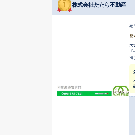
株式会社たたら不動産
売
熊
大
「
指しています。 私たち
実
い
い
に
安
は
産