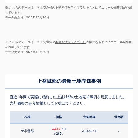
※ これらのデータは、国土交通省の
不動産情報ライブラリ
をもとにイエウール編集部が作成
しています。
データ更新日: 2025年10月29日
※ これらのデータは、国土交通省の
不動産情報ライブラリ
の情報をもとにイエウール編集部
が作成しています。
データ更新日: 2025年10月29日
上益城郡の最新土地売却事例
直近1年間で実際に成約した上益城郡の土地売却事例を用意しました。
売却価格の参考情報としてお役立てください。
地域
価格
売却時期
最寄駅
1,160
万円
大字惣領
2026
7
年
月
-
1
260
約
㎡