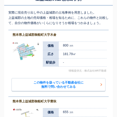
実際に現在売り出し中の上益城郡の土地事例を用意しました。
上益城郡の土地の売却価格・相場を知るために、これらの物件と比較し
て、自分の物件価格がいくらになりそうか相場をつかみましょう。
熊本県上益城郡御船町大字木倉
800
価格
万円
広さ
181.79㎡
駅徒歩
-
情報提供元：株式会社MR不動産
この物件を扱っている不動産会社に
無料で問い合わせてみる
熊本県上益城郡御船町大字豊秋
655
価格
万円