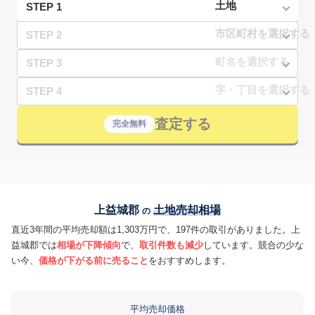
STEP 1
STEP 2
STEP 3
STEP 4
査定する
完全無料
上益城郡
土地売却相場
の
直近3年間の平均売却額は1,303万円で、197件の取引がありました。上
益城郡では
相場が下降傾向
で、
取引件数も減少
しています。競合の少な
い今、
価格が下がる前に売ること
をおすすめします。
平均売却価格