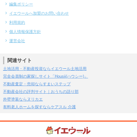
編集ポリシー
イエウールへ加盟のお問い合わせ
利用規約
個人情報保護方針
運営会社
関連サイト
土地活用・不動産投資ならイエウール土地活用
完全会員制の家探しサイト「Housii(ハウシー)」
不動産査定・売却ならすまいステップ
不動産会社の評判サイト｜おうちの語り部
外壁塗装ならヌリカエ
有料老人ホームを探すならケアスル 介護