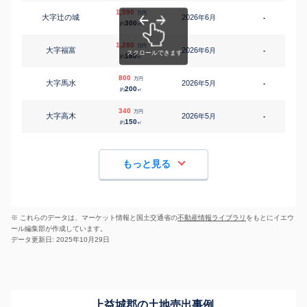
1,590
万円
大字辻の城
2026
6
年
月
-
1
300
約
㎡
1,280
万円
大字福富
2026
6
年
月
-
2
180
約
㎡
800
万円
大字馬水
2026
5
年
月
-
1
200
約
㎡
340
万円
大字高木
2026
5
年
月
-
150
約
㎡
もっと見る
※ これらのデータは、マーケット情報と国土交通省の
不動産情報ライブラリ
をもとにイエウ
ール編集部が作成しています。
データ更新日: 2025年10月29日
上益城郡の土地売出事例