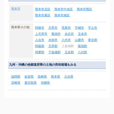
熊本市
熊本市北区
熊本市中央区
熊本市西区
熊本市東区
熊本市南区
熊本県その他
阿蘇市
天草市
荒尾市
宇城市
宇土市
上天草市
菊池市
合志市
玉名市
人吉市
水俣市
八代市
山鹿市
葦北郡
阿蘇郡
天草郡
上益城郡
菊池郡
球磨郡
下益城郡
玉名郡
八代郡
九州・沖縄の他都道府県の土地の売却相場をみる
福岡県
佐賀県
長崎県
熊本県
大分県
宮崎県
鹿児島県
沖縄県