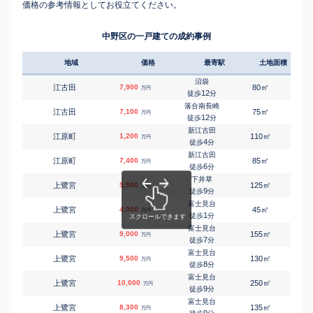
価格の参考情報としてお役立てください。
中野区の一戸建ての成約事例
地域
価格
最寄駅
土地面積
延床
沼袋
㎡
㎡
江古田
7,900
80
85
万円
12
徒歩
分
落合南長崎
㎡
㎡
江古田
7,100
75
85
万円
12
徒歩
分
新江古田
㎡
㎡
江原町
1,200
110
50
万円
4
徒歩
分
新江古田
㎡
㎡
江原町
7,400
85
85
万円
6
徒歩
分
下井草
㎡
㎡
上鷺宮
5,900
125
100
万円
9
徒歩
分
富士見台
㎡
㎡
上鷺宮
4,000
45
115
万円
1
徒歩
分
富士見台
㎡
㎡
上鷺宮
9,000
155
105
万円
7
徒歩
分
富士見台
㎡
㎡
上鷺宮
9,500
130
100
万円
8
徒歩
分
富士見台
㎡
㎡
上鷺宮
10,000
250
220
万円
9
徒歩
分
富士見台
㎡
㎡
上鷺宮
8,300
135
110
万円
9