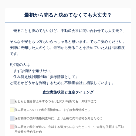
最初から売ると決めてなくても
大丈夫？
「売ることを決めてないけど、不動産会社に問い合わせても大丈夫？」
そんな不安をもつ方もいらっしゃると思います。でもご安心ください。
実際に売却した人のうち、最初から売ることを決めていた人は4割程度
です。
約6割の人は
「まずは価格を知りたい」
「住み替え検討開始時に参考情報として」
と売るかどうかを判断するために不動産会社に相談しています。
査定実施状況と査定タイミング
もともと住み替えをするつもりはない時期でも、興味本位で
住み替えについての検討開始時に、まずは参考情報として
保有物件の売却価格調査時に、より正確な売却価格を知るために
住み替えの検討が進み、売却する気持ちになったところで、売却を依頼する不動
産会社を決めるため