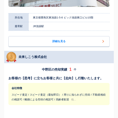
所在地
東京都豊島区東池袋1-5-6 ビック池袋東口ビル10階
最寄駅
JR池袋駅
詳細を見る
未来しこう株式会社
1
中野区の売却実績
件
お客様の【思考】に立ちお客様と共に【志向】し行動いたします。
会社特徴
スピード査定 / スピード査定（最短即日） / 周りに知られずに売却 / 不動産相続
の相談可 / 離婚による売却の相談可 / 高齢者歓迎
他...