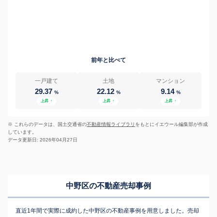
前年と比べて
一戸建て
土地
マンション
29.37
22.12
9.14
%
%
%
上昇
↑
上昇
↑
上昇
↑
※ これらのデータは、国土交通省の
不動産情報ライブラリ
をもとにイエウール編集部が作成
しています。
データ更新日: 2026年04月27日
中野区の不動産売却事例
直近1年間で実際に成約した中野区の不動産事例を用意しました。売却