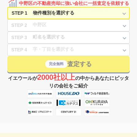
中野区の不動産売却に強い会社に一括査定を依頼する
富士見台
9,800
65
11
上鷺宮
㎡
築
年
万円
4
徒歩
分
STEP 1
STEP 2
STEP 3
STEP 4
査定する
完全無料
2000社以上
イエウールが
の中からあなたにピッタ
リの会社をご紹介