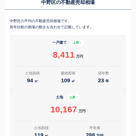
中野区の不動産売却相場
中野区の平均の不動産売却相場です。
前年比較の相場の動きを合わせて記載しています。
一戸建て
上昇 ↑
8,411
万円
土地面積
建物面積
築年数
94
109
23
㎡
㎡
年
土地
上昇 ↑
10,167
万円
土地面積
坪単価
119
288
㎡
万円