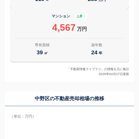
マンション
上昇 ↑
4,567
万円
専有面積
築年数
39
24
㎡
年
「不動産情報ライブラリ」の情報を元に集計
2026年04月27日更新
中野区の
不動産売却相場の推移
（単位：万円）