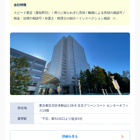
会社特徴
スピード査定（最短即日） / 周りに知られずに売却 / 離婚による売却の相談可 /
税金・法律の相談可 / 弁護士・税理士の紹介 / インスペクション相談
他...
東京都文京区本駒込2-28-8 文京グリーンコート センターオフィ
所在地
ス13階
最寄駅
「千石」駅A1出口より徒歩3分
詳細を見る