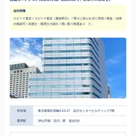
会社特徴
スピード査定 / スピード査定（最短即日） / 周りに知られずに売却 / 税金・法律
の相談可 / 弁護士・税理士の紹介 / 買い取り制度あり
他...
所在地
東京都港区高輪3-23-17 品川センタービルディング7階
最寄駅
JR山手線「品川」駅 徒歩3分