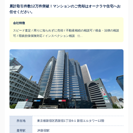
累計取引件数12万件突破！マンションのご売却はオークラヤ住宅へお
任せください。
会社特徴
スピード査定 / 周りに知られずに売却 / 不動産相続の相談可 / 税金・法律の相談
可 / 瑕疵担保保険対応 / インスペクション相談
他...
所在地
東京都新宿区西新宿1丁目6-1 新宿エルタワー12階
最寄駅
JR新宿駅