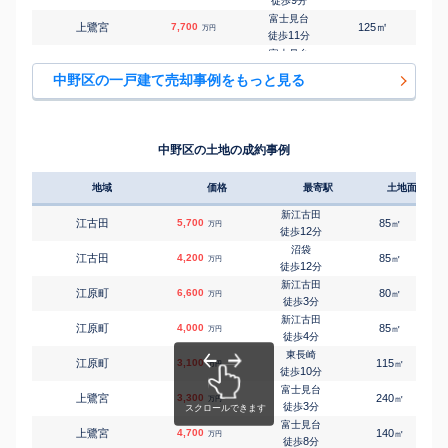
徒歩
分
富士見台
㎡
㎡
上鷺宮
7,700
125
125
万円
11
徒歩
分
富士見台
㎡
㎡
上鷺宮
7,200
115
115
万円
11
徒歩
分
中野区の一戸建て売却事例をもっと見る
富士見台
㎡
㎡
上鷺宮
7,600
115
90
万円
11
徒歩
分
新井薬師前
㎡
㎡
上高田
6,800
50
80
万円
5
徒歩
分
中野区の土地の成約事例
新井薬師前
㎡
㎡
上高田
2,600
115
140
万円
5
徒歩
分
地域
価格
最寄駅
土地面積
新井薬師前
㎡
㎡
上高田
7,400
100
100
万円
7
徒歩
分
新江古田
江古田
5,700
85
2
㎡
万円
新井薬師前
12
徒歩
分
㎡
㎡
上高田
7,000
85
95
万円
9
徒歩
分
沼袋
江古田
4,200
85
1
㎡
万円
東中野
12
徒歩
分
㎡
㎡
上高田
2,800
30
40
万円
7
徒歩
分
新江古田
江原町
6,600
80
2
㎡
万円
落合
3
徒歩
分
㎡
㎡
上高田
9,000
85
100
万円
11
徒歩
分
新江古田
江原町
4,000
85
1
㎡
万円
下井草
4
徒歩
分
㎡
㎡
鷺宮
8,600
100
100
万円
6
徒歩
分
東長崎
江原町
3,100
115
㎡
万円
下井草
10
徒歩
分
㎡
㎡
鷺宮
4,400
115
75
万円
9
徒歩
分
富士見台
上鷺宮
3,300
240
㎡
万円
下井草
3
徒歩
分
㎡
㎡
鷺宮
2,000
50
50
万円
10
徒歩
分
富士見台
上鷺宮
4,700
140
1
㎡
万円
都立家政
8
徒歩
分
㎡
㎡
鷺宮
6,000
65
95
万円