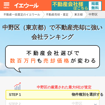
中野区
不動産一括査定のイエウール
不動産売却・査定
東京都
イエウール加盟希望の不動産会社様
中野区（東京都）で不動産売却に強い
初めての方へ
会社ランキング
不動産売却の流れ
不動産の売却・一括査定
家査定シミュレーター
お問い合わせ
中野区の厳選された最大6社が査定
STEP 1
STEP 2