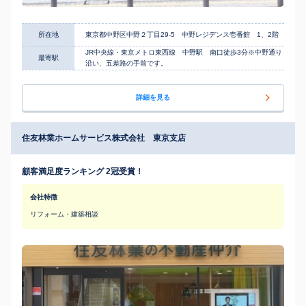
所在地
東京都中野区中野２丁目29-5 中野レジデンス壱番館 1、2階
JR中央線・東京メトロ東西線 中野駅 南口徒歩3分※中野通り
最寄駅
沿い、五差路の手前です。
詳細を見る
住友林業ホームサービス株式会社 東京支店
顧客満足度ランキング 2冠受賞！
会社特徴
リフォーム・建築相談