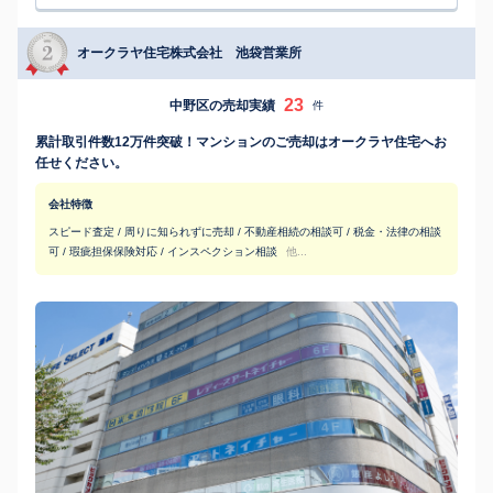
オークラヤ住宅株式会社 池袋営業所
23
中野区の売却実績
件
累計取引件数12万件突破！マンションのご売却はオークラヤ住宅へお
任せください。
会社特徴
スピード査定 / 周りに知られずに売却 / 不動産相続の相談可 / 税金・法律の相談
可 / 瑕疵担保保険対応 / インスペクション相談
他...