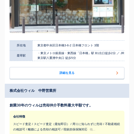
所在地
東京都中央区日本橋3-6-2 日本橋フロント 3階
・東京メトロ銀座線・東西線「日本橋」駅 B1出口徒歩2分 ／ JR
最寄駅
東京駅八重洲中央口 徒歩5分
詳細を見る
株式会社ウィル 中野営業所
創業30年のウィルは売却仲介手数料最大半額です。
会社特徴
スピード査定 / スピード査定（最短即日） / 周りに知られずに売却 / 不動産相続
の相談可 / 離婚による売却の相談可 / 瑕疵担保保険対応
他...