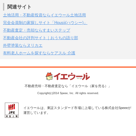
関連サイト
土地活用・不動産投資ならイエウール土地活用
完全会員制の家探しサイト「Housii(ハウシー)」
不動産査定・売却ならすまいステップ
不動産会社の評判サイト｜おうちの語り部
外壁塗装ならヌリカエ
有料老人ホームを探すならケアスル 介護
不動産売却・不動産査定なら「イエウール（家を売る）」
Copyright(c)2014 Speee, Inc. All rights reserved.
イエウールは、東証スタンダード市場に上場している株式会社Speeeが
運営しています。