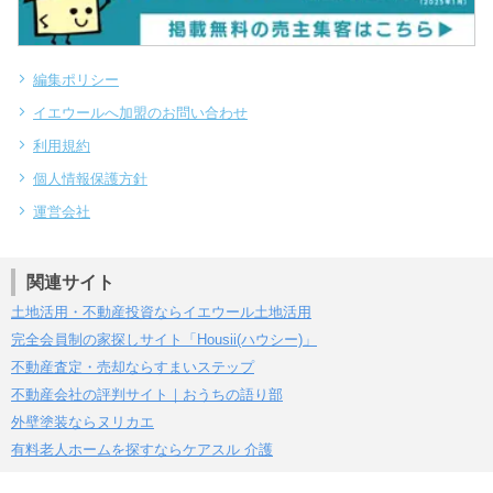
編集ポリシー
イエウールへ加盟のお問い合わせ
利用規約
個人情報保護方針
運営会社
関連サイト
土地活用・不動産投資ならイエウール土地活用
完全会員制の家探しサイト「Housii(ハウシー)」
不動産査定・売却ならすまいステップ
不動産会社の評判サイト｜おうちの語り部
外壁塗装ならヌリカエ
有料老人ホームを探すならケアスル 介護