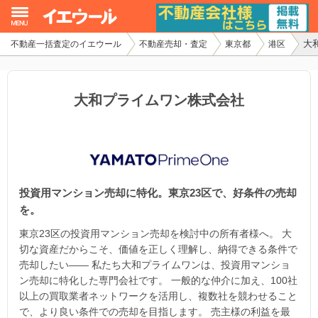
大
不動産一括査定のイエウール
不動産売却・査定
東京都
港区
イエウール加盟希望の不動産会社様
初めての方へ
大和プライムワン株式会社
不動産売却の流れ
不動産の売却・一括査定
投資用マンション売却に特化。東京23区で、好条件の売却
家査定シミュレーター
を。
お問い合わせ
東京23区の投資用マンション売却を検討中の所有者様へ。 大
切な資産だからこそ、価値を正しく理解し、納得できる条件で
売却したい—— 私たち大和プライムワンは、投資用マンショ
ン売却に特化した専門会社です。 一般的な仲介に加え、100社
以上の買取業者ネットワークを活用し、複数社を競わせること
で、より良い条件での売却を目指します。 売主様の利益を最