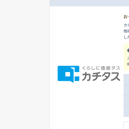
お
カ
他
し
ま