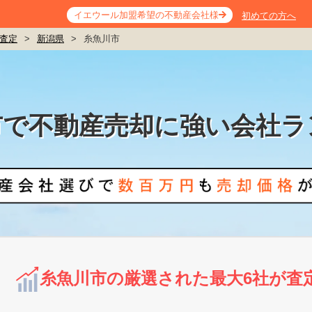
イエウール加盟希望の不動産会社様
初めての方へ
査定
>
新潟県
>
糸魚川市
市で不動産売却に強い会社ラ
糸魚川市の厳選された最大6社が査