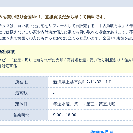
うち買い取り全国No.1。直接買取だから早くて簡単です。
チタスは、買い取ったお宅をリフォームして再販売する「中古買取再販」の
社では扱えない古い家や内外装が傷んだ家でも買い取れる場合があります。
た空き家でお困りの方にもきっとお役に立てると思います。全国130店舗を
れ変わらせ、長く住みつなぐお手伝いをさせてください。
会社特徴
スピード査定 / 周りに知られずに売却 / 高齢者歓迎 / 買い取り制度あり / 住み
却対応可能
所在地
新潟県上越市栄町2-11-32 1Ｆ
最寄駅
-
定休日
毎週水曜、第一・第三・第五火曜
営業時間
9:00～18:00
詳細を見る