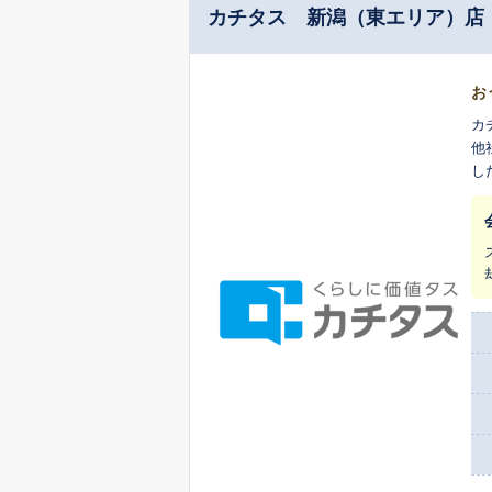
カチタス 新潟（東エリア）店
お
カ
他
し
ま