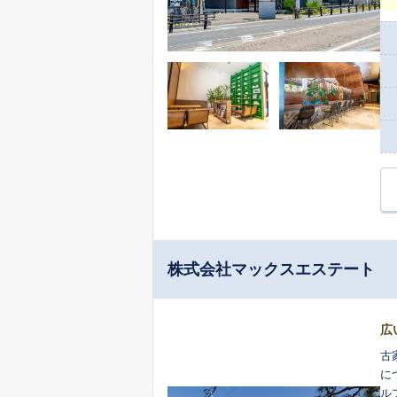
株式会社マックスエステート
広
古
に
ルプ