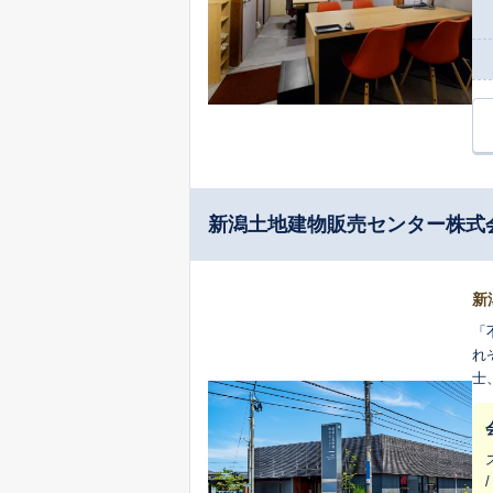
新潟土地建物販売センター株式
新
「
れ
士