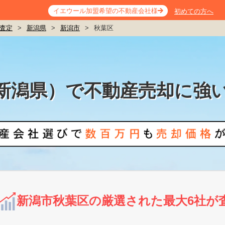
イエウール加盟希望の不動産会社様
初めての方へ
査定
>
新潟県
>
新潟市
>
秋葉区
新潟県）で不動産売却に強
新潟市秋葉区の厳選された最大6社が