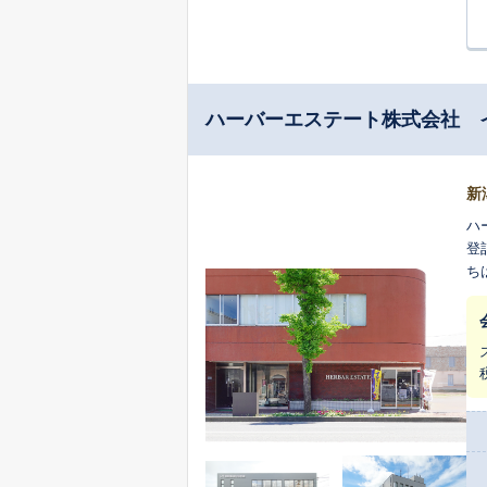
ハーバーエステート株式会社 
新
ハ
登
ち
い