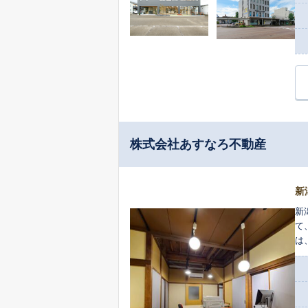
株式会社あすなろ不動産
新
新
て
は