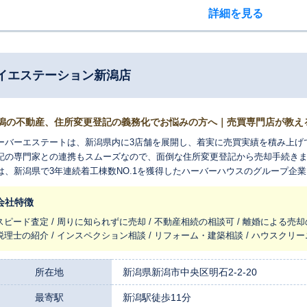
詳細を見る
イエステーション新潟店
潟の不動産、住所変更登記の義務化でお悩みの方へ｜売買専門店が教え
ーバーエステートは、新潟県内に3店舗を展開し、着実に売買実績を積み上げ
記の専門家との連携もスムーズなので、面倒な住所変更登記から売却手続きま
は、新潟県で3年連続着工棟数NO.1を獲得したハーバーハウスのグループ企
ます。お客様の不動産に眠る魅力を最大限に引き出す売却戦略をご提案いた
会社特徴
スピード査定 / 周りに知られずに売却 / 不動産相続の相談可 / 離婚による売却
税理士の紹介 / インスペクション相談 / リフォーム・建築相談 / ハウスクリー
所在地
新潟県新潟市中央区明石2-2-20
最寄駅
新潟駅徒歩11分