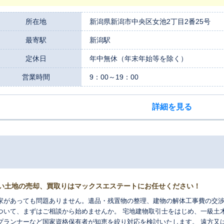
所在地
新潟県新潟市中央区女池2丁目2番25号
最寄駅
新潟駅
定休日
年中無休（年末年始等を除く）
営業時間
9：00～19：00
詳細を見る
い土地の売却、買取りはマックスエステートにお任せください！
家があっても問題ありません。遺品・残置物の整理、建物の解体工事費の交渉も弊社が代
ついて、まずはご相談から始めませんか。 宅地建物取引士をはじめ、一級土
ランナーなど国家資格保有者が知恵を絞り対応を検討いたします。 遠方又は県外の方は、簡単オンラインミーテイング