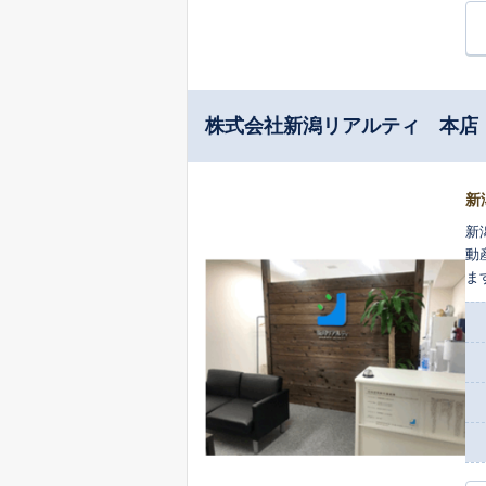
株式会社新潟リアルティ 本店
新
新
動
ま
ぜ