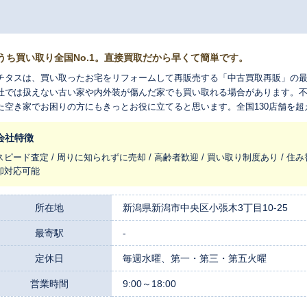
うち買い取り全国No.1。直接買取だから早くて簡単です。
チタスは、買い取ったお宅をリフォームして再販売する「中古買取再販」の
社では扱えない古い家や内外装が傷んだ家でも買い取れる場合があります。
た空き家でお困りの方にもきっとお役に立てると思います。全国130店舗を
れ変わらせ、長く住みつなぐお手伝いをさせてください。
会社特徴
スピード査定 / 周りに知られずに売却 / 高齢者歓迎 / 買い取り制度あり / 住み
却対応可能
所在地
新潟県新潟市中央区小張木3丁目10-25
最寄駅
-
定休日
毎週水曜、第一・第三・第五火曜
営業時間
9:00～18:00