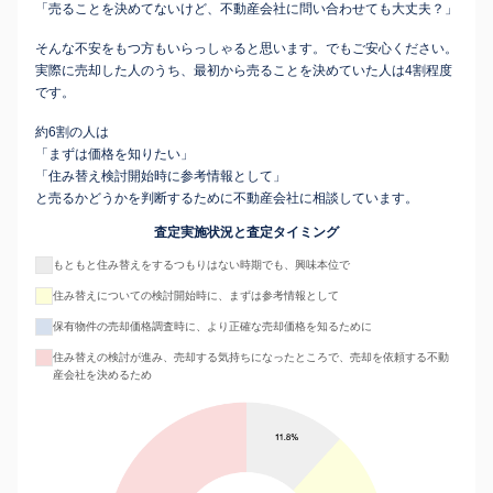
「売ることを決めてないけど、不動産会社に問い合わせても大丈夫？」
そんな不安をもつ方もいらっしゃると思います。でもご安心ください。
実際に売却した人のうち、最初から売ることを決めていた人は4割程度
です。
約6割の人は
「まずは価格を知りたい」
「住み替え検討開始時に参考情報として」
と売るかどうかを判断するために不動産会社に相談しています。
査定実施状況と査定タイミング
もともと住み替えをするつもりはない時期でも、興味本位で
住み替えについての検討開始時に、まずは参考情報として
保有物件の売却価格調査時に、より正確な売却価格を知るために
住み替えの検討が進み、売却する気持ちになったところで、売却を依頼する不動
産会社を決めるため