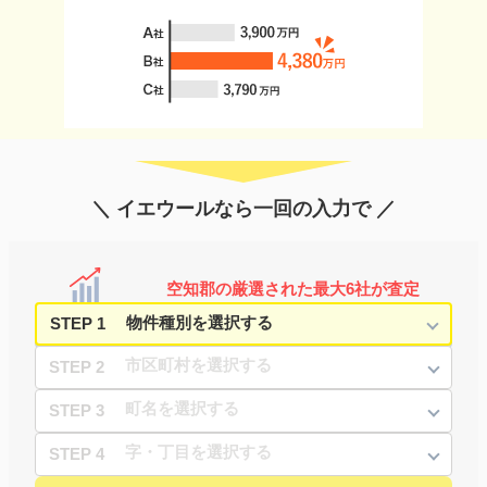
＼ イエウールなら一回の入力で ／
空知郡の厳選された最大6社が査定
STEP 1
STEP 2
STEP 3
STEP 4