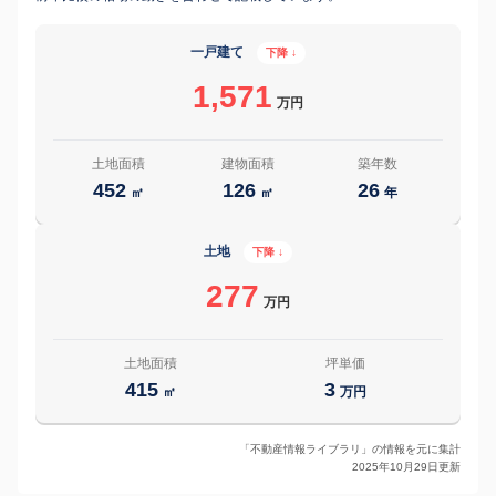
一戸建て
下降 ↓
1,571
万円
土地面積
建物面積
築年数
452
126
26
㎡
㎡
年
土地
下降 ↓
277
万円
土地面積
坪単価
415
3
㎡
万円
「不動産情報ライブラリ」の情報を元に集計
2025年10月29日更新