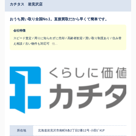
カチタス 岩見沢店
おうち買い取り全国No.1。直接買取だから早くて簡単です。
会社特徴
スピード査定 / 周りに知られずに売却 / 高齢者歓迎 / 買い取り制度あり / 住み替
え相談 / 古い物件も対応可
他...
所在地
北海道岩見沢市南町8条2丁目2番12号 小田ﾋﾞﾙ1F