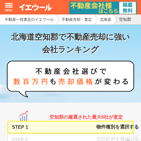
空知郡
不動産一括査定のイエウール
不動産売却・査定
北海道
イエウール加盟希望の不動産会社様
北海道空知郡で不動産売却に強い
初めての方へ
会社ランキング
不動産売却の流れ
不動産の売却・一括査定
家査定シミュレーター
お問い合わせ
空知郡の厳選された最大6社が査定
STEP 1
STEP 2