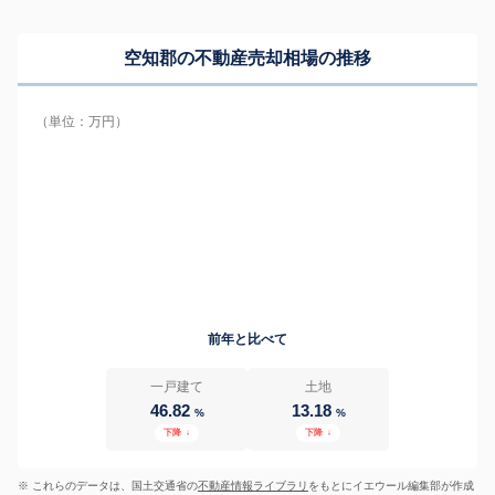
空知郡の
不動産売却相場の推移
（単位：万円）
前年と比べて
一戸建て
土地
46.82
13.18
%
%
下降
↓
下降
↓
※ これらのデータは、国土交通省の
不動産情報ライブラリ
をもとにイエウール編集部が作成