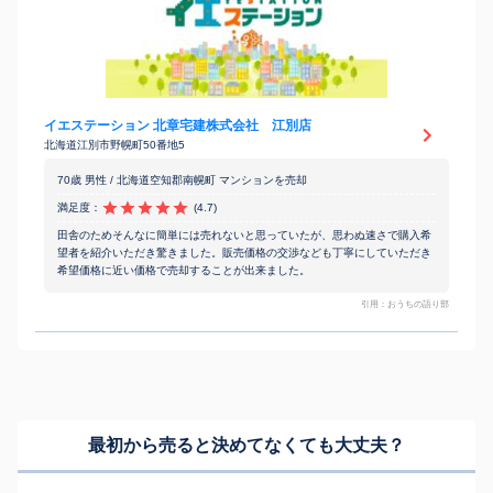
イエステーション 北章宅建株式会社 江別店
北海道江別市野幌町50番地5
70歳 男性 / 北海道空知郡南幌町 マンションを売却
満足度：
(4.7)
田舎のためそんなに簡単には売れないと思っていたが、思わぬ速さで購入希
望者を紹介いただき驚きました。販売価格の交渉なども丁寧にしていただき
希望価格に近い価格で売却することが出来ました。
引用：おうちの語り部
最初から売ると決めてなくても
大丈夫？