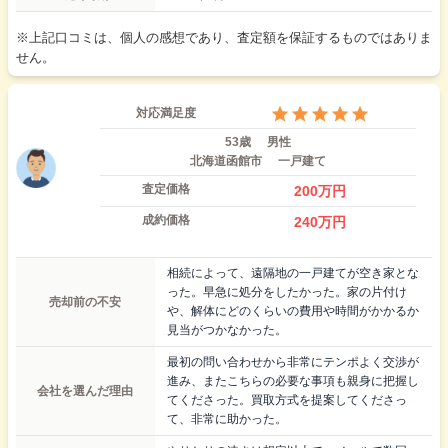
※上記口コミは、個人の感想であり、査定額を保証するものではありま
せん。
対応満足度
53歳
男性
北海道函館市
一戸建て
査定価格
200
万円
成約価格
240
万円
相続によって、遠隔地の一戸建てが空き家とな
った。早急に処分をしたかった。家の片付け
売却前の不安
や、解体にどのくらいの費用や時間がかかるか
見当がつかなかった。
最初の問い合わせから非常にテンポよく交渉が
進み、またこちらの必要な事項も親身に把握し
会社を選んだ理由
てくださった。買取方式を提案してくださっ
て、非常に助かった。