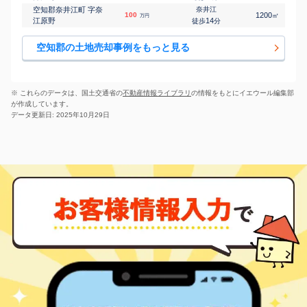
空知郡奈井江町 字奈
奈井江
100
1200
㎡
万円
江原野
14
徒歩
分
空知郡の土地売却事例をもっと見る
※ これらのデータは、国土交通省の
不動産情報ライブラリ
の情報をもとにイエウール編集部
が作成しています。
データ更新日: 2025年10月29日