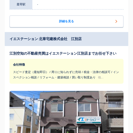
最寄駅
-
詳細を見る
イエステーション 北章宅建株式会社 江別店
江別空知の不動産売買はイエステーション江別店までお任せ下さい
会社特徴
スピード査定（最短即日） / 周りに知られずに売却 / 税金・法律の相談可 / イン
スペクション相談 / リフォーム・建築相談 / 買い取り制度あり
他...