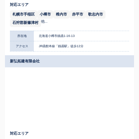
対応エリア
札幌市手稲区
小樽市
稚内市
赤平市
歌志内市
他...
石狩郡新篠津村
所在地
北海道小樽市銭函1-16-13
アクセス
JR函館本線「銭函駅」徒歩12分
新弘拓建有限会社
対応エリア