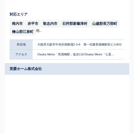
対応エリア
稚内市
赤平市
歌志内市
石狩郡新篠津村
山越郡長万部町
他...
檜山郡江差町
所在地
大阪府大阪市中央区南船場2-3-6 第一住建長堀橋駅前ビル802
アクセス
Osaka Metro「長堀橋駅」徒歩1分/Osaka Metro「心斎...
英愛ホーム株式会社