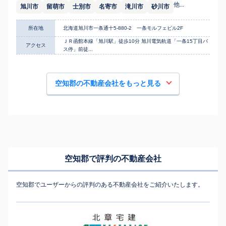
他...
旭川市
留萌市
士別市
名寄市
滝川市
砂川市
所在地
北海道旭川市一条通十5-880-2 一条モルフェビル2F
ＪＲ函館本線「旭川駅」徒歩10分 旭川電気軌道「一条15丁目バ
アクセス
ス停」前徒...
空知郡の不動産会社をもっと見る
空知郡で評判の不動産会社
空知郡でユーザーからの評判のある不動産会社をご紹介いたします。