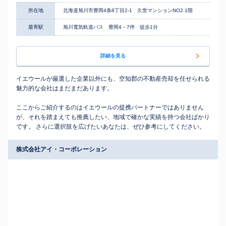
所在地
北海道旭川市豊岡4条8丁目2‐1 久世マンションNO2.1階
最寄駅
旭川電気軌道バス 豊岡4－7停 徒歩1分
詳細を見る
イエウールが厳選した企業以外にも、空知郡の不動産売却を任せられる
魅力的な会社はまだまだあります。
ここからご紹介するのはイエウールの提携パートナーではありません
が、それを踏まえても推薦したい、地域で確かな実績を持つ会社ばかり
です。 さらに選択肢を広げたいあなたは、ぜひ参考にしてください。
株式会社アイ・コーポレーション