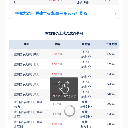
万円
町
16
徒歩
分
空知郡の一戸建て売却事例をもっと見る
空知郡の土地の成約事例
地域
価格
最寄駅
土地面積
江別
空知郡南幌町 栄町
700
850
㎡
万円
-
徒歩
分
江別
空知郡南幌町 西町
240
320
㎡
万円
-
徒歩
分
空知郡南幌町 東町
240
340
㎡
万円
-
徒歩
分
江別
空知郡南幌町 東町
190
240
㎡
万円
-
徒歩
分
江別
空知郡南幌町 東町
360
260
㎡
万円
-
徒歩
分
空知郡奈井江町 字茶
奈井江
15
450
㎡
万円
志内
13
徒歩
分
空知郡奈井江町 字奈
奈井江
10
340
㎡
万円
井江
15
徒歩
分
空知郡奈井江町 字奈
奈井江
260
660
㎡
万円
井江町
8
徒歩
分