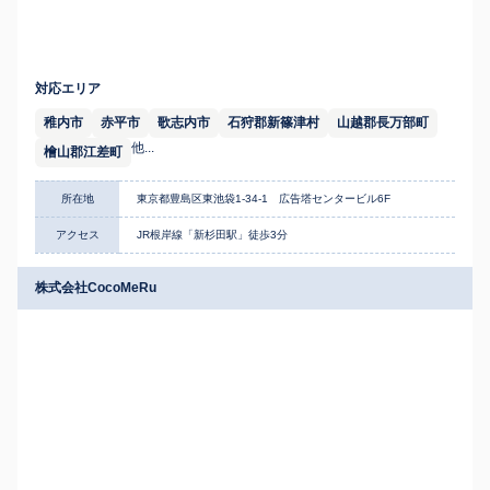
対応エリア
稚内市
赤平市
歌志内市
石狩郡新篠津村
山越郡長万部町
他...
檜山郡江差町
所在地
東京都豊島区東池袋1-34-1 広告塔センタービル6F
アクセス
JR根岸線「新杉田駅」徒歩3分
株式会社CocoMeRu