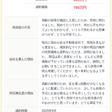
成約価格
700
万円
高齢の叔母が施設に入居したため、売却に関わ
りました。初めてだってので、何から手を付け
売却前の不安
てよいかもわからず、いくらで売れるかも想像
がつかず、とても不安でした。
地元に強みがある不動産会社で、現地を見なが
ら査定をし、場所的なマイナス面や周辺の物件
の売買価格も資料をいただき、説明がありまし
た。 周辺は高く見積もっても、どんどん売買
会社を選んだ理由
価格が下がっている事も説明があり、納得して
お願いすることができました。 また叔母の事
情も考慮してくださり、色々有利になるよう手
を尽くしてくださいました。
高齢の叔母のため、足を運ぶ回数が少なくなる
ように配慮していただいたり、少しでも叔母の
対応満足度の理由
手元にお金が残るよう手を尽くしていただきま
した。 とても早く売却できたのも担当者の方
のおかげだと思っています。とても満足です。
成約時期
2025年9月