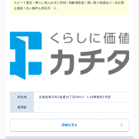
スピード査定 / 周りに知られずに売却 / 高齢者歓迎 / 買い取り制度あり / 住み替
え相談 / 古い物件も対応可
他...
所在地
北海道旭川市1条通16丁目540-3 1-16事務所1号室
最寄駅
-
詳細を見る