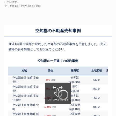
しています。
データ更新日: 2025年10月29日
空知郡の不動産売却事例
直近1年間で実際に成約した空知郡の不動産事例を用意しました。売却
価格の参考情報としてお役立てください。
空知郡の一戸建ての成約事例
地域
価格
最寄駅
土地面積
延床面
空知郡奈井江町 字奈
奈井江
㎡
㎡
150
430
90
万円
井江
20
徒歩
分
空知郡奈井江町 字奈
豊沼
㎡
㎡
450
360
90
万円
井江
-
徒歩
分
空知郡奈井江町 字奈
奈井江
㎡
㎡
1,900
250
105
万円
江原野
18
徒歩
分
空知郡上富良野町 北
上富良野
㎡
㎡
1,400
480
100
万円
町
18
徒歩
分
空知郡上富良野町 新
上富良野
㎡
㎡
1,200
290
125