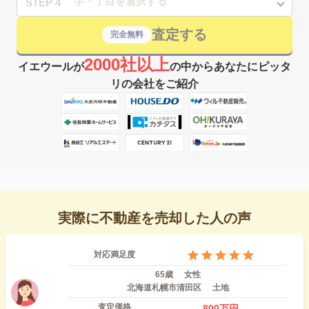
STEP 4
査定する
完全無料
2000社以上
イエウールが
の中からあなたにピッタ
リの会社をご紹介
実際に不動産を売却した人の声
対応満足度
65歳
女性
北海道札幌市清田区
土地
査定価格
800
万円