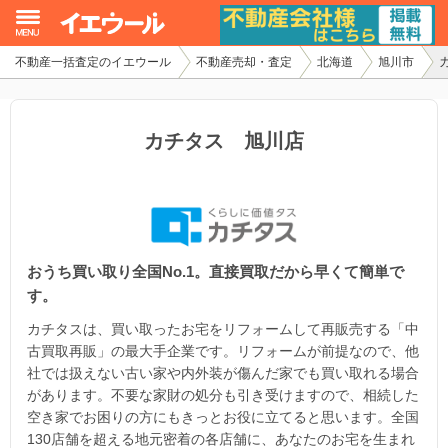
不動産一括査定のイエウール
不動産売却・査定
北海道
旭川市
イエウール加盟希望の不動産会社様
初めての方へ
カチタス 旭川店
不動産売却の流れ
不動産の売却・一括査定
おうち買い取り全国No.1。直接買取だから早くて簡単で
家査定シミュレーター
す。
お問い合わせ
カチタスは、買い取ったお宅をリフォームして再販売する「中
古買取再販」の最大手企業です。リフォームが前提なので、他
社では扱えない古い家や内外装が傷んだ家でも買い取れる場合
があります。不要な家財の処分も引き受けますので、相続した
空き家でお困りの方にもきっとお役に立てると思います。全国
130店舗を超える地元密着の各店舗に、あなたのお宅を生まれ