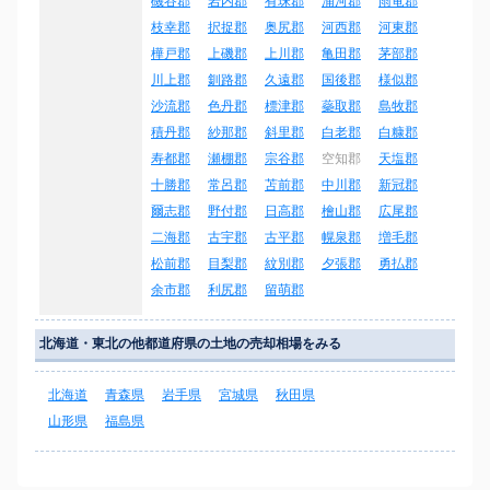
磯谷郡
岩内郡
有珠郡
浦河郡
雨竜郡
枝幸郡
択捉郡
奥尻郡
河西郡
河東郡
樺戸郡
上磯郡
上川郡
亀田郡
茅部郡
川上郡
釧路郡
久遠郡
国後郡
様似郡
沙流郡
色丹郡
標津郡
蘂取郡
島牧郡
積丹郡
紗那郡
斜里郡
白老郡
白糠郡
寿都郡
瀬棚郡
宗谷郡
空知郡
天塩郡
十勝郡
常呂郡
苫前郡
中川郡
新冠郡
爾志郡
野付郡
日高郡
檜山郡
広尾郡
二海郡
古宇郡
古平郡
幌泉郡
増毛郡
松前郡
目梨郡
紋別郡
夕張郡
勇払郡
余市郡
利尻郡
留萌郡
北海道・東北の他都道府県の土地の売却相場をみる
北海道
青森県
岩手県
宮城県
秋田県
山形県
福島県