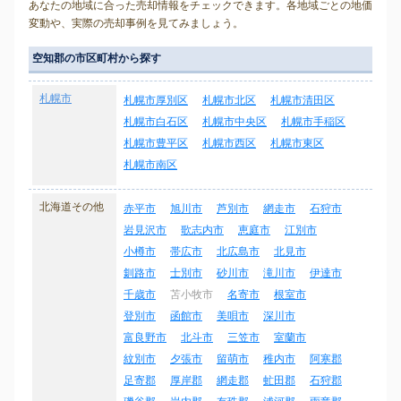
あなたの地域に合った売却情報をチェックできます。各地域ごとの地価
変動や、実際の売却事例を見てみましょう。
空知郡の市区町村から探す
札幌市
札幌市厚別区
札幌市北区
札幌市清田区
札幌市白石区
札幌市中央区
札幌市手稲区
札幌市豊平区
札幌市西区
札幌市東区
札幌市南区
北海道その他
赤平市
旭川市
芦別市
網走市
石狩市
岩見沢市
歌志内市
恵庭市
江別市
小樽市
帯広市
北広島市
北見市
釧路市
士別市
砂川市
滝川市
伊達市
千歳市
苫小牧市
名寄市
根室市
登別市
函館市
美唄市
深川市
富良野市
北斗市
三笠市
室蘭市
紋別市
夕張市
留萌市
稚内市
阿寒郡
足寄郡
厚岸郡
網走郡
虻田郡
石狩郡