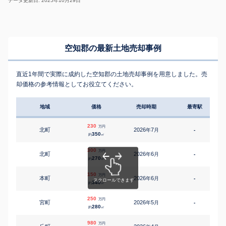
データ更新日: 2025年10月29日
空知郡の最新土地売却事例
直近1年間で実際に成約した空知郡の土地売却事例を用意しました。売
却価格の参考情報としてお役立てください。
地域
価格
売却時期
最寄駅
230
万円
北町
2026
7
年
月
-
350
約
㎡
300
万円
北町
2026
6
年
月
-
270
約
㎡
150
万円
本町
2026
6
年
月
-
340
約
㎡
250
万円
宮町
2026
5
年
月
-
280
約
㎡
980
万円