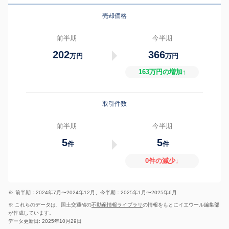
売却価格
前半期
今半期
202
366
万円
万円
163万円の増加↑
取引件数
前半期
今半期
5
5
件
件
0件の減少↓
※
前半期：2024年7月〜2024年12月、今半期：2025年1月〜2025年6月
※ これらのデータは、国土交通省の
不動産情報ライブラリ
の情報をもとにイエウール編集部
が作成しています。
データ更新日: 2025年10月29日