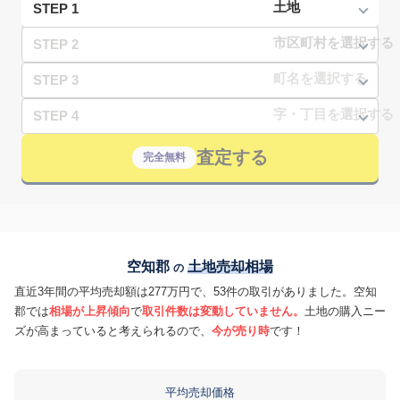
STEP 1
STEP 2
STEP 3
STEP 4
査定する
完全無料
空知郡
土地売却相場
の
直近3年間の平均売却額は277万円で、53件の取引がありました。空知
郡では
相場が上昇傾向
で
取引件数は変動していません。
土地の購入ニー
ズが高まっていると考えられるので、
今が売り時
です！
平均売却価格