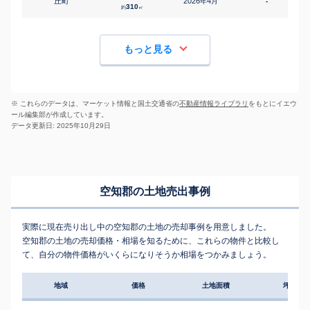
丘町
2026
4
年
月
-
1
310
約
㎡
もっと見る
※ これらのデータは、マーケット情報と国土交通省の
不動産情報ライブラリ
をもとにイエウ
ール編集部が作成しています。
データ更新日: 2025年10月29日
空知郡の土地売出事例
実際に現在売り出し中の空知郡の土地の売却事例を用意しました。
空知郡の土地の売却価格・相場を知るために、これらの物件と比較し
て、自分の物件価格がいくらになりそうか相場をつかみましょう。
地域
価格
土地面積
坪単価