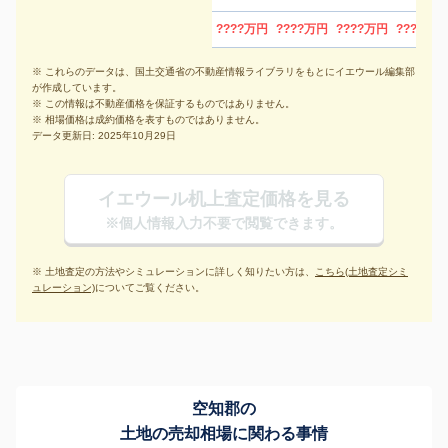
????万円
????万円
????万円
????万円
※ これらのデータは、国土交通省の不動産情報ライブラリをもとにイエウール編集部
が作成しています。
※ この情報は不動産価格を保証するものではありません。
※ 相場価格は成約価格を表すものではありません。
データ更新日: 2025年10月29日
イエウール机上査定価格を見る
※個人情報入力不要で閲覧できます。
※ 土地査定の方法やシミュレーションに詳しく知りたい方は、
こちら(土地査定シミ
ュレーション)
についてご覧ください。
空知郡の
土地の売却相場に関わる事情