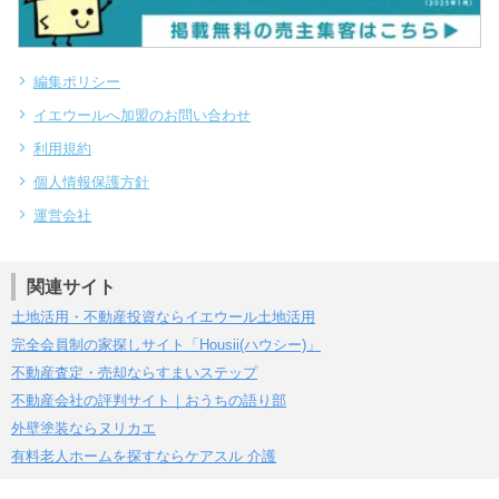
編集ポリシー
イエウールへ加盟のお問い合わせ
利用規約
個人情報保護方針
運営会社
関連サイト
土地活用・不動産投資ならイエウール土地活用
完全会員制の家探しサイト「Housii(ハウシー)」
不動産査定・売却ならすまいステップ
不動産会社の評判サイト｜おうちの語り部
外壁塗装ならヌリカエ
有料老人ホームを探すならケアスル 介護