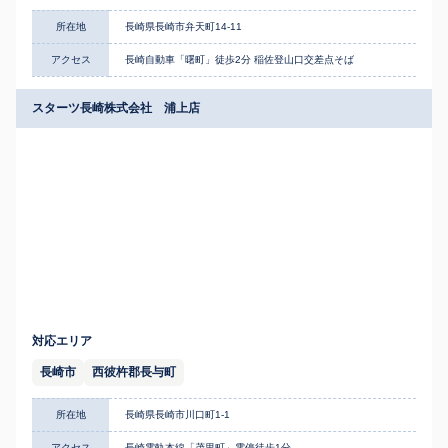
所在地
長崎県長崎市弁天町14-11
アクセス
長崎自動車「曙町」徒歩2分 稲佐登山口交差点そば
スターツ長崎株式会社 浦上店
対応エリア
長崎市
西彼杵郡長与町
所在地
長崎県長崎市川口町1-1
アクセス
長崎電軌本線「茂里町」電停徒歩1分