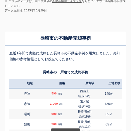
※ これらのデータは、国土交通省の
不動産情報ライブラリ
をもとにイエウール編集部が作成
しています。
データ更新日: 2025年10月29日
長崎市の不動産売却事例
直近1年間で実際に成約した長崎市の不動産事例を用意しました。売却
価格の参考情報としてお役立てください。
長崎市の一戸建ての成約事例
地域
価格
最寄駅
土地面積
延床
西浦上
㎡
㎡
赤迫
590
140
80
万円
13
徒歩
分
道ノ尾
㎡
㎡
赤迫
1,000
135
75
万円
14
徒歩
分
長崎(長崎)
㎡
㎡
曙町
900
65
-
万円
19
徒歩
分
長崎(長崎)
㎡
㎡
旭町
900
65
55
万円
11
徒歩
分