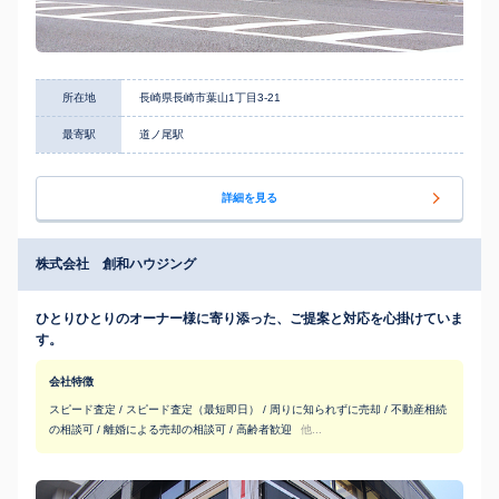
所在地
長崎県長崎市葉山1丁目3-21
最寄駅
道ノ尾駅
詳細を見る
株式会社 創和ハウジング
ひとりひとりのオーナー様に寄り添った、ご提案と対応を心掛けていま
す。
会社特徴
スピード査定 / スピード査定（最短即日） / 周りに知られずに売却 / 不動産相続
の相談可 / 離婚による売却の相談可 / 高齢者歓迎
他...