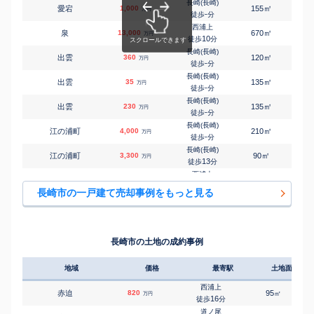
長崎(長崎)
㎡
㎡
愛宕
1,000
155
130
万円
-
徒歩
分
西浦上
㎡
㎡
泉
13,000
670
115
万円
10
徒歩
分
長崎(長崎)
㎡
㎡
出雲
360
120
65
万円
-
徒歩
分
長崎(長崎)
㎡
㎡
出雲
35
135
115
万円
-
徒歩
分
長崎(長崎)
㎡
㎡
出雲
230
135
110
万円
-
徒歩
分
長崎(長崎)
㎡
㎡
江の浦町
4,000
210
125
万円
-
徒歩
分
長崎(長崎)
㎡
㎡
江の浦町
3,300
90
155
万円
13
徒歩
分
西浦上
㎡
㎡
江里町
180
85
85
万円
23
徒歩
分
長崎市の一戸建て売却事例をもっと見る
西浦上
㎡
㎡
扇町
3,100
95
110
万円
19
徒歩
分
長崎(長崎)
㎡
㎡
大谷町
800
90
135
万円
21
徒歩
分
長崎市の土地の成約事例
西浦上
㎡
㎡
大手
700
190
105
万円
29
徒歩
分
地域
価格
最寄駅
土地面積
西浦上
㎡
㎡
音無町
430
95
75
万円
4
徒歩
分
西浦上
赤迫
820
95
㎡
万円
肥前古賀
16
徒歩
分
㎡
㎡
かき道
1,400
185
110
万円
-
徒歩
分
道ノ尾