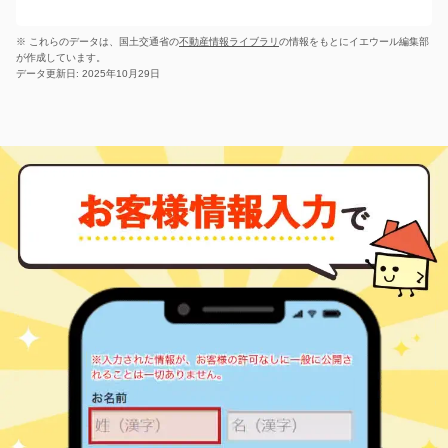
新中川町
肥前古賀
1,700
45
19
桜馬場
㎡
築
年
古賀町
630
万円
210
㎡
万円
3
徒歩
分
14
徒歩
分
※ これらのデータは、国土交通省の
不動産情報ライブラリ
の情報をもとにイエウール編集部
長崎(長崎)
肥前古賀
850
40
41
新地町
㎡
築
年
古賀町
200
65
万円
㎡
万円
が作成しています。
18
徒歩
14
分
徒歩
分
データ更新日: 2025年10月29日
現川
肥前古賀
2,300
75
28
古賀町
田中町
290
㎡
90
築
年
㎡
万円
万円
-
20
徒歩
徒歩
分
分
肥前古賀
2,300
70
6
田中町
㎡
築
年
万円
-
徒歩
分
長崎(長崎)
4,000
90
23
筑後町
㎡
築
年
万円
5
徒歩
分
長崎(長崎)
50
50
41
鶴見台
㎡
築
年
万円
-
徒歩
分
長崎(長崎)
2,800
75
15
出島町
㎡
築
年
万円
21
徒歩
分
長崎(長崎)
2,200
95
21
戸町
㎡
築
年
万円
-
徒歩
分
浦上
3,900
95
-
平野町
㎡
築
年
万円
12
徒歩
分
浦上
3,200
75
17
富士見町
㎡
築
年
万円
23
徒歩
分
浦上
2,000
65
16
富士見町
㎡
築
年
万円
23
徒歩
分
浦上
4,400
95
12
平和町
㎡
築
年
万円
13
徒歩
分
長崎(長崎)
1,600
50
25