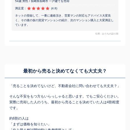
54歳 男性 / 長崎県長崎市 一戸建てを売却
満足度：
(4.8)
ネットの登録して、一番に連絡頂き、営業マンの対応もアドバイス大変良
く、その後の仮の賃貸マンションの紹介、次のマンション購入と大変満足し
ています。
引用：おうちの語り部
最初から売ると決めてなくても
大丈夫？
「売ることを決めてないけど、不動産会社に問い合わせても大丈夫？」
そんな不安をもつ方もいらっしゃると思います。でもご安心ください。
実際に売却した人のうち、最初から売ることを決めていた人は4割程度
です。
約6割の人は
「まずは価格を知りたい」