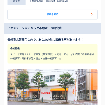
最寄駅
長崎電気軌道「めがね橋」駅徒歩1分
詳細を見る
イエステーション リック不動産 長崎北店
長崎市北部専門なので、あなたの為に出来る事があります！
会社特徴
スピード査定 / スピード査定（最短即日） / 周りに知られずに売却 / 不動産相続
の相談可 / 高齢者歓迎 / 税金・法律の相談可
他...