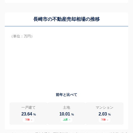
長崎市の
不動産売却相場の推移
（単位：万円）
前年と比べて
一戸建て
土地
マンション
23.64
10.01
2.03
%
%
%
下降
↓
上昇
↑
下降
↓