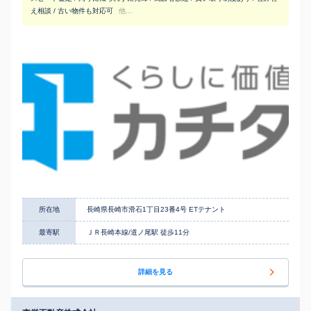
え相談 / 古い物件も対応可
他...
所在地
長崎県長崎市滑石1丁目23番4号 ETテナント
最寄駅
ＪＲ長崎本線/道ノ尾駅 徒歩11分
詳細を見る