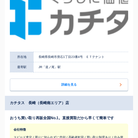
所在地
長崎県長崎市滑石1丁目23番4号 ＥＴテナント
最寄駅
JR「道ノ尾」駅
詳細を見る
カチタス 長崎（長崎南エリア）店
おうち買い取り再販全国No.1。直接買取だから早くて簡単です
会社特徴
スピード査定 / 周りに知られずに売却 / 高齢者歓迎 / 買い取り制度あり / 住み替