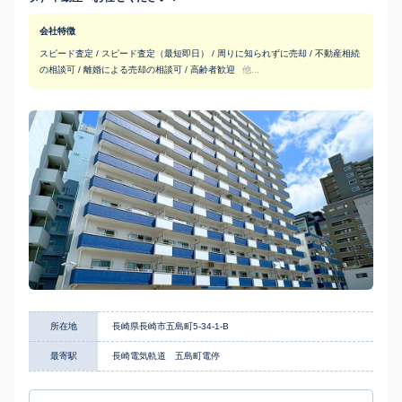
会社特徴
スピード査定 / スピード査定（最短即日） / 周りに知られずに売却 / 不動産相続
の相談可 / 離婚による売却の相談可 / 高齢者歓迎
他...
所在地
長崎県長崎市五島町5-34-1-B
最寄駅
長崎電気軌道 五島町電停