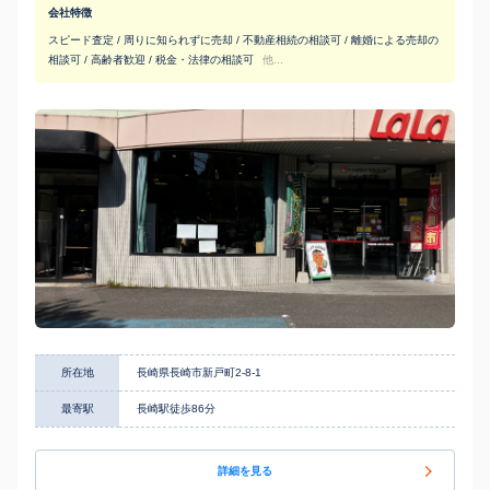
会社特徴
スピード査定 / 周りに知られずに売却 / 不動産相続の相談可 / 離婚による売却の
相談可 / 高齢者歓迎 / 税金・法律の相談可
他...
所在地
長崎県長崎市新戸町2-8-1
最寄駅
長崎駅徒歩86分
詳細を見る