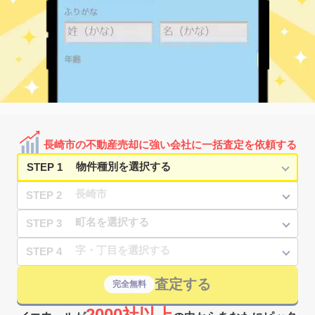
南山手町
㎡
築
年
万円
-
徒歩
分
浦上
3,700
70
20
茂里町
㎡
築
年
万円
6
徒歩
分
長崎(長崎)
2,700
65
32
八幡町
㎡
築
年
万円
19
徒歩
分
千歳町(長崎)
1,800
75
35
若葉町
㎡
築
年
万円
2
徒歩
分
長崎市の不動産売却に強い会社に一括査定を依頼する
STEP 1
STEP 2
STEP 3
STEP 4
査定する
完全無料
2000社以上