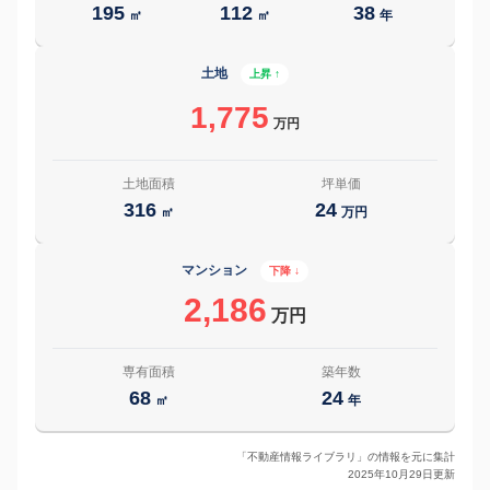
195
112
38
㎡
㎡
年
土地
上昇 ↑
1,775
万円
土地面積
坪単価
316
24
㎡
万円
マンション
下降 ↓
2,186
万円
専有面積
築年数
68
24
㎡
年
「不動産情報ライブラリ」の情報を元に集計
2025年10月29日更新