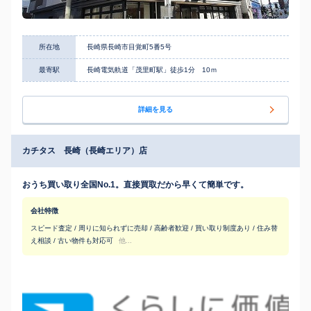
所在地
長崎県長崎市目覚町5番5号
最寄駅
長崎電気軌道「茂里町駅」徒歩1分 10ｍ
詳細を見る
カチタス 長崎（長崎エリア）店
おうち買い取り全国No.1。直接買取だから早くて簡単です。
会社特徴
スピード査定 / 周りに知られずに売却 / 高齢者歓迎 / 買い取り制度あり / 住み替
え相談 / 古い物件も対応可
他...