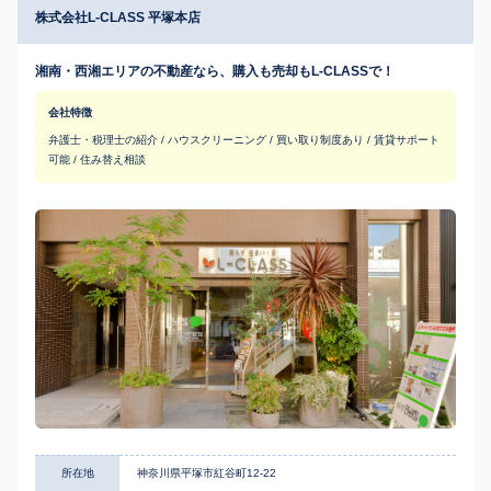
株式会社L-CLASS 平塚本店
湘南・西湘エリアの不動産なら、購入も売却もL-CLASSで！
会社特徴
弁護士・税理士の紹介 / ハウスクリーニング / 買い取り制度あり / 賃貸サポート
可能 / 住み替え相談
所在地
神奈川県平塚市紅谷町12-22