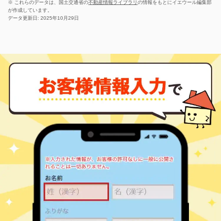
※ これらのデータは、国土交通省の
不動産情報ライブラリ
の情報をもとにイエウール編集部
二宮
中郡二宮町 百合が丘
2,200
250
㎡
万円
が作成しています。
-
徒歩
分
データ更新日: 2025年10月29日
二宮
中郡二宮町 百合が丘
7,700
-
㎡
万円
-
徒歩
分
二宮
中郡二宮町 百合が丘
1,500
220
㎡
万円
-
徒歩
分
二宮
中郡二宮町 百合が丘
1,000
770
㎡
万円
-
徒歩
分