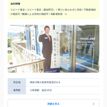
会社特徴
スピード査定 / スピード査定（最短即日） / 周りに知られずに売却 / 不動産相続
の相談可 / 離婚による売却の相談可 / 高齢者歓迎
他...
所在地
神奈川県小田原市荻窪531-6
最寄駅
小田原駅 徒歩15分
詳細を見る