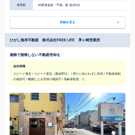
最寄駅
JR東海道線「平塚」駅 徒歩6分
詳細を見る
ひがし海岸不動産 株式会社FREE LIFE 茅ヶ崎営業所
湘南で後悔しない不動産売却を
会社特徴
スピード査定 / スピード査定（最短即日） / 周りに知られずに売却 / 不動産相続
の相談可 / 離婚による売却の相談可 / 高齢者歓迎
他...