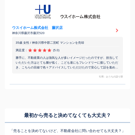
ウスイホーム株式会社 藤沢店
神奈川県藤沢市藤沢520
35歳 女性 / 神奈川県中郡二宮町 マンションを売却
満足度：
(5.0)
勝手に、不動産業の人は強気な人が多いイメージだったのですが、担当して
いただいた方はとても腰が低く、こども達にもフレンドリーに接していただ
き、こちらの目線で色々アドバイスしていただけたので安心して話を進める
事が出来ました。内容も噛み砕いてわかりやすく説明いただけたり、やり取
りのスピードも大変スムーズでした。
引用：おうちの語り部
最初から売ると決めてなくても
大丈夫？
「売ることを決めてないけど、不動産会社に問い合わせても大丈夫？」