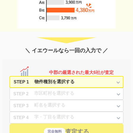
＼ イエウールなら一回の入力で ／
中郡の厳選された最大6社が査定
STEP 1
STEP 2
STEP 3
STEP 4
査定する
完全無料