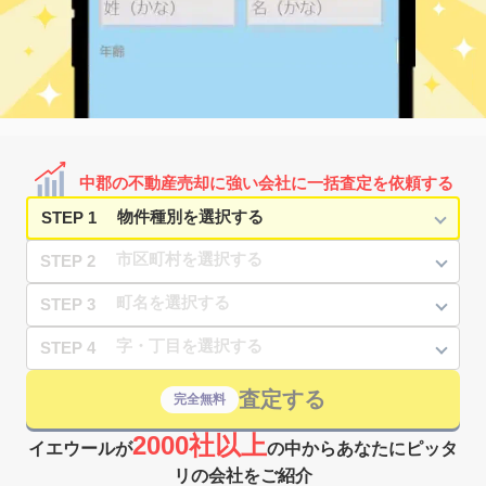
中郡の不動産売却に強い会社に一括査定を依頼する
STEP 1
STEP 2
STEP 3
STEP 4
査定する
完全無料
2000社以上
イエウールが
の中からあなたにピッタ
リの会社をご紹介