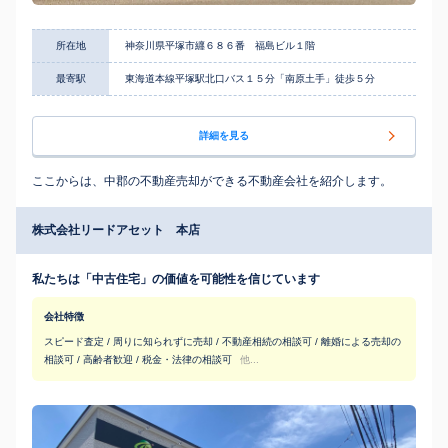
所在地
神奈川県平塚市纒６８６番 福島ビル１階
最寄駅
東海道本線平塚駅北口バス１５分「南原土手」徒歩５分
詳細を見る
ここからは、中郡の不動産売却ができる不動産会社を紹介します。
株式会社リードアセット 本店
私たちは「中古住宅」の価値を可能性を信じています
会社特徴
スピード査定 / 周りに知られずに売却 / 不動産相続の相談可 / 離婚による売却の
相談可 / 高齢者歓迎 / 税金・法律の相談可
他...