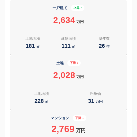
一戸建て
上昇 ↑
2,634
万円
土地面積
建物面積
築年数
181
111
26
㎡
㎡
年
土地
下降 ↓
2,028
万円
土地面積
坪単価
228
31
㎡
万円
マンション
下降 ↓
2,769
万円