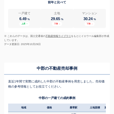
前年と比べて
一戸建て
土地
マンション
6.49
29.65
30.24
%
%
%
上昇
↑
下降
↓
下降
↓
※ これらのデータは、国土交通省の
不動産情報ライブラリ
をもとにイエウール編集部が作成
しています。
データ更新日: 2025年10月29日
中郡の不動産売却事例
直近1年間で実際に成約した中郡の不動産事例を用意しました。売却価
格の参考情報としてお役立てください。
中郡の一戸建ての成約事例
地域
価格
最寄駅
土地面積
延床面