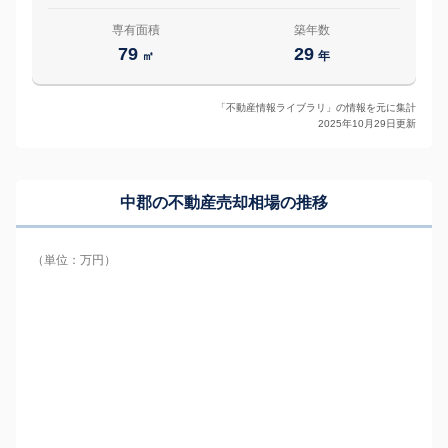
専有面積
築年数
79
29
㎡
年
「不動産情報ライブラリ」の情報を元に集計
2025年10月29日更新
中郡の
不動産売却相場の推移
（単位：万円）