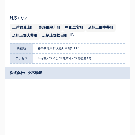
対応エリア
三浦郡葉山町
高座郡寒川町
中郡二宮町
足柄上郡中井町
他...
足柄上郡大井町
足柄上郡松田町
所在地
神奈川県中郡大磯町高麗2-23-1
アクセス
平塚駅バス８分/高麗清水バス停徒歩1分
株式会社中央不動産