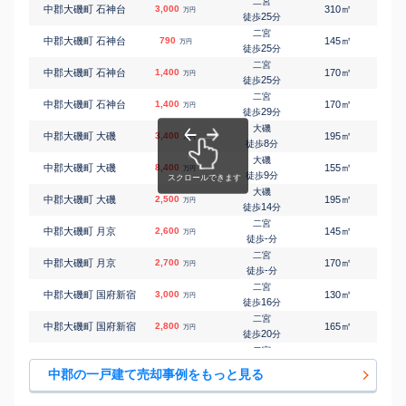
二宮
㎡
㎡
中郡大磯町 石神台
3,000
310
125
万円
25
徒歩
分
二宮
㎡
㎡
中郡大磯町 石神台
790
145
125
万円
25
徒歩
分
二宮
㎡
㎡
中郡大磯町 石神台
1,400
170
100
万円
25
徒歩
分
二宮
㎡
㎡
中郡大磯町 石神台
1,400
170
85
万円
29
徒歩
分
大磯
㎡
㎡
中郡大磯町 大磯
3,400
195
-
万円
8
徒歩
分
大磯
㎡
㎡
中郡大磯町 大磯
8,400
155
220
万円
9
徒歩
分
大磯
㎡
㎡
中郡大磯町 大磯
2,500
195
140
万円
14
徒歩
分
二宮
㎡
㎡
中郡大磯町 月京
2,600
145
85
万円
-
徒歩
分
二宮
㎡
㎡
中郡大磯町 月京
2,700
170
90
万円
-
徒歩
分
二宮
㎡
㎡
中郡大磯町 国府新宿
3,000
130
100
万円
16
徒歩
分
二宮
㎡
㎡
中郡大磯町 国府新宿
2,800
165
105
万円
20
徒歩
分
二宮
㎡
㎡
中郡大磯町 国府新宿
2,700
230
100
万円
25
徒歩
分
中郡の一戸建て売却事例をもっと見る
二宮
㎡
㎡
中郡大磯町 国府本郷
4,800
340
165
万円
-
徒歩
分