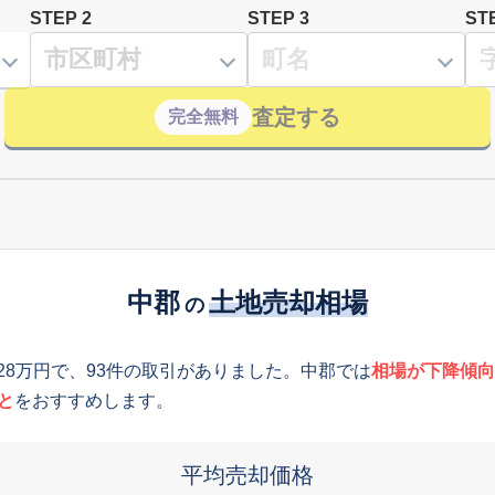
STEP 2
STEP 3
ST
査定する
完全無料
中郡
土地売却相場
の
028万円で、93件の取引がありました。中郡では
相場が下降傾向
と
をおすすめします。
平均売却価格