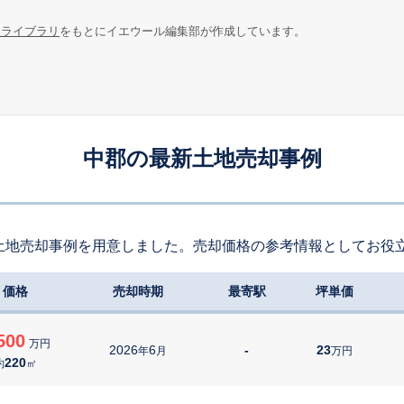
報ライブラリ
をもとにイエウール編集部が作成しています。
中郡の最新土地売却事例
土地売却事例を用意しました。売却価格の参考情報としてお役
価格
売却時期
最寄駅
坪単価
500
万円
2026
6
-
23
年
月
万円
220
約
㎡