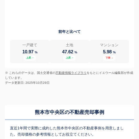
前年と比べて
一戸建て
土地
マンション
10.97
47.62
5.98
%
%
%
上昇
↑
上昇
↑
下降
↓
※ これらのデータは、国土交通省の
不動産情報ライブラリ
をもとにイエウール編集部が作成
しています。
データ更新日: 2025年10月29日
熊本市中央区の不動産売却事例
直近1年間で実際に成約した熊本市中央区の不動産事例を用意しまし
た。売却価格の参考情報としてお役立てください。