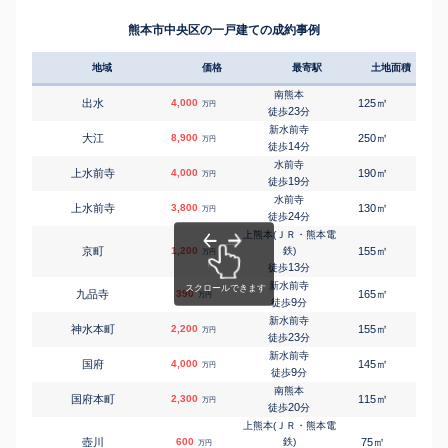
熊本市中央区の一戸建ての成約事例
地域
価格
最寄駅
土地面積
延床
南熊本
㎡
㎡
出水
4,000
125
95
万円
23
徒歩
分
新水前寺
㎡
㎡
大江
8,900
250
250
万円
14
徒歩
分
水前寺
㎡
㎡
上水前寺
4,000
190
150
万円
19
徒歩
分
水前寺
㎡
㎡
上水前寺
3,800
130
105
万円
24
徒歩
分
上熊本(ＪＲ・熊本電
㎡
㎡
京町
1,200
鉄)
155
85
万円
13
徒歩
分
新水前寺
㎡
㎡
九品寺
390
165
230
万円
9
徒歩
分
新水前寺
㎡
㎡
神水本町
2,200
155
55
万円
23
徒歩
分
新水前寺
㎡
㎡
国府
4,000
145
110
万円
9
徒歩
分
南熊本
㎡
㎡
国府本町
2,300
115
95
万円
20
徒歩
分
上熊本(ＪＲ・熊本電
㎡
㎡
壺川
600
鉄)
75
85
万円