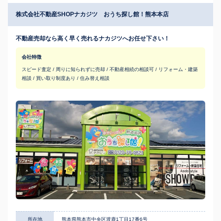
株式会社不動産SHOPナカジツ おうち探し館！熊本本店
不動産売却なら高く早く売れるナカジツへお任せ下さい！
会社特徴
スピード査定 / 周りに知られずに売却 / 不動産相続の相談可 / リフォーム・建築
相談 / 買い取り制度あり / 住み替え相談
所在地
熊本県熊本市中央区渡鹿1丁目17番6号