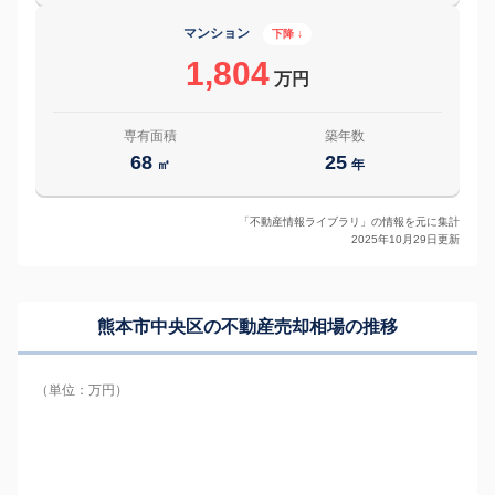
マンション
下降 ↓
1,804
万円
専有面積
築年数
68
25
㎡
年
「不動産情報ライブラリ」の情報を元に集計
2025年10月29日更新
熊本市中央区の
不動産売却相場の推移
（単位：万円）