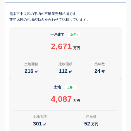
熊本市中央区の平均の不動産売却相場です。
前年比較の相場の動きを合わせて記載しています。
一戸建て
上昇 ↑
2,671
万円
土地面積
建物面積
築年数
216
112
24
㎡
㎡
年
土地
上昇 ↑
4,087
万円
土地面積
坪単価
301
52
㎡
万円