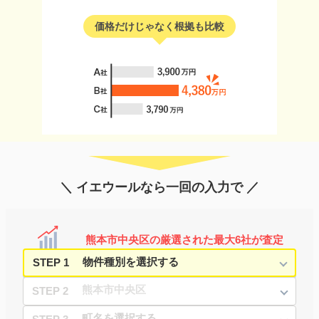
価格だけじゃなく根拠も比較
＼ イエウールなら一回の入力で ／
熊本市中央区の厳選された最大6社が査定
STEP 1
STEP 2