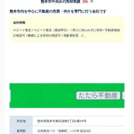
96
熊本市中央区の売却実績
件
熊本市内を中心に不動産の売買・仲介を専門に行う会社です
会社特徴
スピード査定 / スピード査定（最短即日） / 周りに知られずに売却 / 不動産相続
の相談可 / 離婚による売却の相談可 / 高齢者歓迎
他...
所在地
熊本県熊本市東区湖東3丁目4番16号
最寄駅
九州産交バス「湖東町」バス停 徒歩3分