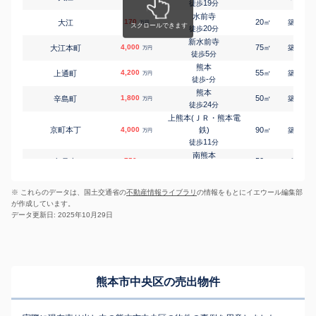
19
上鍛冶屋町
9,600
徒歩
分
250
1
㎡
万円
19
徒歩
分
水前寺
170
20
34
大江
水前寺
㎡
築
年
万円
上水前寺
11,000
20
500
徒歩
分
㎡
万円
20
徒歩
分
新水前寺
4,000
熊本
75
10
大江本町
㎡
築
年
万円
辛島町
24,000
310
2
5
㎡
徒歩
分
万円
24
徒歩
分
熊本
上熊本(ＪＲ・熊本電
4,200
55
12
上通町
㎡
築
年
万円
-
徒歩
分
京町
5,900
鉄)
380
㎡
万円
熊本
8
徒歩
分
1,800
50
19
辛島町
㎡
築
年
万円
24
徒歩
分
南熊本
九品寺
25,000
1600
㎡
万円
上熊本(ＪＲ・熊本電
6
徒歩
分
京町本丁
4,000
鉄)
90
12
㎡
築
年
万円
新水前寺
九品寺
500
115
㎡
万円
11
徒歩
分
15
徒歩
分
南熊本
新水前寺
750
50
-
九品寺
㎡
築
年
九品寺
13,000
万円
310
1
㎡
万円
16
徒歩
分
18
徒歩
分
新水前寺
新水前寺
3,300
75
7
九品寺
㎡
築
年
九品寺
2,500
125
万円
㎡
万円
※ これらのデータは、国土交通省の
不動産情報ライブラリ
の情報をもとにイエウール編集部
12
徒歩
23
分
徒歩
分
が作成しています。
新水前寺
上熊本(ＪＲ・熊本電
600
40
41
九品寺
㎡
築
年
万円
データ更新日: 2025年10月29日
黒髪
5,700
19
鉄)
790
徒歩
分
㎡
万円
-
徒歩
分
新水前寺
160
25
38
神水
㎡
築
年
万円
竜田口
26
徒歩
分
黒髪
2,600
400
㎡
万円
15
徒歩
分
新水前寺
2,800
55
-
国府
㎡
築
年
万円
12
徒歩
分
熊本市中央区の売出物件
熊本
800
75
35
米屋町
㎡
築
年
万円
13
徒歩
分
新水前寺
1,700
80
37
新大江
㎡
築
年
万円