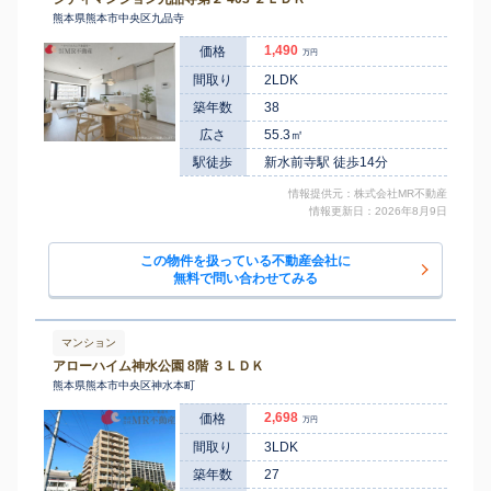
熊本
2,900
100
24
熊本県熊本市中央区九品寺
船場町
㎡
築
年
万円
20
徒歩
分
1,490
価格
万円
間取り
2LDK
築年数
38
広さ
55.3㎡
駅徒歩
新水前寺駅 徒歩14分
情報提供元：株式会社MR不動産
情報更新日：2026年8月9日
この物件を扱っている不動産会社に
無料で問い合わせてみる
マンション
アローハイム神水公園 8階 ３ＬＤＫ
熊本県熊本市中央区神水本町
2,698
価格
万円
間取り
3LDK
築年数
27