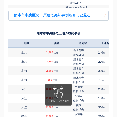
13
徒歩
分
上熊本(ＪＲ・熊本電
㎡
㎡
島崎
1,500
鉄)
195
60
万円
熊本市中央区の一戸建て売却事例をもっと見る
15
徒歩
分
熊本
㎡
㎡
島崎
600
130
70
万円
24
徒歩
分
水前寺
㎡
㎡
新大江
3,400
125
110
万円
熊本市中央区の土地の成約事例
8
徒歩
分
水前寺
㎡
㎡
新大江
3,700
115
100
万円
地域
価格
15
最寄駅
土地面積
徒歩
分
新水前寺
㎡
㎡
新屋敷
4,300
新水前寺
140
90
万円
出水
1,300
19
140
徒歩
分
㎡
万円
15
徒歩
分
水前寺
㎡
㎡
水前寺
3,100
新水前寺
220
150
万円
出水
3,200
15
270
徒歩
分
㎡
万円
23
徒歩
分
上熊本(ＪＲ・熊本電
新水前寺
㎡
㎡
坪井
出水
1,300
2,900
鉄)
80
320
80
㎡
万円
万円
23
徒歩
分
-
徒歩
分
新水前寺
出水
280
上熊本(ＪＲ・熊本電
45
㎡
万円
29
徒歩
分
㎡
㎡
坪井
3,000
鉄)
90
95
万円
水前寺
25
徒歩
分
大江
3,400
290
㎡
万円
11
徒歩
分
東海学園前
㎡
㎡
渡鹿
3,800
440
105
万円
水前寺
12
徒歩
分
大江
2,400
150
㎡
万円
13
徒歩
分
東海学園前
㎡
㎡
渡鹿
3,400
430
105
万円
熊本
13
徒歩
分
大江
2,000
350
㎡
万円
11
徒歩
分
東海学園前
㎡
㎡
渡鹿
410
50
55
万円
水前寺
13
徒歩
分
帯山
2,200
220
㎡
万円