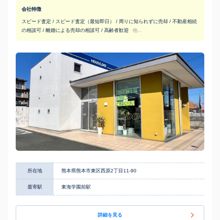
会社特徴
スピード査定 / スピード査定（最短即日） / 周りに知られずに売却 / 不動産相続
の相談可 / 離婚による売却の相談可 / 高齢者歓迎
他...
所在地
熊本県熊本市東区西原2丁目11-90
最寄駅
東海学園前駅
詳細を見る