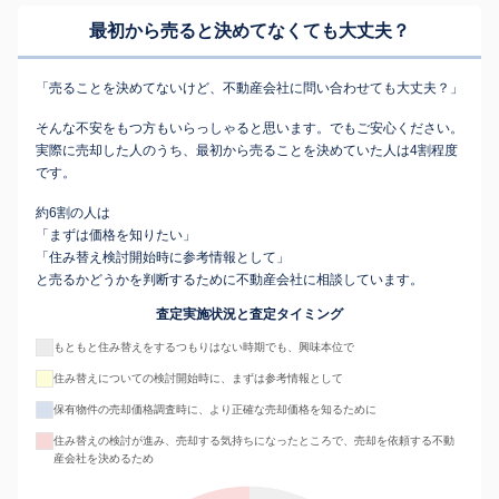
最初から売ると決めてなくても
大丈夫？
「売ることを決めてないけど、不動産会社に問い合わせても大丈夫？」
そんな不安をもつ方もいらっしゃると思います。でもご安心ください。
実際に売却した人のうち、最初から売ることを決めていた人は4割程度
です。
約6割の人は
「まずは価格を知りたい」
「住み替え検討開始時に参考情報として」
と売るかどうかを判断するために不動産会社に相談しています。
査定実施状況と査定タイミング
もともと住み替えをするつもりはない時期でも、興味本位で
住み替えについての検討開始時に、まずは参考情報として
保有物件の売却価格調査時に、より正確な売却価格を知るために
住み替えの検討が進み、売却する気持ちになったところで、売却を依頼する不動
産会社を決めるため