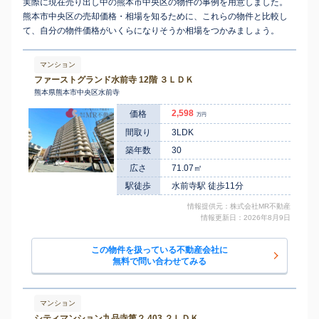
実際に現在売り出し中の熊本市中央区の物件の事例を用意しました。
5
徒歩
分
熊本市中央区の売却価格・相場を知るために、これらの物件と比較し
熊本
1,500
115
37
新町
㎡
築
年
万円
16
て、自分の物件価格がいくらになりそうか相場をつかみましょう。
徒歩
分
熊本
3,300
75
8
新町
㎡
築
年
万円
19
徒歩
分
マンション
熊本
650
45
34
新町
㎡
築
年
万円
ファーストグランド水前寺 12階 ３ＬＤＫ
21
徒歩
分
熊本県熊本市中央区水前寺
水前寺
450
25
37
新屋敷
㎡
築
年
万円
19
徒歩
分
2,598
価格
万円
水前寺
480
25
37
新屋敷
㎡
築
年
万円
間取り
3LDK
19
徒歩
分
水前寺
築年数
30
2,500
80
20
水前寺
㎡
築
年
万円
2
徒歩
分
広さ
71.07㎡
水前寺
1,800
65
30
水前寺
㎡
築
年
万円
6
徒歩
分
駅徒歩
水前寺駅 徒歩11分
水前寺
280
20
35
水前寺
㎡
築
年
万円
情報提供元：株式会社MR不動産
6
徒歩
分
情報更新日：2026年8月9日
水前寺
1,900
70
39
水前寺
㎡
築
年
万円
6
徒歩
分
水前寺
この物件を扱っている不動産会社に
600
60
51
水前寺
㎡
築
年
万円
8
無料で問い合わせてみる
徒歩
分
水前寺
350
25
34
水前寺
㎡
築
年
万円
14
徒歩
分
水前寺
マンション
2,800
80
10
水前寺公園
㎡
築
年
万円
14
徒歩
分
シティマンション九品寺第２ 403 ２ＬＤＫ