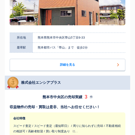
所在地
熊本県熊本市中央区帯山5丁目9-33
最寄駅
熊本都市バス「帯山」まで 徒歩2分
詳細を見る
株式会社エンシアプラス
3
熊本市中央区の売却実績
件
収益物件の売却・買取は是非、当社へお任せください！
会社特徴
スピード査定 / スピード査定（最短即日） / 周りに知られずに売却 / 不動産相続
の相談可 / 高齢者歓迎 / 買い取り制度あり
他...