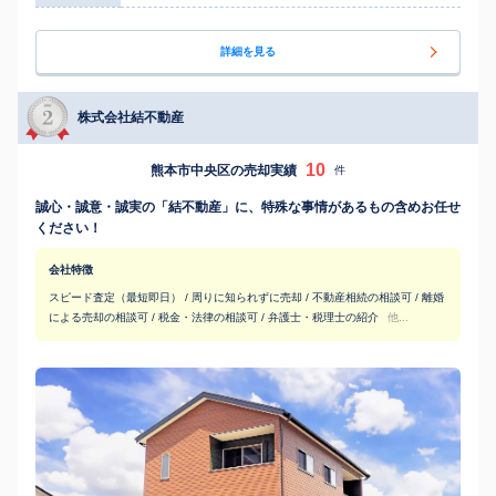
詳細を見る
株式会社結不動産
10
熊本市中央区の売却実績
件
誠心・誠意・誠実の「結不動産」に、特殊な事情があるもの含めお任せ
ください！
会社特徴
スピード査定（最短即日） / 周りに知られずに売却 / 不動産相続の相談可 / 離婚
による売却の相談可 / 税金・法律の相談可 / 弁護士・税理士の紹介
他...