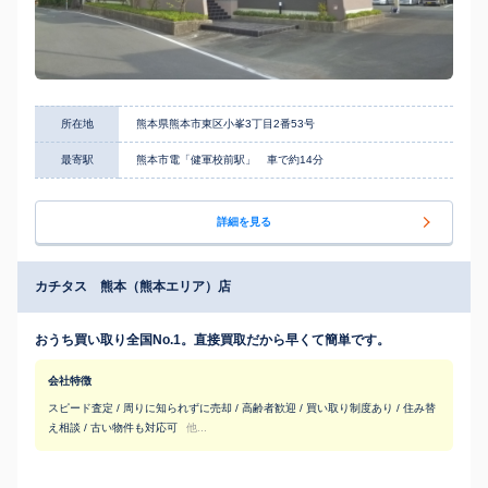
所在地
熊本県熊本市東区小峯3丁目2番53号
最寄駅
熊本市電「健軍校前駅」 車で約14分
詳細を見る
カチタス 熊本（熊本エリア）店
おうち買い取り全国No.1。直接買取だから早くて簡単です。
会社特徴
スピード査定 / 周りに知られずに売却 / 高齢者歓迎 / 買い取り制度あり / 住み替
え相談 / 古い物件も対応可
他...