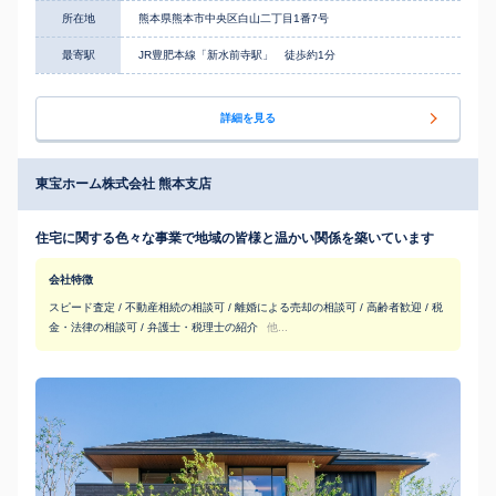
所在地
熊本県熊本市中央区白山二丁目1番7号
最寄駅
JR豊肥本線「新水前寺駅」 徒歩約1分
詳細を見る
東宝ホーム株式会社 熊本支店
住宅に関する色々な事業で地域の皆様と温かい関係を築いています
会社特徴
スピード査定 / 不動産相続の相談可 / 離婚による売却の相談可 / 高齢者歓迎 / 税
金・法律の相談可 / 弁護士・税理士の紹介
他...