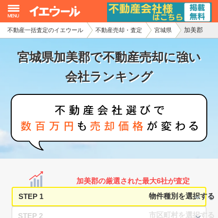
加美郡
不動産一括査定のイエウール
不動産売却・査定
宮城県
イエウール加盟希望の不動産会社様
宮城県加美郡で不動産売却に強い
初めての方へ
会社ランキング
不動産売却の流れ
不動産の売却・一括査定
家査定シミュレーター
お問い合わせ
加美郡の厳選された最大6社が査定
STEP 1
STEP 2