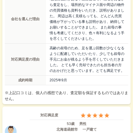
ら査定をし、場所的なマイナス面や周辺の物件
の売買価格も資料をいただき、説明がありまし
た。 周辺は高く見積もっても、どんどん売買
会社を選んだ理由
価格が下がっている事も説明があり、納得して
お願いすることができました。 また叔母の事
情も考慮してくださり、色々有利になるよう手
を尽くしてくださいました。
高齢の叔母のため、足を運ぶ回数が少なくなる
ように配慮していただいたり、少しでも叔母の
対応満足度の理由
手元にお金が残るよう手を尽くしていただきま
した。 とても早く売却できたのも担当者の方
のおかげだと思っています。とても満足です。
成約時期
2025年9月
※上記口コミは、個人の感想であり、査定額を保証するものではありま
せん。
対応満足度
53歳
男性
北海道函館市
一戸建て