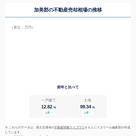
加美郡の
不動産売却相場の推移
（単位：万円）
前年と比べて
一戸建て
土地
12.82
99.34
%
%
上昇
↑
上昇
↑
※ これらのデータは、国土交通省の
不動産情報ライブラリ
をもとにイエウール編集部が作成
しています。