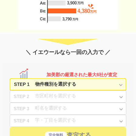
＼ イエウールなら一回の入力で ／
加美郡の厳選された最大6社が査定
STEP 1
STEP 2
STEP 3
STEP 4
査定する
完全無料