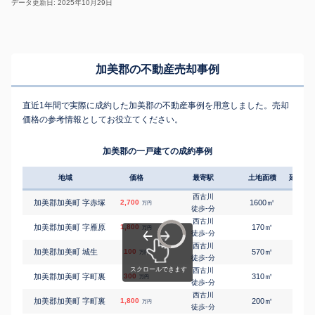
データ更新日: 2025年10月29日
加美郡の不動産売却事例
直近1年間で実際に成約した加美郡の不動産事例を用意しました。売却
価格の参考情報としてお役立てください。
加美郡の一戸建ての成約事例
地域
価格
最寄駅
土地面積
延床面
西古川
㎡
㎡
加美郡加美町 字赤塚
2,700
1600
190
万円
-
徒歩
分
西古川
㎡
㎡
加美郡加美町 字雁原
1,800
170
80
万円
-
徒歩
分
西古川
㎡
㎡
加美郡加美町 城生
100
570
80
万円
-
徒歩
分
西古川
㎡
㎡
加美郡加美町 字町裏
300
310
120
万円
-
徒歩
分
西古川
㎡
㎡
加美郡加美町 字町裏
1,800
200
100
万円
-
徒歩
分