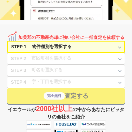
加美郡の不動産売却に強い会社に一括査定を依頼する
STEP 1
STEP 2
STEP 3
STEP 4
査定する
完全無料
2000社以上
イエウールが
の中からあなたにピッタ
リの会社をご紹介