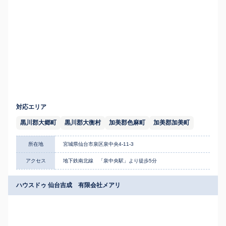
対応エリア
黒川郡大郷町
黒川郡大衡村
加美郡色麻町
加美郡加美町
所在地
宮城県仙台市泉区泉中央4-11-3
アクセス
地下鉄南北線 「泉中央駅」より徒歩5分
ハウスドゥ 仙台吉成 有限会社メアリ