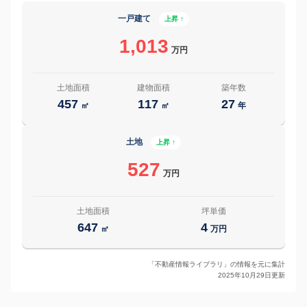
一戸建て
上昇 ↑
1,013
万円
土地面積
建物面積
築年数
457
117
27
㎡
㎡
年
土地
上昇 ↑
527
万円
土地面積
坪単価
647
4
㎡
万円
「不動産情報ライブラリ」の情報を元に集計
2025年10月29日更新