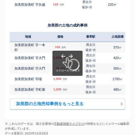
西古川
㎡
㎡
加美郡加美町 字矢越
120
220
140
万円
-
徒歩
分
加美郡の土地の成約事例
地域
価格
最寄駅
土地面積
加美郡加美町 字一本
西古川
700
370
㎡
万円
杉
-
徒歩
分
西古川
加美郡加美町 字大門
1,000
420
㎡
万円
-
徒歩
分
西古川
加美郡加美町 字大門
40
300
㎡
万円
-
徒歩
分
西古川
加美郡加美町 羽場
1,000
1700
㎡
万円
-
徒歩
分
西古川
加美郡加美町 字町裏
1,200
480
㎡
万円
-
徒歩
分
加美郡の土地売却事例をもっと見る
※ これらのデータは、国土交通省の
不動産情報ライブラリ
の情報をもとにイエウール編集部
が作成しています。
データ更新日: 2025年10月29日