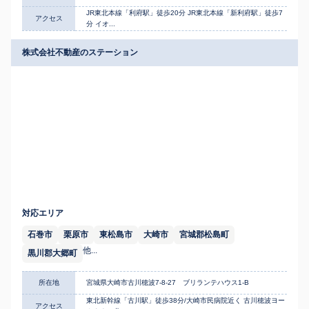
JR東北本線「利府駅」徒歩20分 JR東北本線「新利府駅」徒歩7
アクセス
分 イオ...
株式会社不動産のステーション
対応エリア
石巻市
栗原市
東松島市
大崎市
宮城郡松島町
他...
黒川郡大郷町
所在地
宮城県大崎市古川穂波7-8-27 ブリランテハウス1-B
東北新幹線「古川駅」徒歩38分/大崎市民病院近く 古川穂波ヨー
アクセス