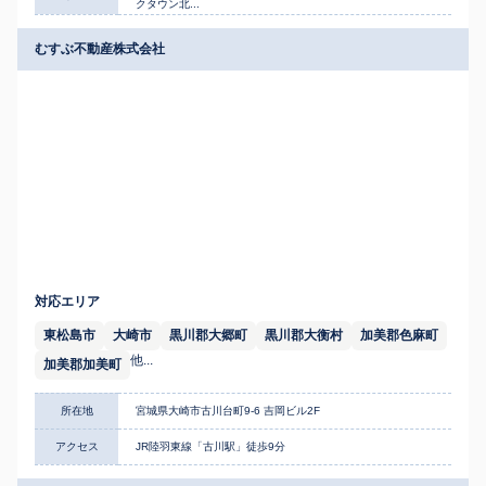
クタウン北...
むすぶ不動産株式会社
対応エリア
東松島市
大崎市
黒川郡大郷町
黒川郡大衡村
加美郡色麻町
他...
加美郡加美町
所在地
宮城県大崎市古川台町9-6 吉岡ビル2F
アクセス
JR陸羽東線「古川駅」徒歩9分