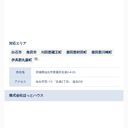
対応エリア
白石市
角田市
刈田郡蔵王町
柴田郡村田町
柴田郡川崎町
他...
伊具郡丸森町
所在地
宮城県仙台市青葉区吉成1-4-21
アクセス
仙台市営バス「吉成1丁目」 徒歩2分
株式会社ほっとハウス