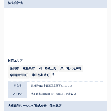
株式会社光
対応エリア
角田市
東松島市
刈田郡蔵王町
柴田郡大河原町
他...
柴田郡村田町
柴田郡川崎町
所在地
宮城県仙台市青葉区霊屋下11-10-205
アクセス
地下鉄東西線大町西公園駅より徒歩13分
大東建託リーシング株式会社 仙台北店