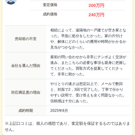
査定価格
200
万円
成約価格
240
万円
相続によって、遠隔地の一戸建てが空き家とな
った。早急に処分をしたかった。家の片付け
売却前の不安
や、解体にどのくらいの費用や時間がかかるか
見当がつかなかった。
最初の問い合わせから非常にテンポよく交渉が
進み、またこちらの必要な事項も親身に把握し
会社を選んだ理由
てくださった。買取方式を提案してくださっ
て、非常に助かった。
やりとりの速さは想定以上で、メールで数回
と、対面で2，3回で完了した。丁寧で分かり
対応満足度の理由
やすい説明で、受け答えも全く問題なかった。
信頼感は十分にあった。
成約時期
2025年8月
※上記口コミは、個人の感想であり、査定額を保証するものではありま
せん。