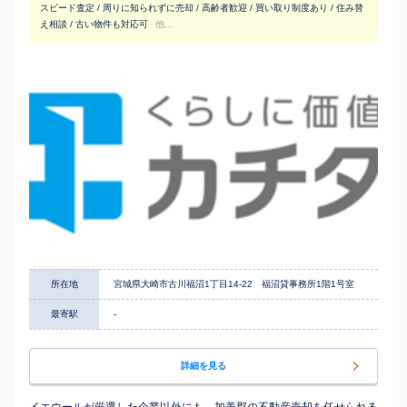
スピード査定 / 周りに知られずに売却 / 高齢者歓迎 / 買い取り制度あり / 住み替
え相談 / 古い物件も対応可
他...
所在地
宮城県大崎市古川福沼1丁目14-22 福沼貸事務所1階1号室
最寄駅
-
詳細を見る