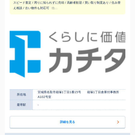
スピード査定 / 周りに知られずに売却 / 高齢者歓迎 / 買い取り制度あり / 住み替
え相談 / 古い物件も対応可
他...
宮城県名取市箱塚1丁目1番15号 箱塚1丁目倉庫付事務所
所在地
A102号室
最寄駅
-
詳細を見る