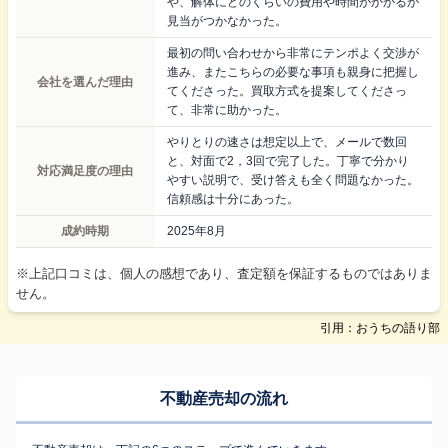
や、解体にどのくらいの費用や時間がかかるか
見当がつかなかった。
最初の問い合わせから非常にテンポよく交渉が
進み、またこちらの必要な事項も親身に把握し
会社を選んだ理由
てくださった。買取方式を提案してくださっ
て、非常に助かった。
やりとりの速さは想定以上で、メールで数回
と、対面で2，3回で完了した。丁寧で分かり
対応満足度の理由
やすい説明で、受け答えも全く問題なかった。
信頼感は十分にあった。
成約時期
2025年8月
※上記口コミは、個人の感想であり、査定額を保証するものではありま
せん。
引用：おうちの語り部
不動産売却の流れ