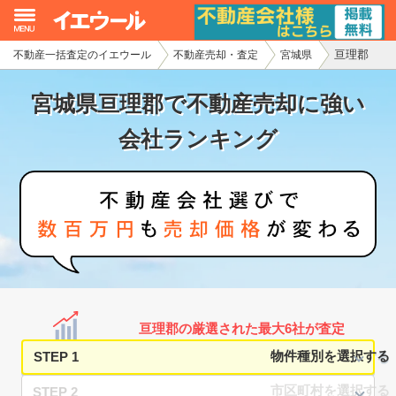
亘理郡
不動産一括査定のイエウール
不動産売却・査定
宮城県
イエウール加盟希望の不動産会社様
宮城県亘理郡で不動産売却に強い
初めての方へ
会社ランキング
不動産売却の流れ
不動産の売却・一括査定
家査定シミュレーター
お問い合わせ
亘理郡の厳選された最大6社が査定
STEP 1
STEP 2