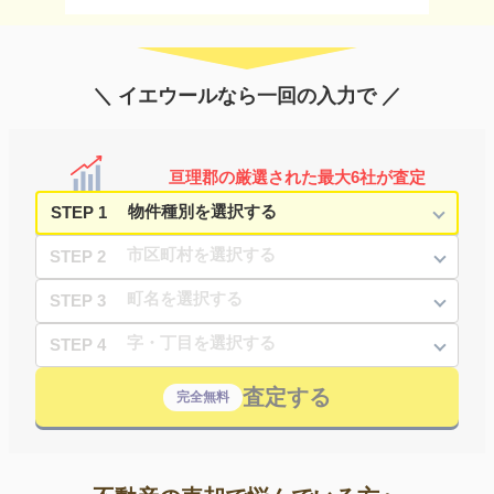
＼ イエウールなら一回の入力で ／
亘理郡の厳選された最大6社が査定
STEP 1
STEP 2
STEP 3
STEP 4
査定する
完全無料