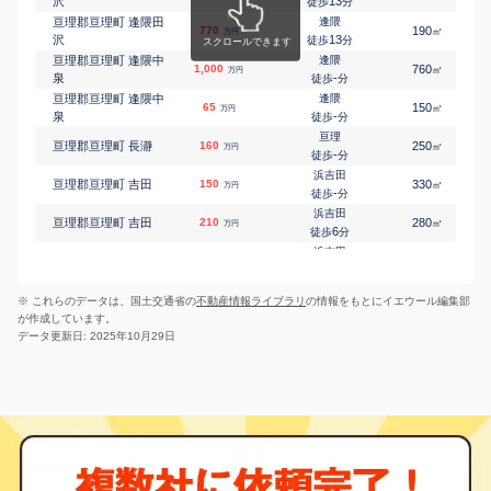
沢
13
徒歩
分
亘理郡亘理町 逢隈田
逢隈
770
190
㎡
万円
沢
13
徒歩
分
亘理郡亘理町 逢隈中
逢隈
1,000
760
㎡
万円
泉
-
徒歩
分
亘理郡亘理町 逢隈中
逢隈
65
150
㎡
万円
泉
-
徒歩
分
亘理
亘理郡亘理町 長瀞
160
250
㎡
万円
-
徒歩
分
浜吉田
亘理郡亘理町 吉田
150
330
㎡
万円
-
徒歩
分
浜吉田
亘理郡亘理町 吉田
210
280
㎡
万円
6
徒歩
分
浜吉田
亘理郡亘理町 吉田
30
260
㎡
万円
8
徒歩
分
山下(宮城)
亘理郡山元町 浅生原
1,000
1000
㎡
※ これらのデータは、国土交通省の
不動産情報ライブラリ
の情報をもとにイエウール編集部
万円
6
徒歩
分
が作成しています。
浜吉田
データ更新日: 2025年10月29日
亘理郡山元町 大平
80
270
㎡
万円
-
徒歩
分
坂元
亘理郡山元町 坂元
250
580
㎡
万円
11
徒歩
分
山下(宮城)
亘理郡山元町 高瀬
270
220
㎡
万円
24
徒歩
分
山下(宮城)
亘理郡山元町 山寺
530
530
㎡
万円
3
徒歩
分
山下(宮城)
亘理郡山元町 山寺
450
450