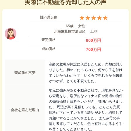
実際に不動産を売却した人の声
対応満足度
65歳
女性
北海道札幌市清田区
土地
査定価格
800
万円
成約価格
700
万円
高齢の叔母が施設に入居したため、売却に関わ
りました。初めてだってので、何から手を付け
売却前の不安
てよいかもわからず、いくらで売れるかも想像
がつかず、とても不安でした。
地元に強みがある不動産会社で、現地を見なが
ら査定をし、場所的なマイナス面や周辺の物件
の売買価格も資料をいただき、説明がありまし
た。 周辺は高く見積もっても、どんどん売買
会社を選んだ理由
価格が下がっている事も説明があり、納得して
お願いすることができました。 また叔母の事
情も考慮してくださり、色々有利になるよう手
を尽くしてくださいました。