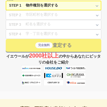
STEP 1
STEP 2
STEP 3
STEP 4
査定する
完全無料
2000社以上
イエウールが
の中からあなたにピッタ
リの会社をご紹介