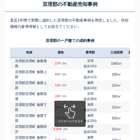
亘理郡の不動産売却事例
直近1年間で実際に成約した亘理郡の不動産事例を用意しました。売却
価格の参考情報としてお役立てください。
亘理郡の一戸建ての成約事例
地域
価格
最寄駅
土地面積
延床面
亘理郡亘理町 逢隈鹿
亘理
㎡
㎡
270
1900
115
万円
島
14
徒歩
分
亘理郡亘理町 逢隈上
逢隈
㎡
㎡
850
200
125
万円
郡
11
徒歩
分
亘理郡亘理町 逢隈上
逢隈
㎡
㎡
240
210
125
万円
郡
14
徒歩
分
亘理郡亘理町 逢隈高
亘理
㎡
㎡
200
260
120
万円
屋
28
徒歩
分
亘理郡亘理町 逢隈下
逢隈
㎡
㎡
420
210
110
万円
郡
11
徒歩
分
亘理郡亘理町 逢隈下
逢隈
㎡
㎡
320
520
130
万円
郡
15
徒歩
分
亘理郡亘理町 逢隈田
逢隈
㎡
㎡
4,800
210
125
万円
沢
13
徒歩
分
亘理郡亘理町 逢隈中
逢隈
㎡
㎡
600
240
105