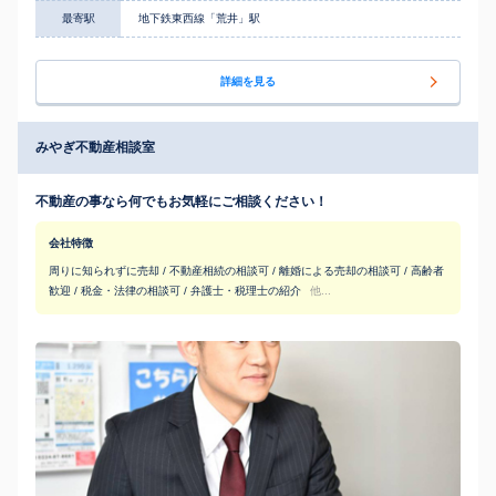
最寄駅
地下鉄東西線「荒井」駅
詳細を見る
みやぎ不動産相談室
不動産の事なら何でもお気軽にご相談ください！
会社特徴
周りに知られずに売却 / 不動産相続の相談可 / 離婚による売却の相談可 / 高齢者
歓迎 / 税金・法律の相談可 / 弁護士・税理士の紹介
他...