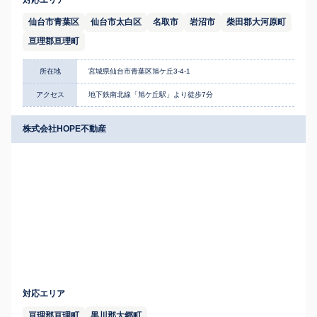
対応エリア
仙台市青葉区
仙台市太白区
名取市
岩沼市
柴田郡大河原町
亘理郡亘理町
所在地
宮城県仙台市青葉区旭ケ丘3-4-1
アクセス
地下鉄南北線「旭ケ丘駅」より徒歩7分
株式会社HOPE不動産
対応エリア
亘理郡亘理町
黒川郡大郷町