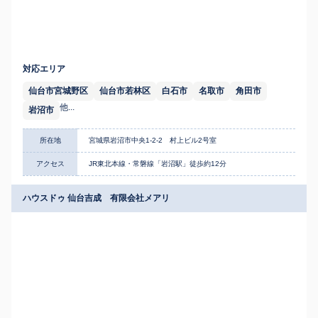
対応エリア
仙台市宮城野区
仙台市若林区
白石市
名取市
角田市
他...
岩沼市
所在地
宮城県岩沼市中央1-2-2 村上ビル2号室
アクセス
JR東北本線・常磐線「岩沼駅」徒歩約12分
ハウスドゥ 仙台吉成 有限会社メアリ