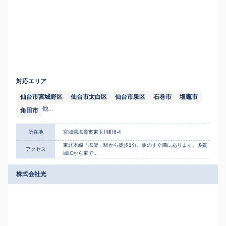
対応エリア
仙台市宮城野区
仙台市太白区
仙台市泉区
石巻市
塩竈市
他...
角田市
所在地
宮城県塩竈市東玉川町6-4
東北本線「塩釜」駅から徒歩1分、駅のすぐ隣にあります。多賀
アクセス
城ICから車で...
株式会社光