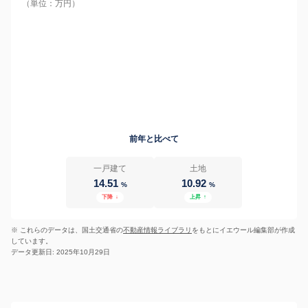
（単位：万円）
前年と比べて
一戸建て
土地
14.51
10.92
%
%
下降
↓
上昇
↑
※ これらのデータは、国土交通省の
不動産情報ライブラリ
をもとにイエウール編集部が作成
しています。
データ更新日: 2025年10月29日