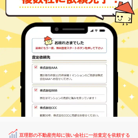
㎡
万円
6
徒歩
分
山下(宮城)
亘理郡山元町 山寺
480
300
㎡
万円
18
徒歩
分
亘理郡の不動産売却に強い会社に一括査定を依頼する