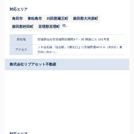
対応エリア
角田市
東松島市
刈田郡蔵王町
柴田郡大河原町
他...
柴田郡村田町
亘理郡亘理町
所在地
宮城県仙台市宮城野区榴岡3-7－30 降旗ビル 101号室
ＪＲ仙石線『仙台駅』1番出口より宮城野通40０ｍ（約5分）東
アクセス
方向に向かっ...
株式会社リブアセット不動産