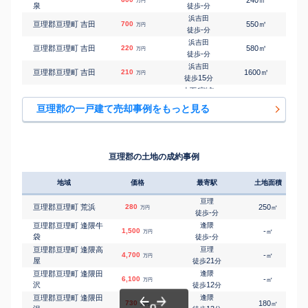
万円
泉
-
徒歩
分
浜吉田
㎡
㎡
亘理郡亘理町 吉田
700
550
120
万円
-
徒歩
分
浜吉田
㎡
㎡
亘理郡亘理町 吉田
220
580
75
万円
-
徒歩
分
浜吉田
㎡
㎡
亘理郡亘理町 吉田
210
1600
120
万円
15
徒歩
分
山下(宮城)
㎡
㎡
亘理郡山元町 浅生原
1,000
230
100
万円
24
徒歩
分
亘理郡の一戸建て売却事例をもっと見る
山下(宮城)
㎡
㎡
亘理郡山元町 浅生原
100
230
115
万円
25
徒歩
分
浜吉田
㎡
㎡
亘理郡山元町 大平
210
600
75
万円
-
徒歩
分
亘理郡の土地の成約事例
山下(宮城)
㎡
㎡
亘理郡山元町 小平
2,900
290
105
万円
-
徒歩
分
地域
価格
最寄駅
土地面積
山下(宮城)
㎡
㎡
亘理郡山元町 小平
2,200
340
115
万円
-
徒歩
分
亘理
亘理郡亘理町 荒浜
280
250
㎡
万円
坂元
-
徒歩
分
㎡
㎡
亘理郡山元町 坂元
200
1400
180
万円
16
徒歩
分
亘理郡亘理町 逢隈牛
逢隈
1,500
-
㎡
万円
山下(宮城)
袋
-
徒歩
分
㎡
㎡
亘理郡山元町 山寺
29
370
135
万円
18
徒歩
分
亘理郡亘理町 逢隈高
亘理
4,700
-
㎡
万円
屋
21
徒歩
分
亘理郡亘理町 逢隈田
逢隈
6,100
-
㎡
万円
沢
12
徒歩
分
亘理郡亘理町 逢隈田
逢隈
730
180
㎡
万円