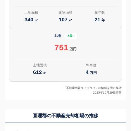
土地面積
建物面積
築年数
340
107
21
㎡
㎡
年
土地
上昇 ↑
751
万円
土地面積
坪単価
612
4
㎡
万円
「不動産情報ライブラリ」の情報を元に集計
2025年10月29日更新
亘理郡の
不動産売却相場の推移