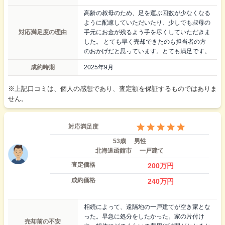
高齢の叔母のため、足を運ぶ回数が少なくなる
ように配慮していただいたり、少しでも叔母の
対応満足度の理由
手元にお金が残るよう手を尽くしていただきま
した。 とても早く売却できたのも担当者の方
のおかげだと思っています。とても満足です。
成約時期
2025年9月
※上記口コミは、個人の感想であり、査定額を保証するものではありま
せん。
対応満足度
53歳
男性
北海道函館市
一戸建て
査定価格
200
万円
成約価格
240
万円
相続によって、遠隔地の一戸建てが空き家とな
った。早急に処分をしたかった。家の片付け
売却前の不安