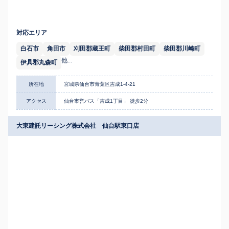
対応エリア
白石市
角田市
刈田郡蔵王町
柴田郡村田町
柴田郡川崎町
他...
伊具郡丸森町
所在地
宮城県仙台市青葉区吉成1-4-21
アクセス
仙台市営バス「吉成1丁目」 徒歩2分
大東建託リーシング株式会社 仙台駅東口店