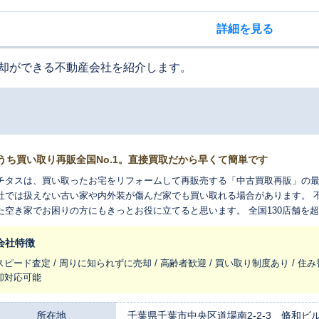
詳細を見る
却ができる不動産会社を紹介します。
うち買い取り再販全国No.1。直接買取だから早くて簡単です
チタスは、買い取ったお宅をリフォームして再販売する「中古買取再販」の最
社では扱えない古い家や内外装が傷んだ家でも買い取れる場合があります。 
た空き家でお困りの方にもきっとお役に立てると思います。 全国130店舗を
まれ変わらせ、長く住みつなぐお手伝いをさせてください。
会社特徴
スピード査定 / 周りに知られずに売却 / 高齢者歓迎 / 買い取り制度あり / 住み
却対応可能
所在地
千葉県千葉市中央区道場南2-2-3 脩和ビル