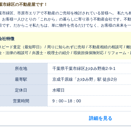
葉市緑区の不動産屋です！
葉市緑区、市原市エリアで不動産のご売却を検討されている皆様へ。 私たち
、お客様一人ひとりの「これから」の暮らしに寄り添う不動産会社です。不
目です。だからこそ私たちは、単に物件を売るだけでなく、お客様の未来を
伝いすることを使命としています。 私たちの強みは、地域に精通した査定力です。長年、緑区・市原市エリアに特
してきた私たちだからこそ把握できる市場の動向や地域の特性を踏まえ、複
会社特徴
目指せる、現実的で根拠のある価格をご提示し、大切な資産の価値を正しく
スピード査定（最短即日） / 周りに知られずに売却 / 不動産相続の相談可 / 離
ます。 さらに、パロマホームならではの特徴が、売却に留まらない「住まいの総合的なお手伝い」です。私
金・法律の相談可 / 弁護士・税理士の紹介 / 瑕疵担保保険対応 / リフォーム
ちは不動産売買だけでなく、注文住宅の建築やリフォーム事業も手がけてい
の注文住宅を建てたい」「住み慣れた家をリフォームして住み続けるか、売
空き家をどう活用すれば良いか分からない」など、お客様の様々なご要望や
所在地
千葉県千葉市緑区おゆみ野南2-9-1
できます。売る、買う、建てる、直す。住まいに関するあらゆる選択肢をご
最寄駅
京成千原線「おゆみ野」駅 徒歩2分
来を描くお手伝いができます。 何よりも大切にしているのは、お客様の不安に耳を傾ける誠実な姿勢です。経験豊
な担当者が、複雑な手続きや資金計画のことまで、一つひとつ丁寧にご説明
定休日
水曜日
。お客様からは「細やかな対応で安心できた」とのお声をいただくことも多く、
や土地のご売却はもちろん、空き家に関するお悩みまで、どんなことでも構
営業時間
9：00～18：00
だくことから始めさせてください。まずはお気軽にご相談ください。
詳細を見る