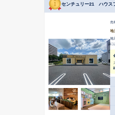
センチュリー21 ハウス
売
地
地
に