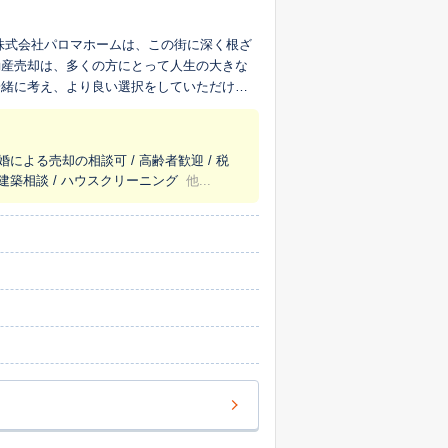
株式会社パロマホームは、この街に深く根ざ
動産売却は、多くの方にとって人生の大きな
一緒に考え、より良い選択をしていただける
数の観点から丁寧に査定します。早期の売却
見極め、お客様にご納得いただける売却計画
婚による売却の相談可 / 高齢者歓迎 / 税
・建築相談 / ハウスクリーニング
他...
ます。「売却後の住み替え先として、こだわ
却するか専門家の意見が聞きたい」「相続し
お悩みに、私たちが窓口となり一括してお応
提示できるため、お客様にとってご納得いた
し、問題解決に向けてしっかりと支援しま
それが私たちの何よりの励みです。 戸建
いません。お客様の大切な物語をお聞かせい