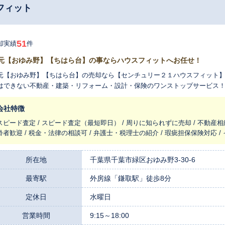
フィット
51
却実績
件
元【おゆみ野】【ちはら台】の事ならハウスフィットへお任せ！
元【おゆみ野】【ちはら台】の売却なら【センチュリー２１ハウスフィット
はできない不動産・建築・リフォーム・設計・保険のワンストップサービス
会社特徴
スピード査定 / スピード査定（最短即日） / 周りに知られずに売却 / 不動産相
齢者歓迎 / 税金・法律の相談可 / 弁護士・税理士の紹介 / 瑕疵担保保険対応 
所在地
千葉県千葉市緑区おゆみ野3-30-6
最寄駅
外房線「鎌取駅」徒歩8分
定休日
水曜日
営業時間
9:15～18:00