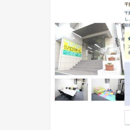
千
千
し
節
ようお手
化
を
を共に作り上げ
た
り
た
え
だける未
富
す
て
た