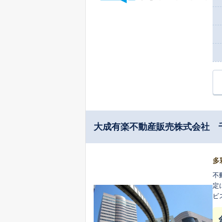
大成有楽不動産販売株式会社 
多
不動
定に
ビ
案