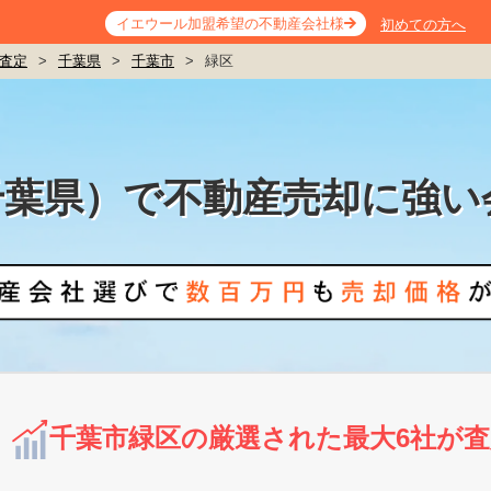
イエウール加盟希望の不動産会社様
初めての方へ
査定
>
千葉県
>
千葉市
>
緑区
千葉県）で不動産売却に強い
千葉市緑区の厳選された最大6社が査