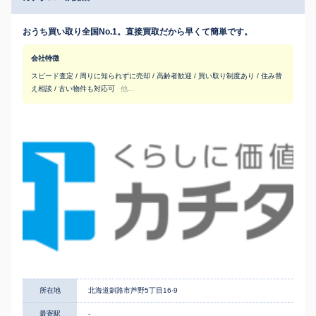
おうち買い取り全国No.1。直接買取だから早くて簡単です。
会社特徴
スピード査定 / 周りに知られずに売却 / 高齢者歓迎 / 買い取り制度あり / 住み替
え相談 / 古い物件も対応可
他...
所在地
北海道釧路市芦野5丁目16-9
最寄駅
-