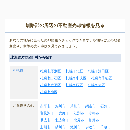
釧路郡の周辺の不動産売却情報を見る
あなたの地域に合った売却情報をチェックできます。各地域ごとの地価
変動や、実際の売却事例を見てみましょう。
北海道の市区町村から探す
札幌市
札幌市厚別区
札幌市北区
札幌市清田区
札幌市白石区
札幌市中央区
札幌市手稲区
札幌市豊平区
札幌市西区
札幌市東区
札幌市南区
北海道その他
赤平市
旭川市
芦別市
網走市
石狩市
岩見沢市
恵庭市
江別市
小樽市
帯広市
北広島市
北見市
釧路市
士別市
砂川市
滝川市
伊達市
千歳市