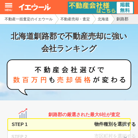
釧路郡
不動産一括査定のイエウール
不動産売却・査定
北海道
イエウール加盟希望の不動産会社様
北海道釧路郡で不動産売却に強い
初めての方へ
会社ランキング
不動産売却の流れ
不動産の売却・一括査定
家査定シミュレーター
お問い合わせ
釧路郡の厳選された最大6社が査定
STEP 1
STEP 2