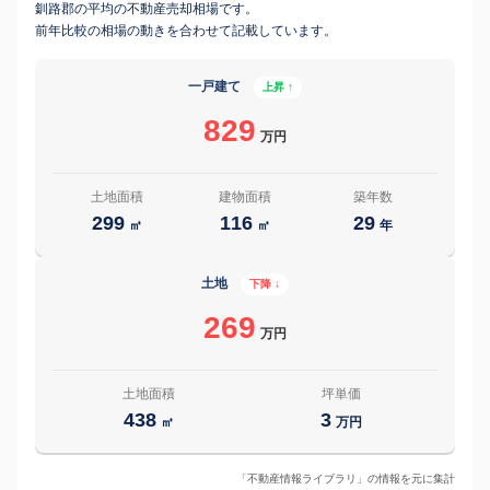
釧路郡の平均の不動産売却相場です。
前年比較の相場の動きを合わせて記載しています。
一戸建て
上昇 ↑
829
万円
土地面積
建物面積
築年数
299
116
29
㎡
㎡
年
土地
下降 ↓
269
万円
土地面積
坪単価
438
3
㎡
万円
「不動産情報ライブラリ」の情報を元に集計