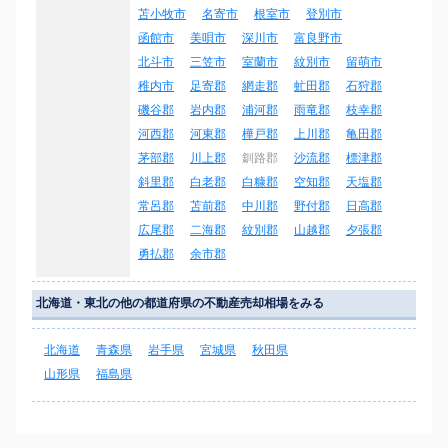
苫小牧市
名寄市
根室市
登別市
函館市
美唄市
深川市
富良野市
北斗市
三笠市
室蘭市
紋別市
留萌市
稚内市
足寄郡
網走郡
虻田郡
石狩郡
磯谷郡
岩内郡
浦河郡
雨竜郡
枝幸郡
河西郡
河東郡
樺戸郡
上川郡
亀田郡
茅部郡
川上郡
釧路郡
沙流郡
標津郡
斜里郡
白老郡
白糠郡
空知郡
天塩郡
常呂郡
苫前郡
中川郡
野付郡
日高郡
広尾郡
二海郡
紋別郡
山越郡
夕張郡
勇払郡
余市郡
北海道・東北の他の都道府県の不動産売却相場をみる
北海道
青森県
岩手県
宮城県
秋田県
山形県
福島県