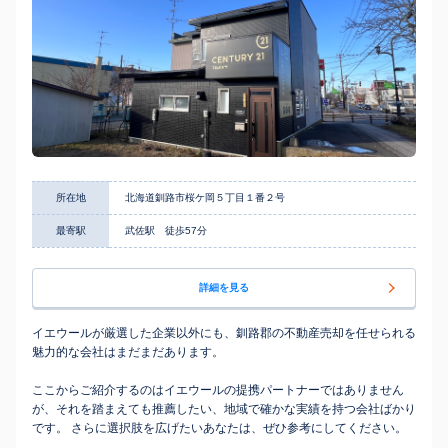
所在地
北海道釧路市桜ケ岡５丁目１番２号
最寄駅
武佐駅 徒歩57分
詳細を見る
イエウールが厳選した企業以外にも、釧路郡の不動産売却を任せられる
魅力的な会社はまだまだあります。
ここからご紹介するのはイエウールの提携パートナーではありません
が、それを踏まえても推薦したい、地域で確かな実績を持つ会社ばかり
です。 さらに選択肢を広げたいあなたは、ぜひ参考にしてください。