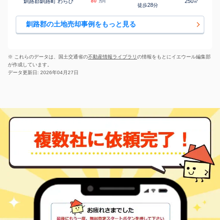
釧路郡釧路町 わらび
80
250
㎡
万円
28
徒歩
分
釧路郡の土地売却事例をもっと見る
※ これらのデータは、国土交通省の
不動産情報ライブラリ
の情報をもとにイエウール編集部
が作成しています。
データ更新日: 2026年04月27日