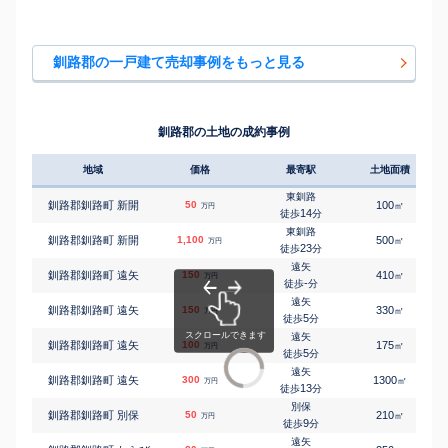
釧路郡の一戸建て売却事例をもっと見る
釧路郡の土地の成約事例
地域
価格
最寄駅
土地面積
東釧路
釧路郡釧路町 新開
50
100
㎡
万円
14
徒歩
分
東釧路
釧路郡釧路町 新開
1,100
500
㎡
万円
23
徒歩
分
遠矢
釧路郡釧路町 遠矢
150
410
㎡
万円
-
徒歩
分
遠矢
釧路郡釧路町 遠矢
150
330
㎡
万円
5
徒歩
分
遠矢
釧路郡釧路町 遠矢
100
175
㎡
万円
5
徒歩
分
遠矢
釧路郡釧路町 遠矢
300
1300
㎡
万円
13
徒歩
分
別保
釧路郡釧路町 別保
50
210
㎡
万円
9
徒歩
分
遠矢