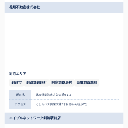
花畑不動産株式会社
対応エリア
釧路市
釧路郡釧路町
阿寒郡鶴居村
白糠郡白糠町
所在地
北海道釧路市共栄大通6-1-2
アクセス
くしろバス共栄大通7丁目停から徒歩2分
エイブルネットワーク釧路駅前店