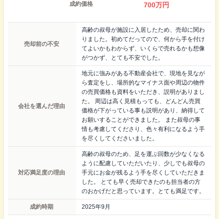
成約価格
700
万円
高齢の叔母が施設に入居したため、売却に関わ
りました。初めてだってので、何から手を付け
売却前の不安
てよいかもわからず、いくらで売れるかも想像
がつかず、とても不安でした。
地元に強みがある不動産会社で、現地を見なが
ら査定をし、場所的なマイナス面や周辺の物件
の売買価格も資料をいただき、説明がありまし
た。 周辺は高く見積もっても、どんどん売買
会社を選んだ理由
価格が下がっている事も説明があり、納得して
お願いすることができました。 また叔母の事
情も考慮してくださり、色々有利になるよう手
を尽くしてくださいました。
高齢の叔母のため、足を運ぶ回数が少なくなる
ように配慮していただいたり、少しでも叔母の
対応満足度の理由
手元にお金が残るよう手を尽くしていただきま
した。 とても早く売却できたのも担当者の方
のおかげだと思っています。とても満足です。
成約時期
2025年9月