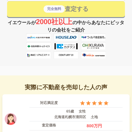
査定する
完全無料
2000社以上
イエウールが
の中からあなたにピッタ
リの会社をご紹介
実際に不動産を売却した人の声
対応満足度
65歳
女性
北海道札幌市清田区
土地
査定価格
800
万円