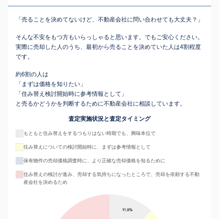
「売ることを決めてないけど、不動産会社に問い合わせても大丈夫？」
そんな不安をもつ方もいらっしゃると思います。でもご安心ください。
実際に売却した人のうち、最初から売ることを決めていた人は4割程度
です。
約6割の人は
「まずは価格を知りたい」
「住み替え検討開始時に参考情報として」
と売るかどうかを判断するために不動産会社に相談しています。
査定実施状況と査定タイミング
もともと住み替えをするつもりはない時期でも、興味本位で
住み替えについての検討開始時に、まずは参考情報として
保有物件の売却価格調査時に、より正確な売却価格を知るために
住み替えの検討が進み、売却する気持ちになったところで、売却を依頼する不動
産会社を決めるため