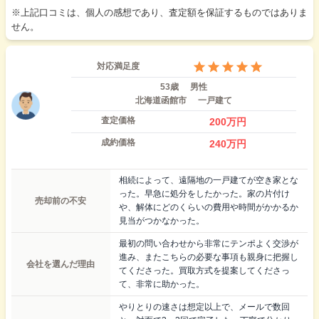
※上記口コミは、個人の感想であり、査定額を保証するものではありま
せん。
対応満足度
53歳
男性
北海道函館市
一戸建て
査定価格
200
万円
成約価格
240
万円
相続によって、遠隔地の一戸建てが空き家とな
った。早急に処分をしたかった。家の片付け
売却前の不安
や、解体にどのくらいの費用や時間がかかるか
見当がつかなかった。
最初の問い合わせから非常にテンポよく交渉が
進み、またこちらの必要な事項も親身に把握し
会社を選んだ理由
てくださった。買取方式を提案してくださっ
て、非常に助かった。
やりとりの速さは想定以上で、メールで数回