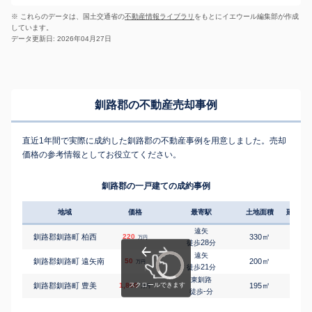
※ これらのデータは、国土交通省の
不動産情報ライブラリ
をもとにイエウール編集部が作成
しています。
データ更新日: 2026年04月27日
釧路郡の不動産売却事例
直近1年間で実際に成約した釧路郡の不動産事例を用意しました。売却
価格の参考情報としてお役立てください。
釧路郡の一戸建ての成約事例
地域
価格
最寄駅
土地面積
延床面
遠矢
㎡
㎡
釧路郡釧路町 柏西
220
330
105
万円
28
徒歩
分
遠矢
㎡
㎡
釧路郡釧路町 遠矢南
50
200
105
万円
21
徒歩
分
東釧路
㎡
㎡
釧路郡釧路町 豊美
1,800
195
135
万円
-
徒歩
分