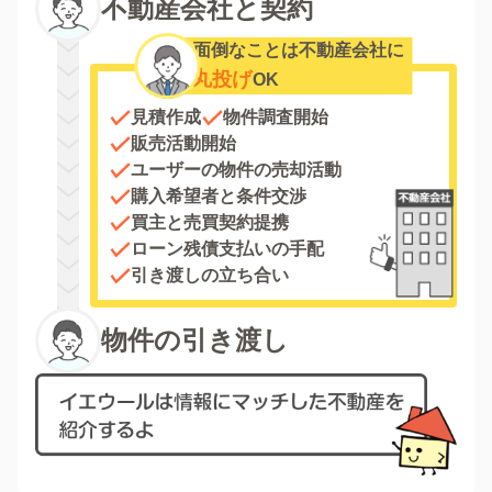
不動産会社と契約
面倒なことは不動産会社に
丸投げ
OK
見積作成
物件調査開始
販売活動開始
ユーザーの物件の売却活動
購入希望者と条件交渉
買主と売買契約提携
ローン残債支払いの手配
引き渡しの立ち合い
物件の引き渡し