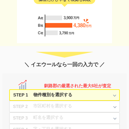
＼ イエウールなら一回の入力で ／
釧路郡の厳選された最大6社が査定
STEP 1
STEP 2
STEP 3