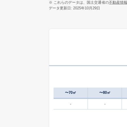
※ これらのデータは、国土交通省の
不動産情
データ更新日: 2025年10月29日
〜70㎡
〜80㎡
-
-