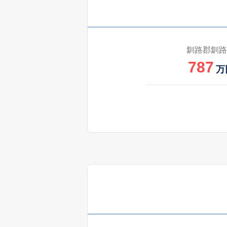
釧路郡釧路
787
万