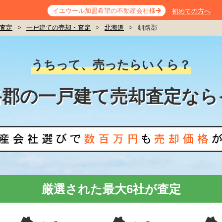
イエウール加盟希望の不動産会社様
初めての方へ
査定
>
一戸建ての売却・査定
>
北海道
>
釧路郡
うちって、売ったらいくら？
路郡の一戸建て売却査定なら
厳選された最大6社が査定