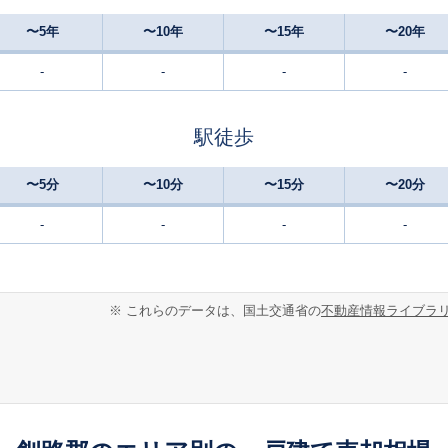
〜5年
〜10年
〜15年
〜20年
-
-
-
-
駅徒歩
〜5分
〜10分
〜15分
〜20分
-
-
-
-
※ これらのデータは、国土交通省の
不動産情報ライブラ