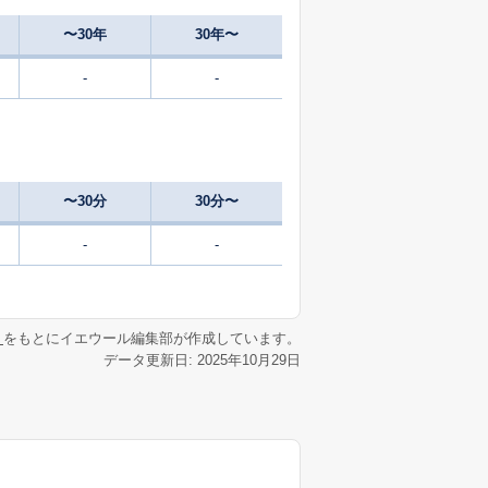
〜30年
30年〜
-
-
〜30分
30分〜
-
-
リ
をもとにイエウール編集部が作成しています。
データ更新日: 2025年10月29日