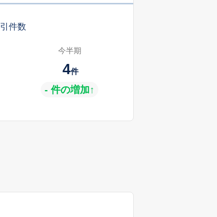
引件数
今半期
4
件
- 件の増加↑