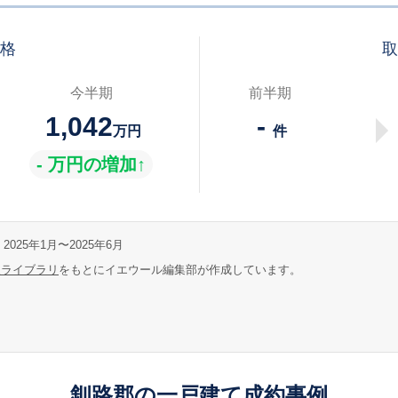
価格
取
今半期
前半期
1,042
-
万円
件
- 万円の増加↑
2025年1月〜2025年6月
報ライブラリ
をもとにイエウール編集部が作成しています。
釧路郡の一戸建て成約事例