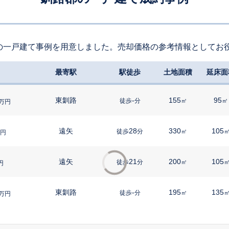
の一戸建て事例を用意しました。売却価格の参考情報としてお
最寄駅
駅徒歩
土地面積
延床面
東釧路
-
155
95
徒歩
分
㎡
㎡
万円
遠矢
28
330
105
徒歩
分
㎡
円
遠矢
21
200
105
徒歩
分
㎡
円
東釧路
-
195
135
徒歩
分
㎡
万円