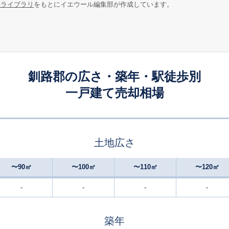
報ライブラリ
をもとにイエウール編集部が作成しています。
釧路郡の広さ・築年・駅徒歩別
一戸建て売却相場
土地広さ
〜90㎡
〜100㎡
〜110㎡
〜120㎡
-
-
-
-
築年