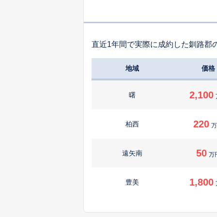
直近1年間で実際に成約した釧路郡
地域
価格
2,100
曙
220
柏西
万
50
遠矢南
万
1,800
豊美