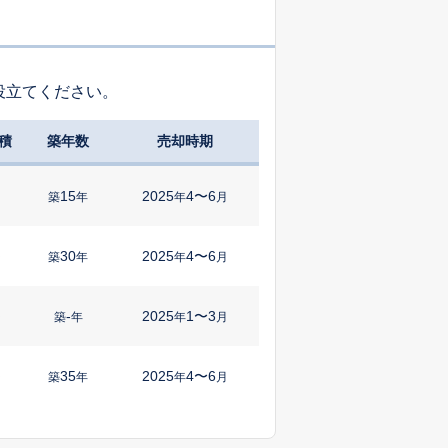
役立てください。
積
築年数
売却時期
15
2025
4〜6
築
年
年
月
30
2025
4〜6
㎡
築
年
年
月
-
2025
1〜3
㎡
築
年
年
月
35
2025
4〜6
㎡
築
年
年
月