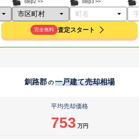
step2
step3
査定スタート
完全無料
釧路郡
一戸建て売却相場
の
平均売却価格
753
万円