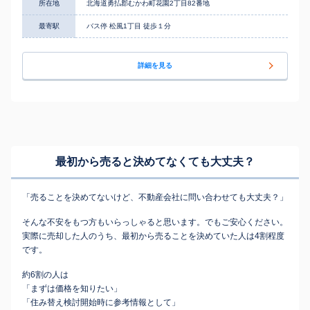
所在地
北海道勇払郡むかわ町花園2丁目82番地
最寄駅
バス停 松風1丁目 徒歩１分
詳細を見る
最初から売ると決めてなくても
大丈夫？
「売ることを決めてないけど、不動産会社に問い合わせても大丈夫？」
そんな不安をもつ方もいらっしゃると思います。でもご安心ください。
実際に売却した人のうち、最初から売ることを決めていた人は4割程度
です。
約6割の人は
「まずは価格を知りたい」
「住み替え検討開始時に参考情報として」