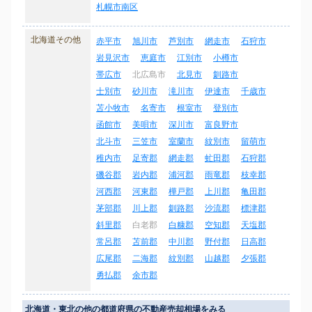
札幌市南区
北海道その他
赤平市
旭川市
芦別市
網走市
石狩市
岩見沢市
恵庭市
江別市
小樽市
帯広市
北広島市
北見市
釧路市
士別市
砂川市
滝川市
伊達市
千歳市
苫小牧市
名寄市
根室市
登別市
函館市
美唄市
深川市
富良野市
北斗市
三笠市
室蘭市
紋別市
留萌市
稚内市
足寄郡
網走郡
虻田郡
石狩郡
磯谷郡
岩内郡
浦河郡
雨竜郡
枝幸郡
河西郡
河東郡
樺戸郡
上川郡
亀田郡
茅部郡
川上郡
釧路郡
沙流郡
標津郡
斜里郡
白老郡
白糠郡
空知郡
天塩郡
常呂郡
苫前郡
中川郡
野付郡
日高郡
広尾郡
二海郡
紋別郡
山越郡
夕張郡
勇払郡
余市郡
北海道・東北の他の都道府県の不動産売却相場をみる