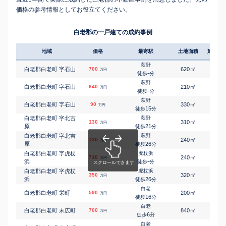
価格の参考情報としてお役立てください。
白老郡の一戸建ての成約事例
地域
価格
最寄駅
土地面積
延床面
萩野
㎡
㎡
白老郡白老町 字石山
700
620
75
万円
-
徒歩
分
萩野
㎡
㎡
白老郡白老町 字石山
640
210
75
万円
-
徒歩
分
萩野
㎡
㎡
白老郡白老町 字石山
90
330
85
万円
15
徒歩
分
白老郡白老町 字北吉
萩野
㎡
㎡
130
310
105
万円
原
21
徒歩
分
白老郡白老町 字北吉
萩野
㎡
㎡
130
240
95
万円
原
26
徒歩
分
白老郡白老町 字虎杖
虎杖浜
㎡
㎡
740
240
130
万円
浜
-
徒歩
分
白老郡白老町 字虎杖
虎杖浜
㎡
㎡
350
320
95
万円
浜
26
徒歩
分
白老
㎡
㎡
白老郡白老町 栄町
590
200
100
万円
16
徒歩
分
白老
㎡
㎡
白老郡白老町 末広町
700
840
190
万円
6
徒歩
分
白老