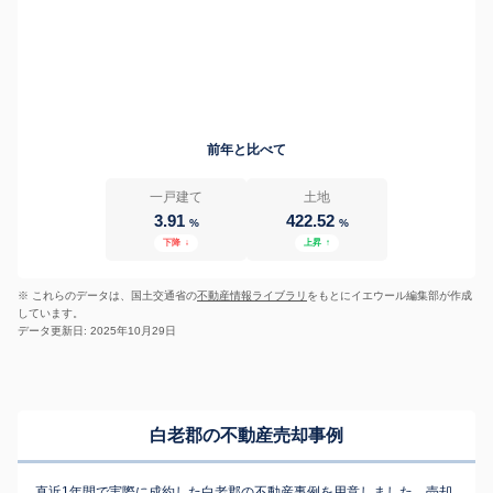
前年と比べて
一戸建て
土地
3.91
422.52
%
%
下降
↓
上昇
↑
※ これらのデータは、国土交通省の
不動産情報ライブラリ
をもとにイエウール編集部が作成
しています。
データ更新日: 2025年10月29日
白老郡の不動産売却事例
直近1年間で実際に成約した白老郡の不動産事例を用意しました。売却