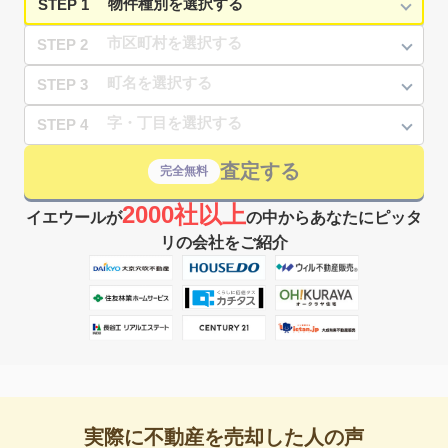
STEP 1
STEP 2
STEP 3
STEP 4
査定する
完全無料
2000社以上
イエウールが
の中からあなたにピッタ
リの会社をご紹介
実際に不動産を売却した人の声