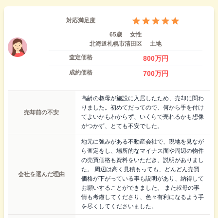
対応満足度
65歳
女性
北海道札幌市清田区
土地
査定価格
800
万円
成約価格
700
万円
高齢の叔母が施設に入居したため、売却に関わ
りました。初めてだってので、何から手を付け
売却前の不安
てよいかもわからず、いくらで売れるかも想像
がつかず、とても不安でした。
地元に強みがある不動産会社で、現地を見なが
ら査定をし、場所的なマイナス面や周辺の物件
の売買価格も資料をいただき、説明がありまし
た。 周辺は高く見積もっても、どんどん売買
会社を選んだ理由
価格が下がっている事も説明があり、納得して
お願いすることができました。 また叔母の事
情も考慮してくださり、色々有利になるよう手
を尽くしてくださいました。