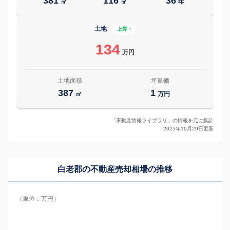
381
116
36
㎡
㎡
年
土地
上昇 ↑
134
万円
土地面積
坪単価
387
1
㎡
万円
「不動産情報ライブラリ」の情報を元に集計
2025年10月29日更新
白老郡の
不動産売却相場の推移
（単位：万円）