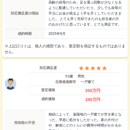
高齢の叔母のため、足を運ぶ回数が少なくなる
ように配慮していただいたり、少しでも叔母の
対応満足度の理由
手元にお金が残るよう手を尽くしていただきま
した。 とても早く売却できたのも担当者の方
のおかげだと思っています。とても満足です。
成約時期
2025年9月
※上記口コミは、個人の感想であり、査定額を保証するものではありま
せん。
対応満足度
53歳
男性
北海道函館市
一戸建て
査定価格
200
万円
成約価格
240
万円
相続によって、遠隔地の一戸建てが空き家とな
った。早急に処分をしたかった。家の片付け
売却前の不安
や、解体にどのくらいの費用や時間がかかるか