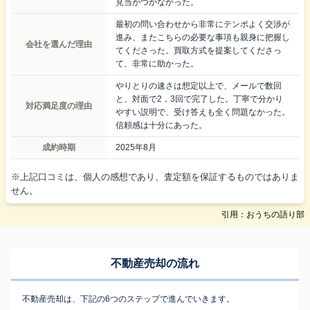
見当がつかなかった。
最初の問い合わせから非常にテンポよく交渉が
進み、またこちらの必要な事項も親身に把握し
会社を選んだ理由
てくださった。買取方式を提案してくださっ
て、非常に助かった。
やりとりの速さは想定以上で、メールで数回
と、対面で2，3回で完了した。丁寧で分かり
対応満足度の理由
やすい説明で、受け答えも全く問題なかった。
信頼感は十分にあった。
成約時期
2025年8月
※上記口コミは、個人の感想であり、査定額を保証するものではありま
せん。
引用：おうちの語り部
不動産売却の流れ
不動産売却は、下記の6つのステップで進んでいきます。