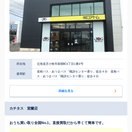
所在地
北海道苫小牧市新開町4丁目1番4号
道南バス・あつまバス「職訓センター通り」徒歩４分 道南バ
最寄駅
ス・あつまバス「職訓センター通り」徒歩４分
詳細を見る
カチタス 室蘭店
おうち買い取り全国No.1。直接買取だから早くて簡単です。