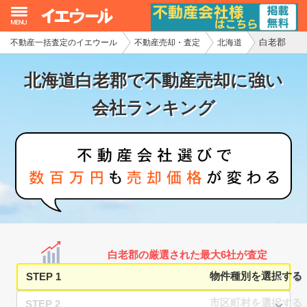
白老郡
不動産一括査定のイエウール
不動産売却・査定
北海道
イエウール加盟希望の不動産会社様
北海道白老郡で不動産売却に強い
初めての方へ
会社ランキング
不動産売却の流れ
不動産の売却・一括査定
家査定シミュレーター
お問い合わせ
白老郡の厳選された最大6社が査定
STEP 1
STEP 2