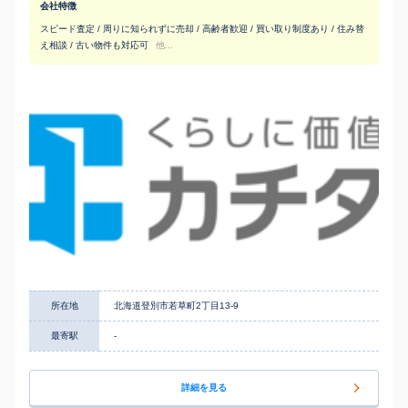
会社特徴
スピード査定 / 周りに知られずに売却 / 高齢者歓迎 / 買い取り制度あり / 住み替
え相談 / 古い物件も対応可
他...
所在地
北海道登別市若草町2丁目13-9
最寄駅
-
詳細を見る