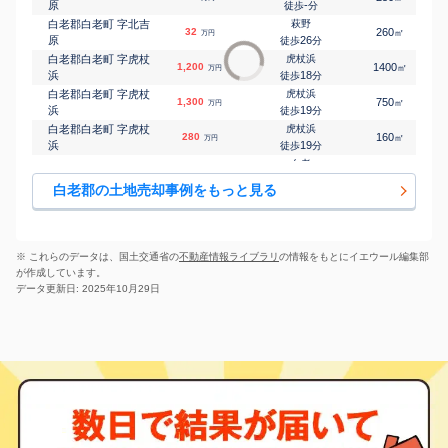
原
-
徒歩
分
白老郡白老町 字北吉
萩野
32
260
㎡
万円
原
26
徒歩
分
白老郡白老町 字虎杖
虎杖浜
1,200
1400
㎡
万円
浜
18
徒歩
分
白老郡白老町 字虎杖
虎杖浜
1,300
750
㎡
万円
浜
19
徒歩
分
白老郡白老町 字虎杖
虎杖浜
280
160
㎡
万円
浜
19
徒歩
分
白老
白老郡白老町 緑丘
150
300
㎡
万円
13
徒歩
分
白老郡の土地売却事例をもっと見る
※ これらのデータは、国土交通省の
不動産情報ライブラリ
の情報をもとにイエウール編集部
が作成しています。
データ更新日: 2025年10月29日