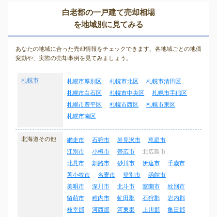
白老郡の一戸建て売却相場
を地域別に見てみる
あなたの地域に合った売却情報をチェックできます。各地域ごとの地価
変動や、実際の売却事例を見てみましょう。
札幌市
札幌市厚別区
札幌市北区
札幌市清田区
札幌市白石区
札幌市中央区
札幌市手稲区
札幌市豊平区
札幌市西区
札幌市東区
札幌市南区
北海道その他
網走市
石狩市
岩見沢市
恵庭市
江別市
小樽市
帯広市
北広島市
北見市
釧路市
砂川市
伊達市
千歳市
苫小牧市
名寄市
登別市
函館市
美唄市
深川市
北斗市
室蘭市
紋別市
留萌市
稚内市
虻田郡
石狩郡
岩内郡
枝幸郡
河西郡
河東郡
上川郡
亀田郡