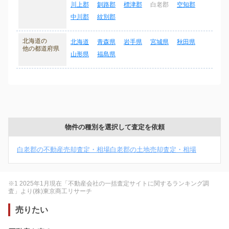
川上郡
釧路郡
標津郡
白老郡
空知郡
中川郡
紋別郡
北海道の
北海道
青森県
岩手県
宮城県
秋田県
他の都道府県
山形県
福島県
物件の種別を選択して査定を依頼
白老郡の不動産売却査定・相場
白老郡の土地売却査定・相場
※1 2025年1月現在「不動産会社の一括査定サイトに関するランキング調
査」より(株)東京商工リサーチ
売りたい