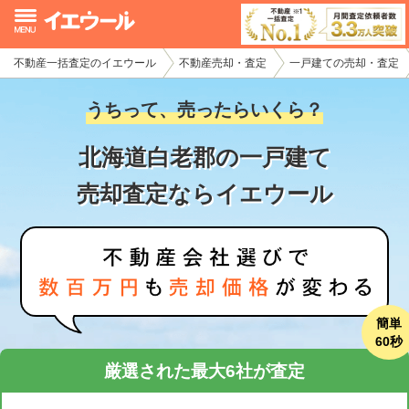
不動産一括査定のイエウール
不動産売却・査定
一戸建ての売却・査定
イエウール加盟希望の不動産会社様
うちって、売ったらいくら？
初めての方へ
北海道白老郡の一戸建て
不動産売却の流れ
売却査定ならイエウール
不動産の売却・一括査定
家査定シミュレーター
お問い合わせ
簡単
60秒
厳選された最大6社が査定