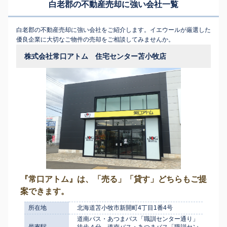
白老郡の不動産売却に強い会社一覧
白老郡の不動産売却に強い会社をご紹介します。イエウールが厳選した
優良企業に大切なご物件の売却をご相談してみませんか。
株式会社常口アトム 住宅センター苫小牧店
『常口アトム』は、「売る」「貸す」どちらもご提
案できます。
所在地
北海道苫小牧市新開町4丁目1番4号
道南バス・あつまバス「職訓センター通り」
最寄駅
徒歩４分 道南バス・あつまバス「職訓セン