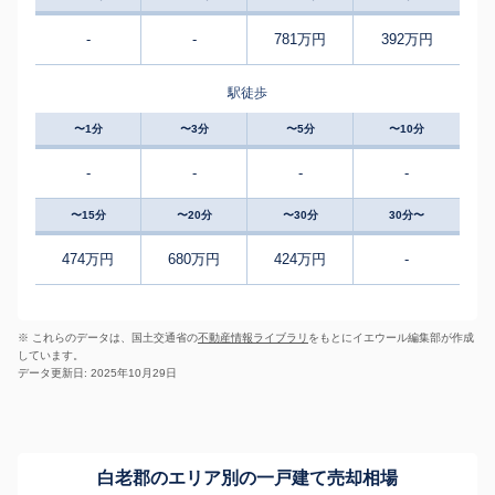
-
-
781万円
392万円
駅徒歩
〜1分
〜3分
〜5分
〜10分
-
-
-
-
〜15分
〜20分
〜30分
30分〜
474万円
680万円
424万円
-
※ これらのデータは、国土交通省の
不動産情報ライブラリ
をもとにイエウール編集部が作成
しています。
データ更新日: 2025年10月29日
白老郡のエリア別の一戸建て売却相場