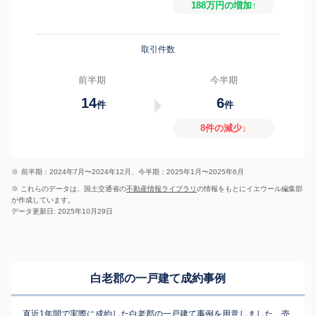
188万円の増加↑
取引件数
前半期
今半期
14
6
件
件
8件の減少↓
※
前半期：2024年7月〜2024年12月、今半期：2025年1月〜2025年6月
※ これらのデータは、国土交通省の
不動産情報ライブラリ
の情報をもとにイエウール編集部
が作成しています。
データ更新日: 2025年10月29日
白老郡の一戸建て成約事例
直近1年間で実際に成約した白老郡の一戸建て事例を用意しました。売