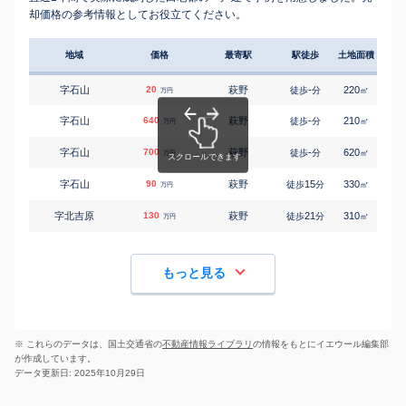
却価格の参考情報としてお役立てください。
地域
価格
最寄駅
駅徒歩
土地面積
延床
字石山
20
萩野
-
220
60
徒歩
分
㎡
万円
字石山
640
萩野
-
210
75
徒歩
分
㎡
万円
字石山
700
萩野
-
620
75
徒歩
分
㎡
万円
字石山
90
萩野
15
330
85
徒歩
分
㎡
万円
字北吉原
130
萩野
21
310
105
徒歩
分
㎡
万円
もっと見る
※ これらのデータは、国土交通省の
不動産情報ライブラリ
の情報をもとにイエウール編集部
が作成しています。
データ更新日: 2025年10月29日