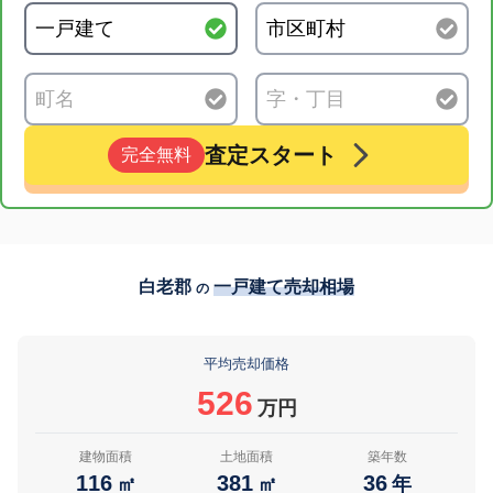
査定スタート
完全無料
白老郡
一戸建て売却相場
の
平均売却価格
526
万円
建物面積
土地面積
築年数
116
381
36
㎡
㎡
年