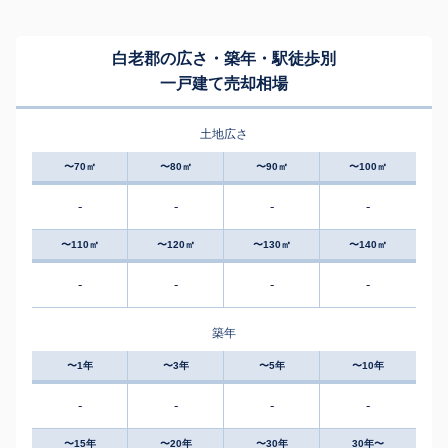
白老郡の広さ・築年・駅徒歩別
一戸建て売却相場
土地広さ
〜70㎡
〜80㎡
〜90㎡
〜100㎡
-
-
-
-
〜110㎡
〜120㎡
〜130㎡
〜140㎡
-
-
-
-
築年
〜1年
〜3年
〜5年
〜10年
-
-
-
-
〜15年
〜20年
〜30年
30年〜