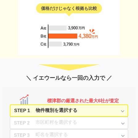
価格だけじゃなく根拠も比較
＼ イエウールなら一回の入力で ／
標津郡の厳選された最大6社が査定
STEP 1
STEP 2
STEP 3