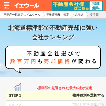
標津郡
不動産一括査定のイエウール
不動産売却・査定
北海道
イエウール加盟希望の不動産会社様
北海道標津郡で不動産売却に強い
初めての方へ
会社ランキング
不動産売却の流れ
不動産の売却・一括査定
家査定シミュレーター
お問い合わせ
標津郡の厳選された最大6社が査定
STEP 1
STEP 2