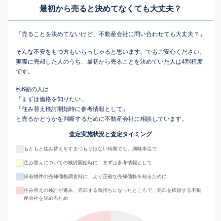
最初から売ると決めてなくても
大丈夫？
「売ることを決めてないけど、不動産会社に問い合わせても大丈夫？」
そんな不安をもつ方もいらっしゃると思います。でもご安心ください。
実際に売却した人のうち、最初から売ることを決めていた人は4割程度
です。
約6割の人は
「まずは価格を知りたい」
「住み替え検討開始時に参考情報として」
と売るかどうかを判断するために不動産会社に相談しています。
査定実施状況と査定タイミング
もともと住み替えをするつもりはない時期でも、興味本位で
住み替えについての検討開始時に、まずは参考情報として
保有物件の売却価格調査時に、より正確な売却価格を知るために
住み替えの検討が進み、売却する気持ちになったところで、売却を依頼する不動
産会社を決めるため