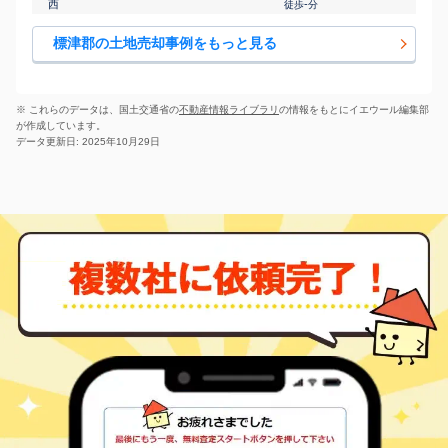
西
-
徒歩
分
標津郡の土地売却事例をもっと見る
※ これらのデータは、国土交通省の
不動産情報ライブラリ
の情報をもとにイエウール編集部
が作成しています。
データ更新日: 2025年10月29日