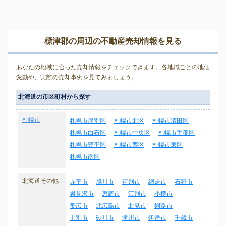
標津郡の周辺の不動産売却情報を見る
あなたの地域に合った売却情報をチェックできます。各地域ごとの地価
変動や、実際の売却事例を見てみましょう。
北海道の市区町村から探す
札幌市
札幌市厚別区
札幌市北区
札幌市清田区
札幌市白石区
札幌市中央区
札幌市手稲区
札幌市豊平区
札幌市西区
札幌市東区
札幌市南区
北海道その他
赤平市
旭川市
芦別市
網走市
石狩市
岩見沢市
恵庭市
江別市
小樽市
帯広市
北広島市
北見市
釧路市
士別市
砂川市
滝川市
伊達市
千歳市