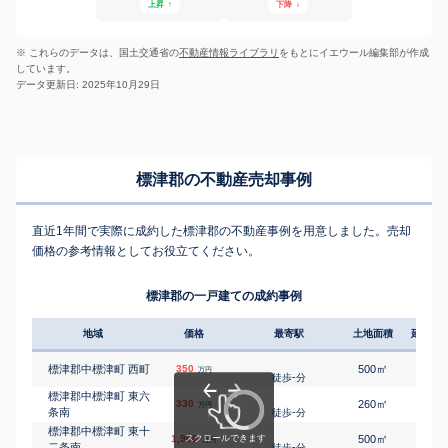
上昇
↑
下降
↓
※ これらのデータは、国土交通省の
不動産情報ライブラリ
をもとにイエウール編集部が作成
しています。
データ更新日: 2025年10月29日
標津郡の不動産売却事例
直近1年間で実際に成約した標津郡の不動産事例を用意しました。売却
価格の参考情報としてお役立てください。
標津郡の一戸建ての成約事例
地域
価格
最寄駅
土地面積
延床面
㎡
㎡
標津郡中標津町 西町
350
500
115
万円
-
徒歩
分
標津郡中標津町 東六
㎡
㎡
330
260
110
万円
条南
-
徒歩
分
標津郡中標津町 東十
㎡
㎡
1,900
500
115
万円
二条南
-
徒歩
分