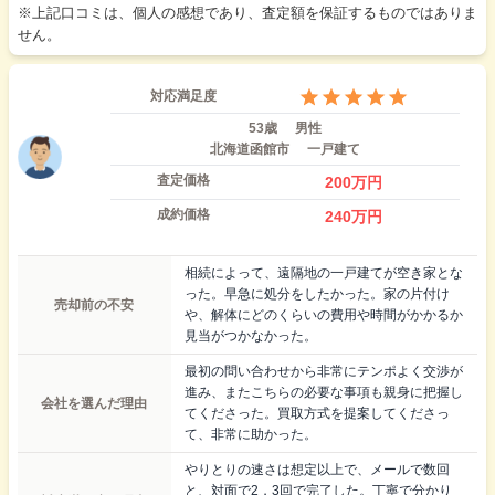
※上記口コミは、個人の感想であり、査定額を保証するものではありま
せん。
対応満足度
53歳
男性
北海道函館市
一戸建て
査定価格
200
万円
成約価格
240
万円
相続によって、遠隔地の一戸建てが空き家とな
った。早急に処分をしたかった。家の片付け
売却前の不安
や、解体にどのくらいの費用や時間がかかるか
見当がつかなかった。
最初の問い合わせから非常にテンポよく交渉が
進み、またこちらの必要な事項も親身に把握し
会社を選んだ理由
てくださった。買取方式を提案してくださっ
て、非常に助かった。
やりとりの速さは想定以上で、メールで数回
と、対面で2，3回で完了した。丁寧で分かり