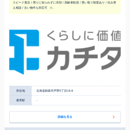
スピード査定 / 周りに知られずに売却 / 高齢者歓迎 / 買い取り制度あり / 住み替
え相談 / 古い物件も対応可
他...
所在地
北海道釧路市芦野5丁目16-9
最寄駅
-
詳細を見る