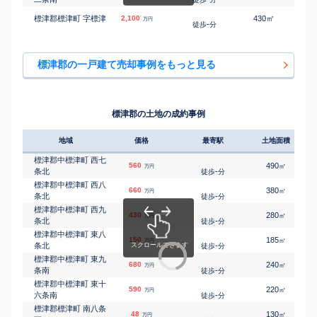
㎡
㎡
標津郡標津町 字標津
2,100
430
120
万円
-
徒歩
分
標津郡の一戸建て売却事例をもっと見る
標津郡の土地の成約事例
地域
価格
最寄駅
土地面積
標津郡中標津町 西七
560
490
㎡
万円
条北
-
徒歩
分
標津郡中標津町 西八
660
380
㎡
万円
条北
-
徒歩
分
標津郡中標津町 西九
430
280
㎡
万円
条北
-
徒歩
分
標津郡中標津町 東八
150
185
㎡
万円
条北
-
徒歩
分
標津郡中標津町 東九
680
240
㎡
万円
条南
-
徒歩
分
標津郡中標津町 東十
590
220
㎡
万円
六条南
-
徒歩
分
標津郡標津町 南八条
48
130
㎡
万円