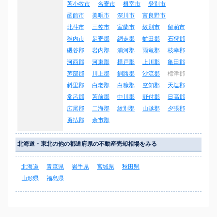
苫小牧市
名寄市
根室市
登別市
函館市
美唄市
深川市
富良野市
北斗市
三笠市
室蘭市
紋別市
留萌市
稚内市
足寄郡
網走郡
虻田郡
石狩郡
磯谷郡
岩内郡
浦河郡
雨竜郡
枝幸郡
河西郡
河東郡
樺戸郡
上川郡
亀田郡
茅部郡
川上郡
釧路郡
沙流郡
標津郡
斜里郡
白老郡
白糠郡
空知郡
天塩郡
常呂郡
苫前郡
中川郡
野付郡
日高郡
広尾郡
二海郡
紋別郡
山越郡
夕張郡
勇払郡
余市郡
北海道・東北の他の都道府県の不動産売却相場をみる
北海道
青森県
岩手県
宮城県
秋田県
山形県
福島県