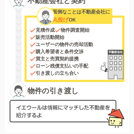
不動産会社と契約
面倒なことは不動産会社に
丸投げ
OK
見積作成
物件調査開始
販売活動開始
ユーザーの物件の売却活動
購入希望者と条件交渉
買主と売買契約提携
ローン残債支払いの手配
引き渡しの立ち合い
物件の引き渡し