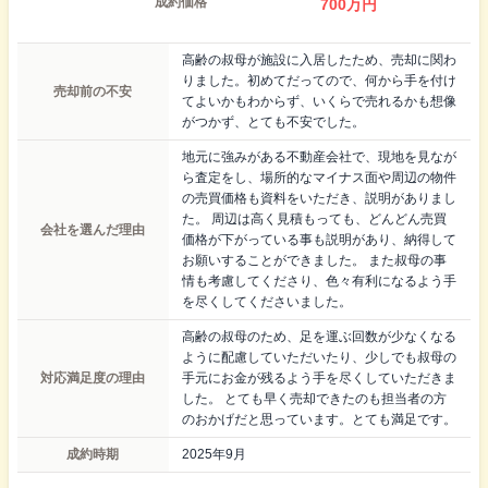
成約価格
700
万円
高齢の叔母が施設に入居したため、売却に関わ
りました。初めてだってので、何から手を付け
売却前の不安
てよいかもわからず、いくらで売れるかも想像
がつかず、とても不安でした。
地元に強みがある不動産会社で、現地を見なが
ら査定をし、場所的なマイナス面や周辺の物件
の売買価格も資料をいただき、説明がありまし
た。 周辺は高く見積もっても、どんどん売買
会社を選んだ理由
価格が下がっている事も説明があり、納得して
お願いすることができました。 また叔母の事
情も考慮してくださり、色々有利になるよう手
を尽くしてくださいました。
高齢の叔母のため、足を運ぶ回数が少なくなる
ように配慮していただいたり、少しでも叔母の
対応満足度の理由
手元にお金が残るよう手を尽くしていただきま
した。 とても早く売却できたのも担当者の方
のおかげだと思っています。とても満足です。
成約時期
2025年9月