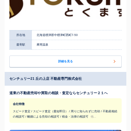
所在地
北海道標津郡中標津町西町7-50
最寄駅
摩周温泉
詳細を見る
センチュリー21 丘の上店 不動産専門株式会社
道東の不動産売却や買取の相談・査定ならセンチュリー２１へ
会社特徴
スピード査定 / スピード査定（最短即日） / 周りに知られずに売却 / 不動産相続
の相談可 / 離婚による売却の相談可 / 税金・法律の相談可
他...