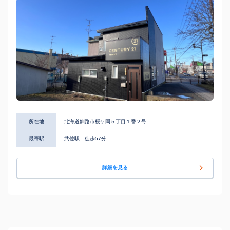
所在地
北海道釧路市桜ケ岡５丁目１番２号
最寄駅
武佐駅 徒歩57分
詳細を見る