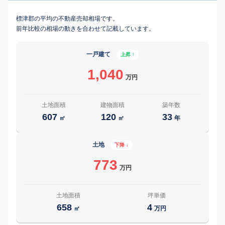
標津郡の平均の不動産売却相場です。
前年比較の相場の動きを合わせて記載しています。
一戸建て
上昇 ↑
1,040
万円
土地面積
建物面積
築年数
607
120
33
㎡
㎡
年
土地
下降 ↓
773
万円
土地面積
坪単価
658
4
㎡
万円