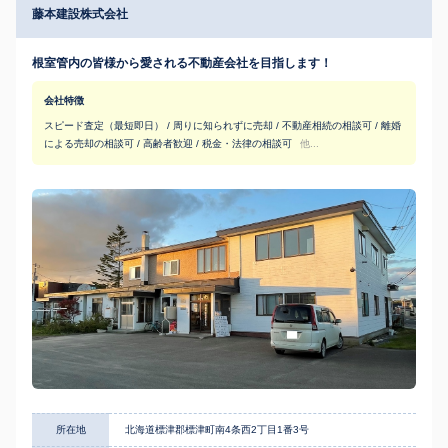
藤本建設株式会社
根室管内の皆様から愛される不動産会社を目指します！
会社特徴
スピード査定（最短即日） / 周りに知られずに売却 / 不動産相続の相談可 / 離婚
による売却の相談可 / 高齢者歓迎 / 税金・法律の相談可
他...
所在地
北海道標津郡標津町南4条西2丁目1番3号