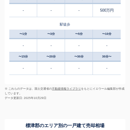
-
-
-
500万円
駅徒歩
〜1分
〜3分
〜5分
〜10分
-
-
-
-
〜15分
〜20分
〜30分
30分〜
-
-
-
-
※ これらのデータは、国土交通省の
不動産情報ライブラリ
をもとにイエウール編集部が作成
しています。
データ更新日: 2025年10月29日
標津郡のエリア別の一戸建て売却相場