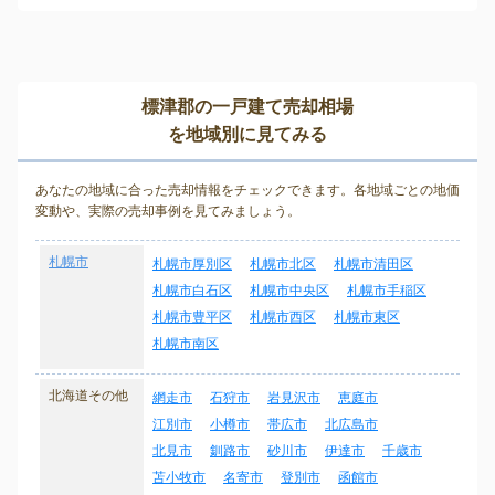
標津郡の一戸建て売却相場
を地域別に見てみる
あなたの地域に合った売却情報をチェックできます。各地域ごとの地価
変動や、実際の売却事例を見てみましょう。
札幌市
札幌市厚別区
札幌市北区
札幌市清田区
札幌市白石区
札幌市中央区
札幌市手稲区
札幌市豊平区
札幌市西区
札幌市東区
札幌市南区
北海道その他
網走市
石狩市
岩見沢市
恵庭市
江別市
小樽市
帯広市
北広島市
北見市
釧路市
砂川市
伊達市
千歳市
苫小牧市
名寄市
登別市
函館市