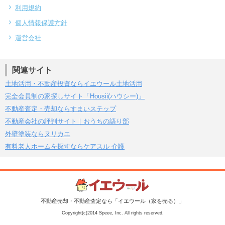
利用規約
個人情報保護方針
運営会社
関連サイト
土地活用・不動産投資ならイエウール土地活用
完全会員制の家探しサイト「Housii(ハウシー)」
不動産査定・売却ならすまいステップ
不動産会社の評判サイト｜おうちの語り部
外壁塗装ならヌリカエ
有料老人ホームを探すならケアスル 介護
不動産売却・不動産査定なら「イエウール（家を売る）」
Copyright(c)2014 Speee, Inc. All rights reserved.