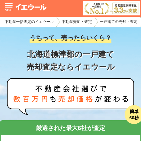
不動産一括査定のイエウール
不動産売却・査定
一戸建ての売却・査定
イエウール加盟希望の不動産会社様
うちって、売ったらいくら？
初めての方へ
北海道標津郡の一戸建て
不動産売却の流れ
売却査定ならイエウール
不動産の売却・一括査定
家査定シミュレーター
お問い合わせ
簡単
60秒
厳選された最大6社が査定