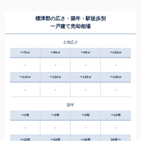
標津郡の広さ・築年・駅徒歩別
一戸建て売却相場
土地広さ
〜70㎡
〜80㎡
〜90㎡
〜100㎡
-
-
-
-
〜110㎡
〜120㎡
〜130㎡
〜140㎡
-
-
-
-
築年
〜1年
〜3年
〜5年
〜10年
-
-
-
-
〜15年
〜20年
〜30年
30年〜