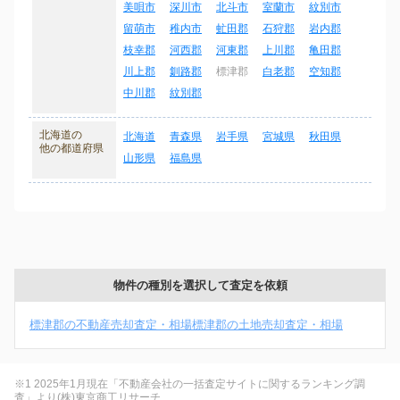
美唄市
深川市
北斗市
室蘭市
紋別市
留萌市
稚内市
虻田郡
石狩郡
岩内郡
枝幸郡
河西郡
河東郡
上川郡
亀田郡
川上郡
釧路郡
標津郡
白老郡
空知郡
中川郡
紋別郡
北海道の
北海道
青森県
岩手県
宮城県
秋田県
他の都道府県
山形県
福島県
物件の種別を選択して査定を依頼
標津郡の不動産売却査定・相場
標津郡の土地売却査定・相場
※1 2025年1月現在「不動産会社の一括査定サイトに関するランキング調
査」より(株)東京商工リサーチ