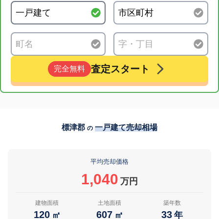
査定スタート
完全無料
標津郡
一戸建て売却相場
の
平均売却価格
1,040
万円
建物面積
土地面積
築年数
120
607
33
㎡
㎡
年