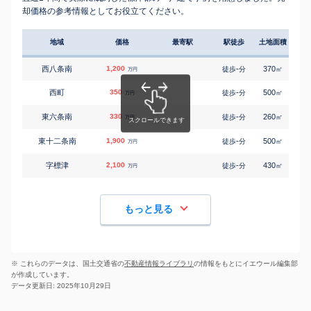
却価格の参考情報としてお役立てください。
地域
価格
最寄駅
駅徒歩
土地面積
延床
西八条南
1,200
-
370
85
徒歩
分
㎡
万円
西町
350
-
500
115
徒歩
分
㎡
万円
東六条南
330
-
260
110
徒歩
分
㎡
万円
東十二条南
1,900
-
500
115
徒歩
分
㎡
万円
字標津
2,100
-
430
120
徒歩
分
㎡
万円
もっと見る
※ これらのデータは、国土交通省の
不動産情報ライブラリ
の情報をもとにイエウール編集部
が作成しています。
データ更新日: 2025年10月29日