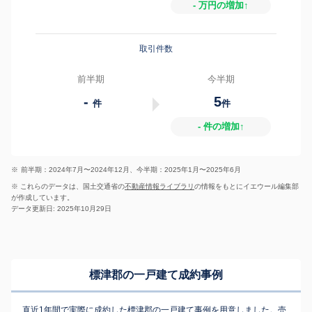
- 万円の増加↑
取引件数
前半期
今半期
-
5
件
件
- 件の増加↑
※
前半期：2024年7月〜2024年12月、今半期：2025年1月〜2025年6月
※ これらのデータは、国土交通省の
不動産情報ライブラリ
の情報をもとにイエウール編集部
が作成しています。
データ更新日: 2025年10月29日
標津郡の一戸建て成約事例
直近1年間で実際に成約した標津郡の一戸建て事例を用意しました。売