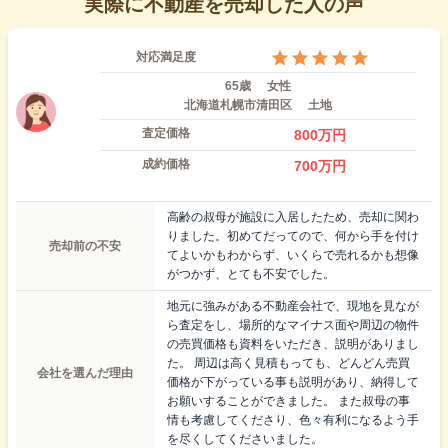
実際に不動産を売却した人の声
対応満足度
65歳
女性
北海道札幌市清田区
土地
査定価格
800
万円
成約価格
700
万円
高齢の叔母が施設に入居したため、売却に関わ
りました。初めてだってので、何から手を付け
売却前の不安
てよいかもわからず、いくらで売れるかも想像
がつかず、とても不安でした。
地元に強みがある不動産会社で、現地を見なが
ら査定をし、場所的なマイナス面や周辺の物件
の売買価格も資料をいただき、説明がありまし
た。 周辺は高く見積もっても、どんどん売買
会社を選んだ理由
価格が下がっている事も説明があり、納得して
お願いすることができました。 また叔母の事
情も考慮してくださり、色々有利になるよう手
を尽くしてくださいました。