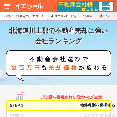
川上郡
不動産一括査定のイエウール
不動産売却・査定
北海道
イエウール加盟希望の不動産会社様
北海道川上郡で不動産売却に強い
初めての方へ
会社ランキング
不動産売却の流れ
不動産の売却・一括査定
家査定シミュレーター
お問い合わせ
川上郡の厳選された最大6社が査定
STEP 1
STEP 2