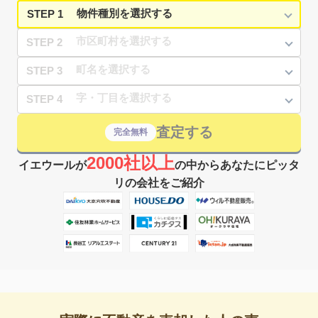
STEP 1
STEP 2
STEP 3
STEP 4
査定する
完全無料
2000社以上
イエウールが
の中からあなたにピッタ
リの会社をご紹介