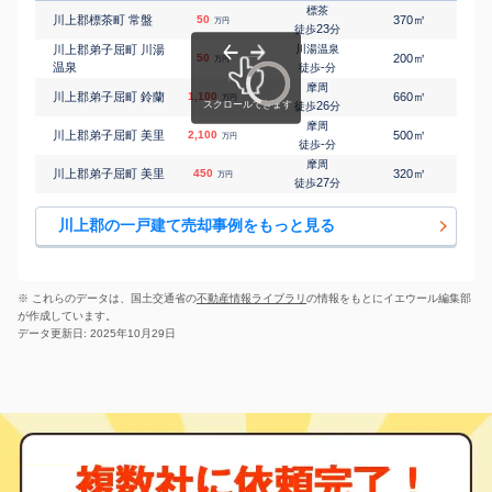
標茶
㎡
㎡
川上郡標茶町 常盤
50
370
95
万円
23
徒歩
分
川上郡弟子屈町 川湯
川湯温泉
㎡
㎡
50
200
-
万円
温泉
-
徒歩
分
摩周
㎡
㎡
川上郡弟子屈町 鈴蘭
1,100
660
100
万円
26
徒歩
分
摩周
㎡
㎡
川上郡弟子屈町 美里
2,100
500
155
万円
-
徒歩
分
摩周
㎡
㎡
川上郡弟子屈町 美里
450
320
145
万円
27
徒歩
分
川上郡の一戸建て売却事例をもっと見る
※ これらのデータは、国土交通省の
不動産情報ライブラリ
の情報をもとにイエウール編集部
が作成しています。
データ更新日: 2025年10月29日