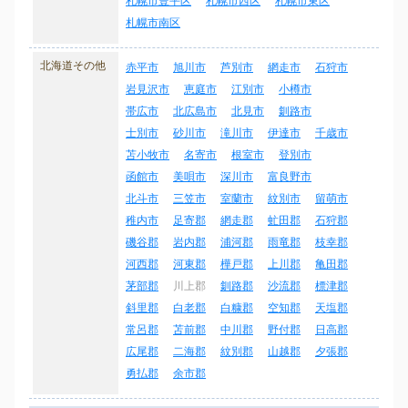
札幌市豊平区
札幌市西区
札幌市東区
札幌市南区
北海道その他
赤平市
旭川市
芦別市
網走市
石狩市
岩見沢市
恵庭市
江別市
小樽市
帯広市
北広島市
北見市
釧路市
士別市
砂川市
滝川市
伊達市
千歳市
苫小牧市
名寄市
根室市
登別市
函館市
美唄市
深川市
富良野市
北斗市
三笠市
室蘭市
紋別市
留萌市
稚内市
足寄郡
網走郡
虻田郡
石狩郡
磯谷郡
岩内郡
浦河郡
雨竜郡
枝幸郡
河西郡
河東郡
樺戸郡
上川郡
亀田郡
茅部郡
川上郡
釧路郡
沙流郡
標津郡
斜里郡
白老郡
白糠郡
空知郡
天塩郡
常呂郡
苫前郡
中川郡
野付郡
日高郡
広尾郡
二海郡
紋別郡
山越郡
夕張郡
勇払郡
余市郡