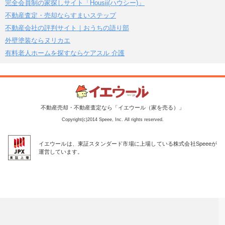
完全会員制の家探しサイト「Housii(ハウシー)」
不動産査定・売却ならすまいステップ
不動産会社の評判サイト｜おうちの語り部
外壁塗装ならヌリカエ
有料老人ホームを探すならケアスル 介護
不動産売却・不動産査定なら「イエウール（家を売る）」
Copyright(c)2014 Speee, Inc. All rights reserved.
イエウールは、東証スタンダード市場に上場している株式会社Speeeが
運営しています。