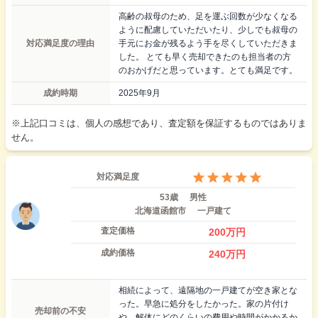
高齢の叔母のため、足を運ぶ回数が少なくなる
ように配慮していただいたり、少しでも叔母の
対応満足度の理由
手元にお金が残るよう手を尽くしていただきま
した。 とても早く売却できたのも担当者の方
のおかげだと思っています。とても満足です。
成約時期
2025年9月
※上記口コミは、個人の感想であり、査定額を保証するものではありま
せん。
対応満足度
53歳
男性
北海道函館市
一戸建て
査定価格
200
万円
成約価格
240
万円
相続によって、遠隔地の一戸建てが空き家とな
った。早急に処分をしたかった。家の片付け
売却前の不安
や、解体にどのくらいの費用や時間がかかるか