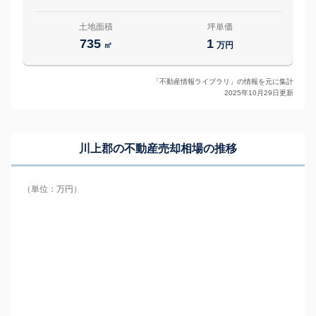
土地面積
坪単価
735
1
㎡
万円
「不動産情報ライブラリ」の情報を元に集計
2025年10月29日更新
川上郡の
不動産売却相場の推移
（単位：万円）