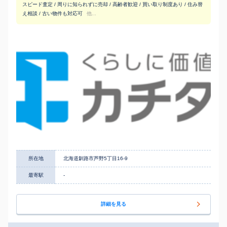
スピード査定 / 周りに知られずに売却 / 高齢者歓迎 / 買い取り制度あり / 住み替
え相談 / 古い物件も対応可
他...
所在地
北海道釧路市芦野5丁目16-9
最寄駅
-
詳細を見る