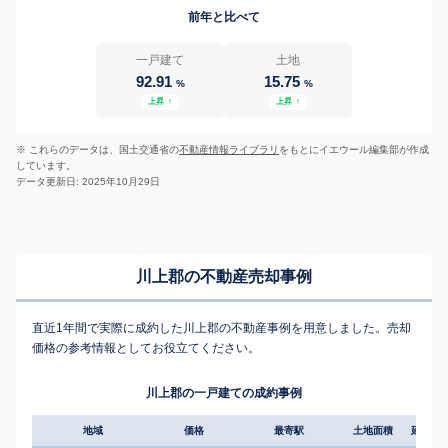
前年と比べて
一戸建て
土地
92.91
15.75
%
%
上昇
↑
上昇
↑
※ これらのデータは、国土交通省の
不動産情報ライブラリ
をもとにイエウール編集部が作成
しています。
データ更新日: 2025年10月29日
川上郡の不動産売却事例
直近1年間で実際に成約した川上郡の不動産事例を用意しました。売却
価格の参考情報としてお役立てください。
川上郡の一戸建ての成約事例
地域
価格
最寄駅
土地面積
延床面