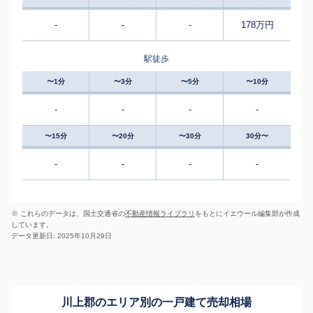
-
-
-
178万円
駅徒歩
〜1分
〜3分
〜5分
〜10分
-
-
-
-
〜15分
〜20分
〜30分
30分〜
-
-
-
-
※ これらのデータは、国土交通省の
不動産情報ライブラリ
をもとにイエウール編集部が作成
しています。
データ更新日: 2025年10月29日
川上郡のエリア別の一戸建て売却相場