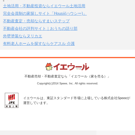
土地活用・不動産投資ならイエウール土地活用
完全会員制の家探しサイト「Housii(ハウシー)」
不動産査定・売却ならすまいステップ
不動産会社の評判サイト｜おうちの語り部
外壁塗装ならヌリカエ
有料老人ホームを探すならケアスル 介護
不動産売却・不動産査定なら「イエウール（家を売る）」
Copyright(c)2014 Speee, Inc. All rights reserved.
イエウールは、東証スタンダード市場に上場している株式会社Speeeが
運営しています。