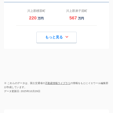
川上郡標茶町
川上郡弟子屈町
220
567
万円
万円
もっと見る
※ これらのデータは、国土交通省の
不動産情報ライブラリ
の情報をもとにイエウール編集部
が作成しています。
データ更新日: 2025年10月29日