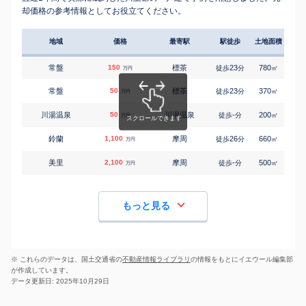
却価格の参考情報としてお役立てください。
地域
価格
最寄駅
駅徒歩
土地面積
延床
常盤
150
標茶
23
780
65
徒歩
分
㎡
万円
常盤
50
標茶
23
370
95
徒歩
分
㎡
万円
川湯温泉
50
川湯温泉
-
200
-
徒歩
分
㎡
万円
鈴蘭
1,100
摩周
26
660
100
徒歩
分
㎡
万円
美里
2,100
摩周
-
500
155
徒歩
分
㎡
万円
もっと見る
※ これらのデータは、国土交通省の
不動産情報ライブラリ
の情報をもとにイエウール編集部
が作成しています。
データ更新日: 2025年10月29日