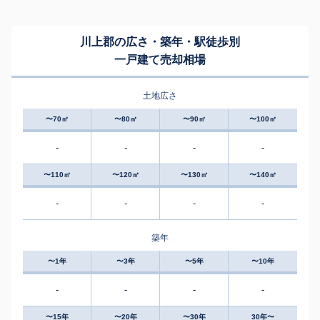
川上郡の広さ・築年・駅徒歩別
一戸建て売却相場
土地広さ
〜70㎡
〜80㎡
〜90㎡
〜100㎡
-
-
-
-
〜110㎡
〜120㎡
〜130㎡
〜140㎡
-
-
-
-
築年
〜1年
〜3年
〜5年
〜10年
-
-
-
-
〜15年
〜20年
〜30年
30年〜