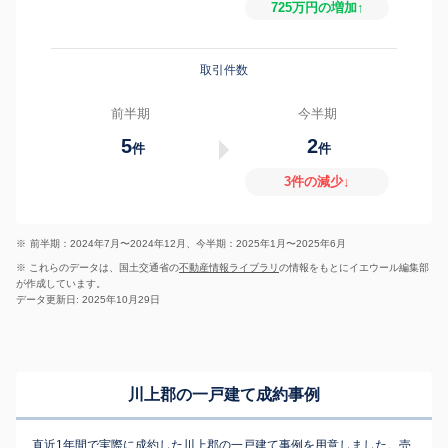
725万円の増加↑
取引件数
前半期
今半期
5
2
件
件
3件の減少↓
※
前半期：2024年7月〜2024年12月、今半期：2025年1月〜2025年6月
※ これらのデータは、国土交通省の
不動産情報ライブラリ
の情報をもとにイエウール編集部
が作成しています。
データ更新日: 2025年10月29日
川上郡の一戸建て成約事例
直近1年間で実際に成約した川上郡の一戸建て事例を用意しました。売