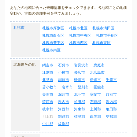
あなたの地域に合った売却情報をチェックできます。各地域ごとの地価
変動や、実際の売却事例を見てみましょう。
札幌市
札幌市厚別区
札幌市北区
札幌市清田区
札幌市白石区
札幌市中央区
札幌市手稲区
札幌市豊平区
札幌市西区
札幌市東区
札幌市南区
北海道その他
網走市
石狩市
岩見沢市
恵庭市
江別市
小樽市
帯広市
北広島市
北見市
釧路市
砂川市
伊達市
千歳市
苫小牧市
名寄市
登別市
函館市
美唄市
深川市
北斗市
室蘭市
紋別市
留萌市
稚内市
虻田郡
石狩郡
岩内郡
枝幸郡
河西郡
河東郡
上川郡
亀田郡
川上郡
釧路郡
標津郡
白老郡
空知郡
中川郡
紋別郡