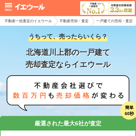
不動産一括査定のイエウール
不動産売却・査定
一戸建ての売却・査定
イエウール加盟希望の不動産会社様
うちって、売ったらいくら？
初めての方へ
北海道川上郡の一戸建て
不動産売却の流れ
売却査定ならイエウール
不動産の売却・一括査定
家査定シミュレーター
お問い合わせ
簡単
60秒
厳選された最大6社が査定