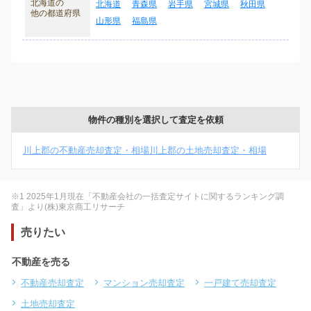
北海道の
北海道
青森県
岩手県
宮城県
秋田県
他の都道府県
山形県
福島県
物件の種別を選択して査定を依頼
川上郡の不動産売却査定・相場
川上郡の土地売却査定・相場
※1 2025年1月現在「不動産会社の一括査定サイトに関するランキング調
査」より(株)東京商工リサーチ
売りたい
不動産を売る
不動産売却査定
マンション売却査定
一戸建て売却査定
土地売却査定