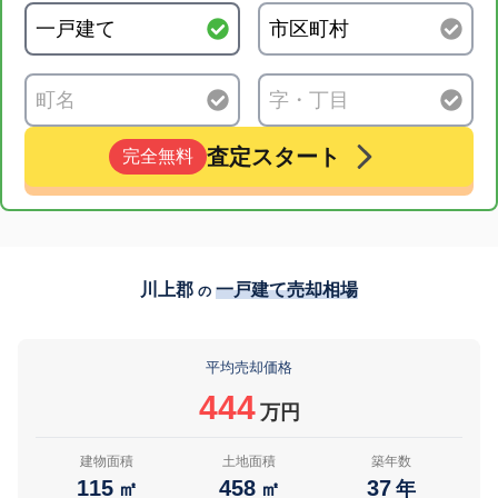
査定スタート
完全無料
川上郡
一戸建て売却相場
の
平均売却価格
444
万円
建物面積
土地面積
築年数
115
458
37
㎡
㎡
年