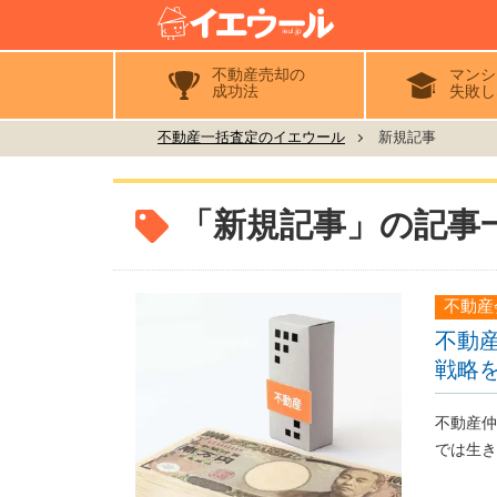
不動産売却の
マンシ
成功法
失敗し
不動産一括査定のイエウール
新規記事
「新規記事」の記事
不動産
不動
戦略
不動産仲
では生き