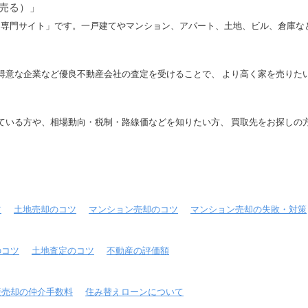
売る）」
査定専門サイト」です。一戸建てやマンション、アパート、土地、ビル、倉庫
得意な企業など優良不動産会社の査定を受けることで、 より高く家を売りた
ている方や、相場動向・税制・路線価などを知りたい方、 買取先をお探しの
ツ
土地売却のコツ
マンション売却のコツ
マンション売却の失敗・対策
のコツ
土地査定のコツ
不動産の評価額
産売却の仲介手数料
住み替えローンについて