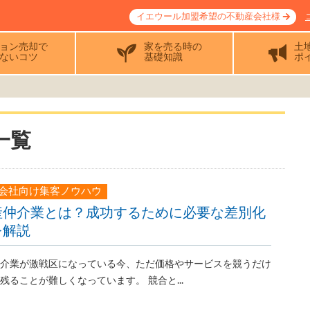
イエウール加盟希望の不動産会社様
ョン売却で
家を売る時の
土
ないコツ
基礎知識
ポ
一覧
会社向け集客ノウハウ
産仲介業とは？成功するために必要な差別化
を解説
介業が激戦区になっている今、ただ価格やサービスを競うだけ
残ることが難しくなっています。 競合と...