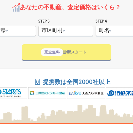
あなたの不動産、査定価格はいくら？
STEP 3
STEP 4
府県
市区町村
町名
完全無料
診断スタート
提携数は全国2000社以上