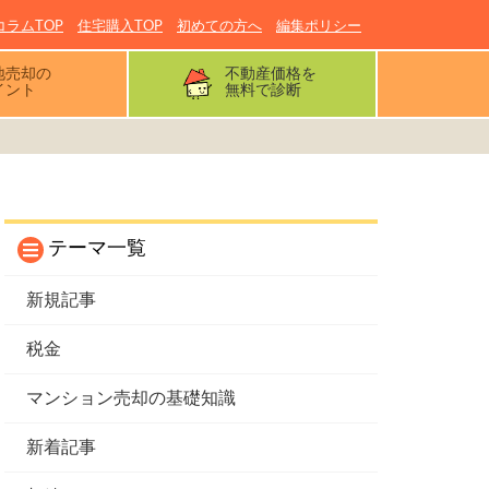
コラムTOP
住宅購入TOP
初めての方へ
編集ポリシー
地売却の
不動産価格を
イント
無料で診断
テーマ一覧
新規記事
税金
マンション売却の基礎知識
新着記事