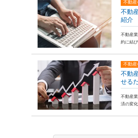
不動産
不動
紹介
不動産業
約に結び
不動産
不動
せる
不動産業
済の変化