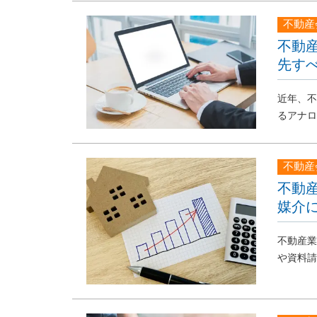
不動産
不動産
先す
近年、不
るアナロ
不動産
不動
媒介
不動産業
や資料請