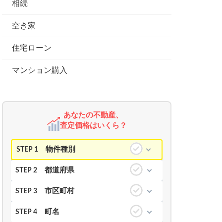
相続
空き家
住宅ローン
マンション購入
あなたの不動産、
査定価格はいくら？
物件種別
STEP 1
都道府県
STEP 2
市区町村
STEP 3
町名
STEP 4