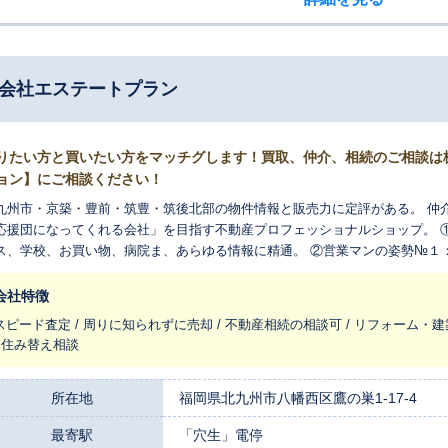
式会社エステートプラン
りたい方と買いたい方をマッチグします！買取、仲介、相続のご相談は
ョン】にご相談ください！
九州市・京築・豊前・筑豊・筑後北部の物件情報と販売力に定評がある。 仲
応援団になってくれる会社」を目指す不動産プロフェッショナルショップ。 
ス、学校、お買い物、病院ま、あらゆる情報に精通。 ②営業マンの姿勢№１
営業はしない」 ③フェイスtoフェイス：家庭で一番高価な売り物がマイホー
す
会社特徴
スピード査定 / 周りに知られずに売却 / 不動産相続の相談可 / リフォーム・建
/ 住み替え相談
所在地
福岡県北九州市八幡西区鷹の巣1-17-4
最寄駅
「穴生」電停