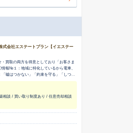
株式会社エステートプラン【イエステー
介・買取の両方を得意としており「お客さま
①情報№１：地域に特化しているから電車、
：「嘘はつかない」「約束を守る」「しつこ
ム。お会いしながら、スピードをもって進め
築相談 / 買い取り制度あり / 任意売却相談