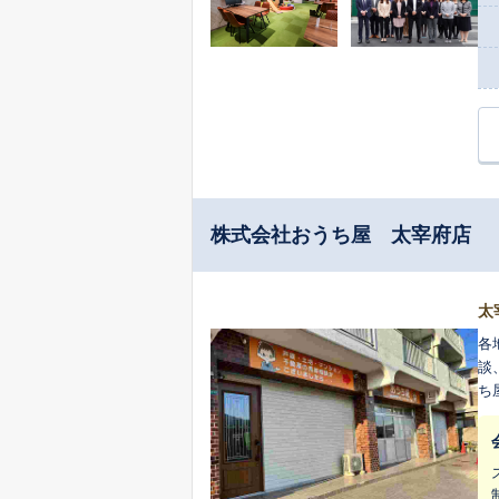
株式会社おうち屋 太宰府店
太
各
談
ち