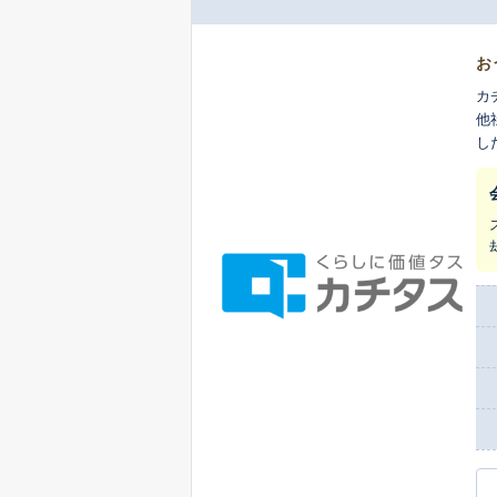
お
カ
他
し
ま