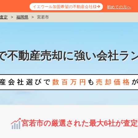
イエウール加盟希望の不動産会社様
初めての方へ
査定
>
福岡県
>
宮若市
で不動産売却に強い会社ラ
宮若市の厳選された最大6社が査定