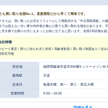
うち買い取り全国No.1。直接買取だから早くて簡単です。
チタスは、買い取ったお宅をリフォームして再販売する「中古買取再販」の
社では扱えない古い家や内外装が傷んだ家でも買い取れる場合があります。
た空き家でお困りの方にもきっとお役に立てると思います。全国130店舗を
れ変わらせ、長く住みつなぐお手伝いをさせてください。
会社特徴
スピード査定 / 周りに知られずに売却 / 高齢者歓迎 / 買い取り制度あり / 住み
却対応可能
所在地
福岡県飯塚市楽市494番9 シャーメゾンＭＡ
最寄駅
天道
定休日
毎週水曜、第一・第三・第五火曜
営業時間
9:00～18:00
詳細を見る