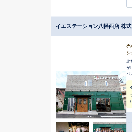
イエステーション八幡西店 株
売
シ
北
が
バ
い
ま