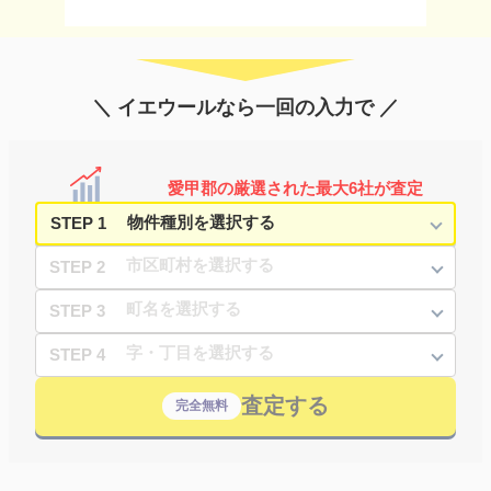
＼ イエウールなら一回の入力で ／
愛甲郡の厳選された最大6社が査定
STEP 1
STEP 2
STEP 3
STEP 4
査定する
完全無料