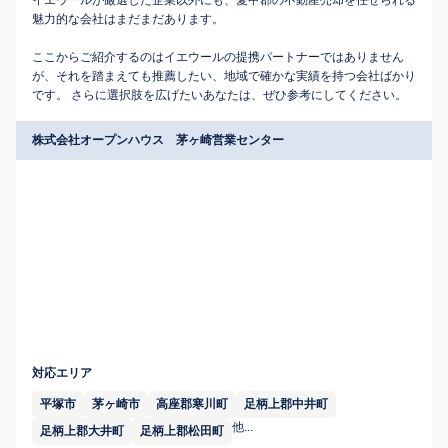
イエウールが厳選した企業以外にも、愛甲郡の不動産売却を任せられる
魅力的な会社はまだまだあります。
ここからご紹介するのはイエウールの提携パートナーではありません
が、それを踏まえても推薦したい、地域で確かな実績を持つ会社ばかり
です。 さらに選択肢を広げたいあなたは、ぜひ参考にしてください。
株式会社オープンハウス 茅ヶ崎営業センター
対応エリア
平塚市
茅ヶ崎市
高座郡寒川町
足柄上郡中井町
他...
足柄上郡大井町
足柄上郡松田町