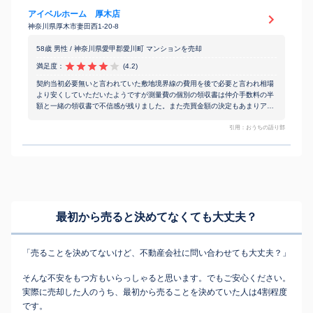
アイベルホーム 厚木店
神奈川県厚木市妻田西1-20-8
58歳 男性 / 神奈川県愛甲郡愛川町 マンションを売却
満足度：
(4.2)
契約当初必要無いと言われていた敷地境界線の費用を後で必要と言われ相場
より安くしていただいたようですが測量費の個別の領収書は仲介手数料の半
額と一緒の領収書で不信感が残りました。また売買金額の決定もあまりアド
バイスはもらえず私の考えを尊重してもらえてるのでしょうがプロとしての
アドバイスが欲しかったです。
引用：おうちの語り部
最初から売ると決めてなくても
大丈夫？
「売ることを決めてないけど、不動産会社に問い合わせても大丈夫？」
そんな不安をもつ方もいらっしゃると思います。でもご安心ください。
実際に売却した人のうち、最初から売ることを決めていた人は4割程度
です。