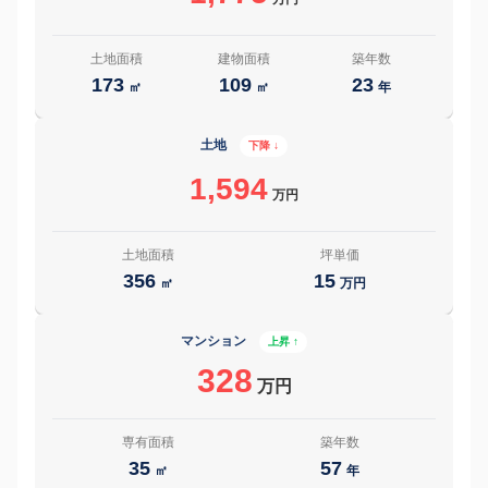
土地面積
建物面積
築年数
173
109
23
㎡
㎡
年
土地
下降 ↓
1,594
万円
土地面積
坪単価
356
15
㎡
万円
マンション
上昇 ↑
328
万円
専有面積
築年数
35
57
㎡
年