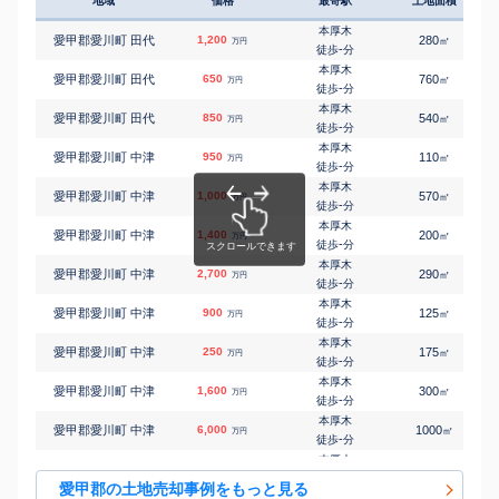
地域
価格
最寄駅
土地面積
本厚木
㎡
㎡
愛甲郡愛川町 中津
2,000
110
95
万円
-
徒歩
分
本厚木
愛甲郡愛川町 田代
1,200
280
㎡
万円
本厚木
-
徒歩
分
㎡
㎡
愛甲郡愛川町 半原
950
115
95
万円
-
徒歩
分
本厚木
愛甲郡愛川町 田代
650
760
㎡
万円
本厚木
-
徒歩
分
㎡
㎡
愛甲郡愛川町 半原
150
125
65
万円
-
徒歩
分
本厚木
愛甲郡愛川町 田代
850
540
㎡
万円
本厚木
-
徒歩
分
㎡
㎡
愛甲郡愛川町 半原
1,200
300
90
万円
-
徒歩
分
本厚木
愛甲郡愛川町 中津
950
110
㎡
万円
本厚木
-
徒歩
分
㎡
㎡
愛甲郡愛川町 半原
430
105
65
万円
-
徒歩
分
本厚木
愛甲郡愛川町 中津
1,000
570
㎡
万円
本厚木
-
徒歩
分
㎡
㎡
愛甲郡愛川町 半原
2,000
300
80
万円
-
徒歩
分
本厚木
愛甲郡愛川町 中津
1,400
200
㎡
万円
-
徒歩
分
本厚木
愛甲郡愛川町 中津
2,700
290
㎡
万円
-
徒歩
分
本厚木
愛甲郡愛川町 中津
900
125
㎡
万円
-
徒歩
分
本厚木
愛甲郡愛川町 中津
250
175
㎡
万円
-
徒歩
分
本厚木
愛甲郡愛川町 中津
1,600
300
㎡
万円
-
徒歩
分
本厚木
愛甲郡愛川町 中津
6,000
1000
㎡
万円
-
徒歩
分
本厚木
愛甲郡愛川町 中津
2,000
470
㎡
万円
-
徒歩
分
愛甲郡の土地売却事例をもっと見る
本厚木