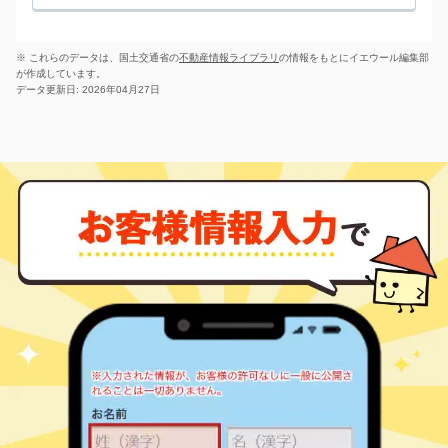
愛甲郡愛川町 中津
2,000
290
㎡
万円
-
徒歩
分
本厚木
愛甲郡愛川町 中津
1,600
380
㎡
万円
-
徒歩
分
※ これらのデータは、国土交通省の
不動産情報ライブラリ
の情報をもとにイエウール編集部
本厚木
が作成しています。
愛甲郡愛川町 中津
1,800
370
㎡
万円
-
徒歩
分
データ更新日: 2026年04月27日
本厚木
愛甲郡愛川町 中津
1,600
220
㎡
万円
-
徒歩
分
本厚木
愛甲郡愛川町 中津
2,500
640
㎡
万円
-
徒歩
分
本厚木
愛甲郡愛川町 半原
280
90
㎡
万円
-
徒歩
分
本厚木
愛甲郡愛川町 半原
500
410
㎡
万円
-
徒歩
分
本厚木
愛甲郡愛川町 半原
150
460
㎡
万円
-
徒歩
分
本厚木
愛甲郡愛川町 半原
150
240
㎡
万円
-
徒歩
分