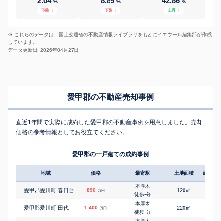
2.04
8.89
42.86
%
%
%
下降
↓
下降
↓
上昇
↑
※ これらのデータは、国土交通省の
不動産情報ライブラリ
をもとにイエウール編集部が作成
しています。
データ更新日: 2026年04月27日
愛甲郡の不動産売却事例
直近1年間で実際に成約した愛甲郡の不動産事例を用意しました。売却
価格の参考情報としてお役立てください。
愛甲郡の一戸建ての成約事例
地域
価格
最寄駅
土地面積
延床面
本厚木
㎡
㎡
愛甲郡愛川町 春日台
890
120
100
万円
-
徒歩
分
本厚木
㎡
㎡
愛甲郡愛川町 田代
1,400
220
120
万円
-
徒歩
分
本厚木