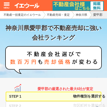
愛甲郡
不動産一括査定のイエウール
不動産売却・査定
神奈川県
イエウール加盟希望の不動産会社様
神奈川県愛甲郡で不動産売却に強い
初めての方へ
会社ランキング
不動産売却の流れ
不動産の売却・一括査定
家査定シミュレーター
お問い合わせ
愛甲郡の厳選された最大6社が査定
STEP 1
STEP 2