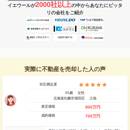
2000社以上
イエウールが
の中からあなたにピッタ
リの会社をご紹介
実際に不動産を売却した人の声
対応満足度
65歳
女性
北海道札幌市清田区
土地
査定価格
800
万円
成約価格
700
万円