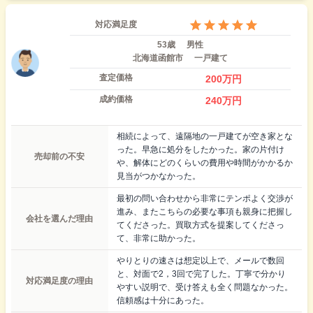
対応満足度
53歳
男性
北海道函館市
一戸建て
査定価格
200
万円
成約価格
240
万円
相続によって、遠隔地の一戸建てが空き家とな
った。早急に処分をしたかった。家の片付け
売却前の不安
や、解体にどのくらいの費用や時間がかかるか
見当がつかなかった。
最初の問い合わせから非常にテンポよく交渉が
進み、またこちらの必要な事項も親身に把握し
会社を選んだ理由
てくださった。買取方式を提案してくださっ
て、非常に助かった。
やりとりの速さは想定以上で、メールで数回
と、対面で2，3回で完了した。丁寧で分かり
対応満足度の理由
やすい説明で、受け答えも全く問題なかった。
信頼感は十分にあった。