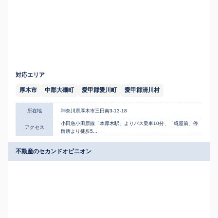
対応エリア
厚木市
中郡大磯町
愛甲郡愛川町
愛甲郡清川村
所在地
神奈川県厚木市三田南3-13-18
小田急小田原線「本厚木駅」よりバス乗車10分、「糀屋前」停
アクセス
留所より徒歩5...
不動産のセカンドオピニオン