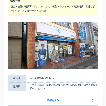
会社特徴
税金・法律の相談可 / インスペクション相談 / リフォーム・建築相談 / 賃貸サポ
ート可能 / アフターサービス可能
所在地
神奈川県逗子市逗子4-1-2
ＪＲ横須賀線「逗子」駅から徒歩3分 京浜急行線「逗子・葉山」
最寄駅
駅から徒歩1分
詳細を見る