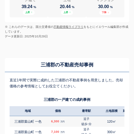
39.24
20.44
30.00
%
%
%
上昇
↑
上昇
↑
下降
↓
※ これらのデータは、国土交通省の
不動産情報ライブラリ
をもとにイエウール編集部が作成
しています。
データ更新日: 2025年10月29日
三浦郡の不動産売却事例
直近1年間で実際に成約した三浦郡の不動産事例を用意しました。売却
価格の参考情報としてお役立てください。
三浦郡の一戸建ての成約事例
地域
価格
最寄駅
土地面積
延床面
逗子
㎡
㎡
三浦郡葉山町 一色
6,300
120
85
万円
-
徒歩
分
逗子
㎡
㎡
三浦郡葉山町 一色
7,100
300
165
万円