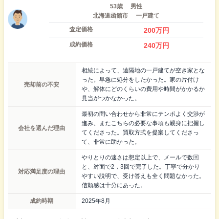
53歳
男性
北海道函館市
一戸建て
査定価格
200
万円
成約価格
240
万円
相続によって、遠隔地の一戸建てが空き家とな
った。早急に処分をしたかった。家の片付け
売却前の不安
や、解体にどのくらいの費用や時間がかかるか
見当がつかなかった。
最初の問い合わせから非常にテンポよく交渉が
進み、またこちらの必要な事項も親身に把握し
会社を選んだ理由
てくださった。買取方式を提案してくださっ
て、非常に助かった。
やりとりの速さは想定以上で、メールで数回
と、対面で2，3回で完了した。丁寧で分かり
対応満足度の理由
やすい説明で、受け答えも全く問題なかった。
信頼感は十分にあった。
成約時期
2025年8月