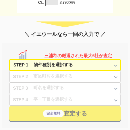
＼ イエウールなら一回の入力で ／
三浦郡の厳選された最大6社が査定
STEP 1
STEP 2
STEP 3
STEP 4
査定する
完全無料