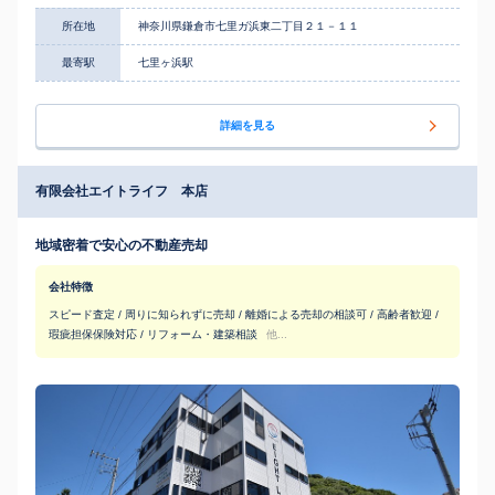
所在地
神奈川県鎌倉市七里ガ浜東二丁目２１－１１
最寄駅
七里ヶ浜駅
詳細を見る
有限会社エイトライフ 本店
地域密着で安心の不動産売却
会社特徴
スピード査定 / 周りに知られずに売却 / 離婚による売却の相談可 / 高齢者歓迎 /
瑕疵担保保険対応 / リフォーム・建築相談
他...