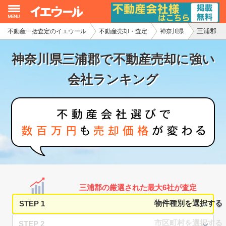
三浦郡
不動産一括査定のイエウール
不動産売却・査定
神奈川県
イエウール加盟希望の不動産会社様
神奈川県三浦郡で不動産売却に強い
初めての方へ
会社ランキング
不動産売却の流れ
不動産の売却・一括査定
家査定シミュレーター
お問い合わせ
三浦郡の厳選された最大6社が査定
STEP 1
STEP 2