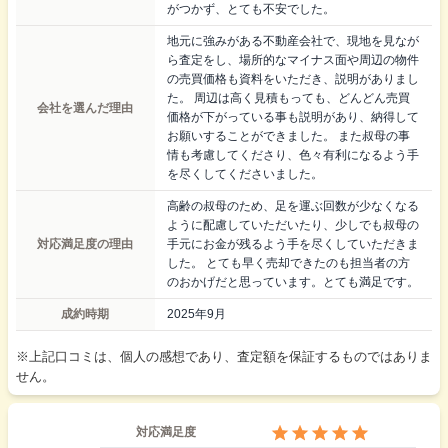
がつかず、とても不安でした。
地元に強みがある不動産会社で、現地を見なが
ら査定をし、場所的なマイナス面や周辺の物件
の売買価格も資料をいただき、説明がありまし
た。 周辺は高く見積もっても、どんどん売買
会社を選んだ理由
価格が下がっている事も説明があり、納得して
お願いすることができました。 また叔母の事
情も考慮してくださり、色々有利になるよう手
を尽くしてくださいました。
高齢の叔母のため、足を運ぶ回数が少なくなる
ように配慮していただいたり、少しでも叔母の
対応満足度の理由
手元にお金が残るよう手を尽くしていただきま
した。 とても早く売却できたのも担当者の方
のおかげだと思っています。とても満足です。
成約時期
2025年9月
※上記口コミは、個人の感想であり、査定額を保証するものではありま
せん。
対応満足度