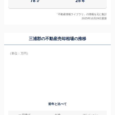
78
25
㎡
年
「不動産情報ライブラリ」の情報を元に集計
2025年10月29日更新
三浦郡の
不動産売却相場の推移
（単位：万円）
前年と比べて
一戸建て
土地
マンション