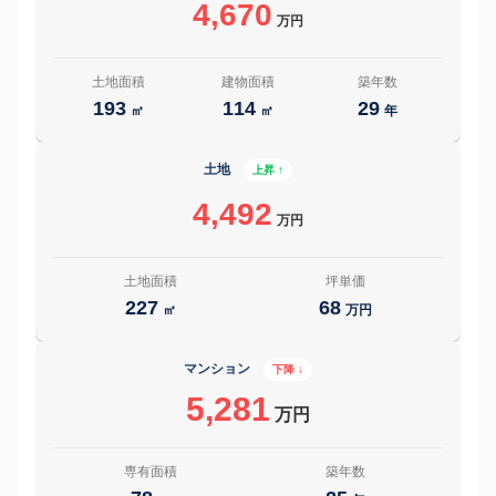
4,670
万円
土地面積
建物面積
築年数
193
114
29
㎡
㎡
年
土地
上昇 ↑
4,492
万円
土地面積
坪単価
227
68
㎡
万円
マンション
下降 ↓
5,281
万円
専有面積
築年数