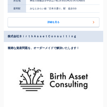
所在地
神奈川県横浜市中区山下町24-8SOHOSTATION905
最寄駅
みなとみらい線「日本大通り」駅 徒歩3分
詳細を見る
株式会社ＢｉｒｔｈＡｓｓｅｔＣｏｎｓｕｌｔｉｎｇ
複雑な資産問題を、オーダーメイドで解決いたします！