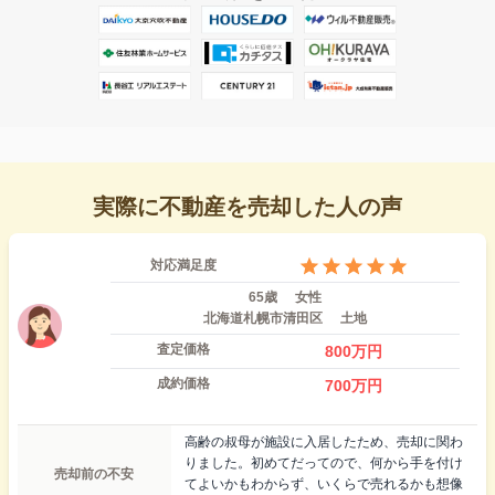
実際に不動産を売却した人の声
対応満足度
65歳
女性
北海道札幌市清田区
土地
査定価格
800
万円
成約価格
700
万円
高齢の叔母が施設に入居したため、売却に関わ
りました。初めてだってので、何から手を付け
売却前の不安
てよいかもわからず、いくらで売れるかも想像