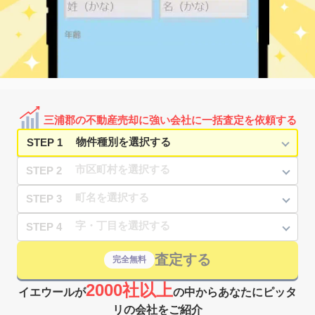
三浦郡の不動産売却に強い会社に一括査定を依頼する
STEP 1
STEP 2
STEP 3
STEP 4
査定する
完全無料
2000社以上
イエウールが
の中からあなたにピッタ
リの会社をご紹介