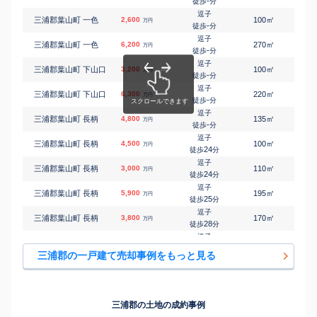
-
徒歩
分
逗子
㎡
㎡
三浦郡葉山町 一色
2,600
100
80
万円
-
徒歩
分
逗子
㎡
㎡
三浦郡葉山町 一色
6,200
270
155
万円
-
徒歩
分
逗子
㎡
㎡
三浦郡葉山町 下山口
3,200
100
75
万円
-
徒歩
分
逗子
㎡
㎡
三浦郡葉山町 下山口
6,300
220
150
万円
-
徒歩
分
逗子
㎡
㎡
三浦郡葉山町 長柄
4,800
135
100
万円
-
徒歩
分
逗子
㎡
㎡
三浦郡葉山町 長柄
4,500
100
95
万円
24
徒歩
分
逗子
㎡
㎡
三浦郡葉山町 長柄
3,000
110
95
万円
24
徒歩
分
逗子
㎡
㎡
三浦郡葉山町 長柄
5,900
195
115
万円
25
徒歩
分
逗子
㎡
㎡
三浦郡葉山町 長柄
3,800
170
140
万円
28
徒歩
分
逗子
㎡
㎡
三浦郡葉山町 堀内
6,800
240
130
万円
-
徒歩
分
三浦郡の一戸建て売却事例をもっと見る
逗子
㎡
㎡
三浦郡葉山町 堀内
6,000
145
105
万円
-
徒歩
分
逗子
㎡
㎡
三浦郡葉山町 堀内
19,000
370
125
万円
-
徒歩
分
三浦郡の土地の成約事例
逗子
㎡
㎡
三浦郡葉山町 堀内
700
90
95