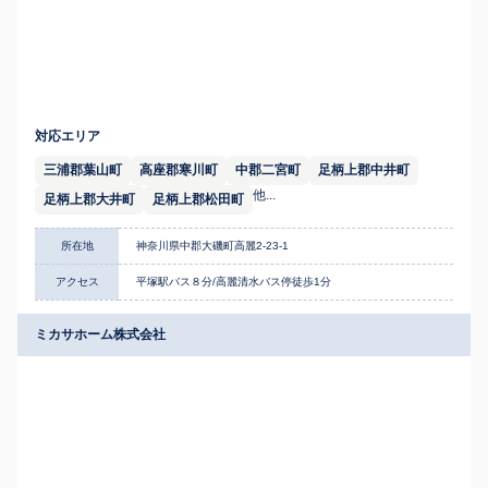
対応エリア
三浦郡葉山町
高座郡寒川町
中郡二宮町
足柄上郡中井町
他...
足柄上郡大井町
足柄上郡松田町
所在地
神奈川県中郡大磯町高麗2-23-1
アクセス
平塚駅バス８分/高麗清水バス停徒歩1分
ミカサホーム株式会社