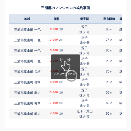
三浦郡のマンションの成約事例
地域
価格
最寄駅
専有面積
築年数
逗子
3,600
85
51
三浦郡葉山町 一色
㎡
築
年
万円
-
徒歩
分
逗子
3,000
75
52
三浦郡葉山町 一色
㎡
築
年
万円
-
徒歩
分
逗子
3,400
80
19
三浦郡葉山町 一色
㎡
築
年
万円
-
徒歩
分
逗子
3,000
90
42
三浦郡葉山町 一色
㎡
築
年
万円
-
徒歩
分
逗子
4,200
70
36
三浦郡葉山町 長柄
㎡
築
年
万円
-
徒歩
分
逗子
4,800
90
36
三浦郡葉山町 長柄
㎡
築
年
万円
-
徒歩
分
逗子
3,400
35
25
三浦郡葉山町 堀内
㎡
築
年
万円
-
徒歩
分
逗子
7,400
80
26
三浦郡葉山町 堀内
㎡
築
年
万円
-
徒歩
分
逗子・葉山
4,400
80
37
三浦郡葉山町 堀内
㎡
築
年
万円
-
徒歩
分