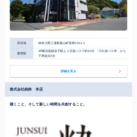
所在地
神奈川県三浦郡葉山町長柄1311-1
JR横須賀線逗子駅より京急バスで約10分 「川久保バス停」から
最寄駅
下車徒歩3分
詳細を見る
株式会社純粋 本店
聴くこと、そして新しい時間を共創すること。