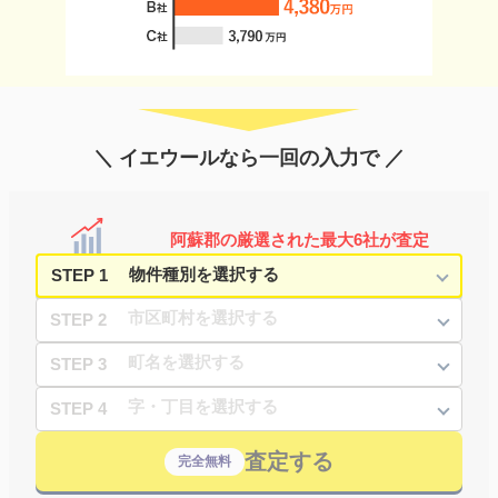
＼ イエウールなら一回の入力で ／
阿蘇郡の厳選された最大6社が査定
STEP 1
STEP 2
STEP 3
STEP 4
査定する
完全無料