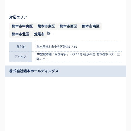
対応エリア
熊本市中央区
熊本市東区
熊本市西区
熊本市南区
他...
熊本市北区
荒尾市
所在地
熊本県熊本市中央区帯山6-7-67
JR豊肥本線「水前寺駅」 バス18分 徒歩44分 熊本都市バス「三
アクセス
郎」バ...
株式会社猪本ホールディングス