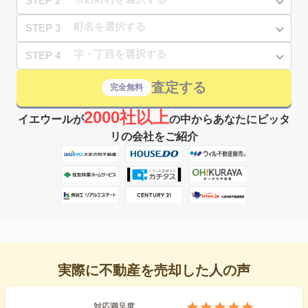
STEP 2
STEP 3
STEP 4
査定する
完全無料
2000社以上
イエウールが
の中からあなたにピッタ
リの会社をご紹介
実際に不動産を売却した人の声
対応満足度