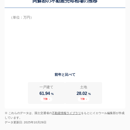
阿蘇郡の
不動産売却相場の推移
（単位：万円）
前年と比べて
一戸建て
土地
61.94
28.02
%
%
下降
↓
下降
↓
※ これらのデータは、国土交通省の
不動産情報ライブラリ
をもとにイエウール編集部が作成
しています。
データ更新日: 2025年10月29日