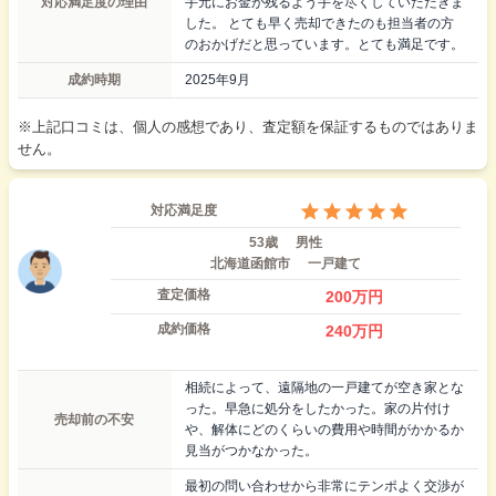
対応満足度の理由
手元にお金が残るよう手を尽くしていただきま
した。 とても早く売却できたのも担当者の方
のおかげだと思っています。とても満足です。
成約時期
2025年9月
※上記口コミは、個人の感想であり、査定額を保証するものではありま
せん。
対応満足度
53歳
男性
北海道函館市
一戸建て
査定価格
200
万円
成約価格
240
万円
相続によって、遠隔地の一戸建てが空き家とな
った。早急に処分をしたかった。家の片付け
売却前の不安
や、解体にどのくらいの費用や時間がかかるか
見当がつかなかった。
最初の問い合わせから非常にテンポよく交渉が