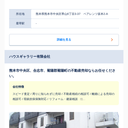
所在地
熊本県熊本市中央区帯山6丁目3-37 ペアレンツ坂本2-A
最寄駅
-
詳細を見る
ハウスギャラリー有限会社
熊本市中央区、合志市、菊陽郡菊陽町の不動産売却ならお任せくださ
い。
会社特徴
スピード査定 / 周りに知られずに売却 / 不動産相続の相談可 / 離婚による売却の
相談可 / 瑕疵担保保険対応 / リフォーム・建築相談
他...