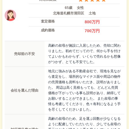
65歳
女性
北海道札幌市清田区
土地
査定価格
800
万円
成約価格
700
万円
高齢の叔母が施設に入居したため、売却に関わ
りました。初めてだってので、何から手を付け
売却前の不安
てよいかもわからず、いくらで売れるかも想像
がつかず、とても不安でした。
地元に強みがある不動産会社で、現地を見なが
ら査定をし、場所的なマイナス面や周辺の物件
の売買価格も資料をいただき、説明がありまし
た。 周辺は高く見積もっても、どんどん売買
会社を選んだ理由
価格が下がっている事も説明があり、納得して
お願いすることができました。 また叔母の事
情も考慮してくださり、色々有利になるよう手
を尽くしてくださいました。
高齢の叔母のため、足を運ぶ回数が少なくなる
ように配慮していただいたり、少しでも叔母の