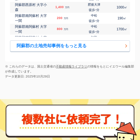
阿蘇郡西原村 大字小
肥後大津
1,400
1000
㎡
万円
森
-
徒歩
分
阿蘇郡南阿蘇村 大字
中松
200
190
㎡
万円
一関
-
徒歩
分
阿蘇郡南阿蘇村 大字
中松
800
1700
㎡
万円
一関
-
徒歩
分
阿蘇郡南阿蘇村 大字
加勢
960
1100
㎡
万円
河陰
-
徒歩
分
阿蘇郡の土地売却事例をもっと見る
阿蘇郡南阿蘇村 大字
加勢
170
560
㎡
万円
河陰
28
徒歩
分
阿蘇郡南阿蘇村 大字
赤水
200
630
㎡
万円
河陽
-
徒歩
分
※ これらのデータは、国土交通省の
不動産情報ライブラリ
の情報をもとにイエウール編集部
阿蘇郡南阿蘇村 大字
立野(熊本)
が作成しています。
120
360
㎡
万円
立野
9
徒歩
分
データ更新日: 2025年10月29日
阿蘇郡南阿蘇村 大字
長陽
1,200
630
㎡
万円
長野
-
徒歩
分
南阿蘇水の生まれる里
阿蘇郡南阿蘇村 大字
310
白水高原
260
㎡
万円
久石
-
徒歩
分