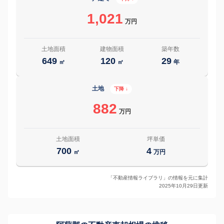
1,021
万円
土地面積
建物面積
築年数
649
120
29
㎡
㎡
年
土地
下降 ↓
882
万円
土地面積
坪単価
700
4
㎡
万円
「不動産情報ライブラリ」の情報を元に集計
2025年10月29日更新