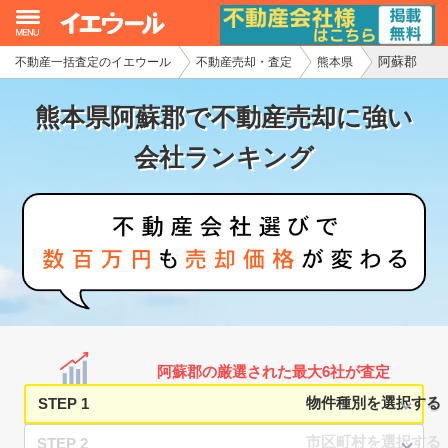
阿蘇郡
不動産一括査定のイエウール
不動産売却・査定
熊本県
イエウール加盟希望の不動産会社様
熊本県阿蘇郡で不動産売却に強い
初めての方へ
会社ランキング
不動産売却の流れ
不動産の売却・一括査定
家査定シミュレーター
お問い合わせ
阿蘇郡の厳選された最大6社が査定
STEP 1
STEP 2