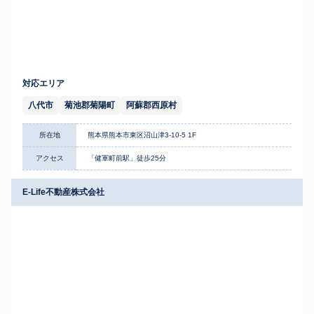
対応エリア
八代市
菊池郡菊陽町
阿蘇郡西原村
所在地
熊本県熊本市東区沼山津3-10-5 1F
アクセス
「健軍町前駅」徒歩25分
E-Life不動産株式会社