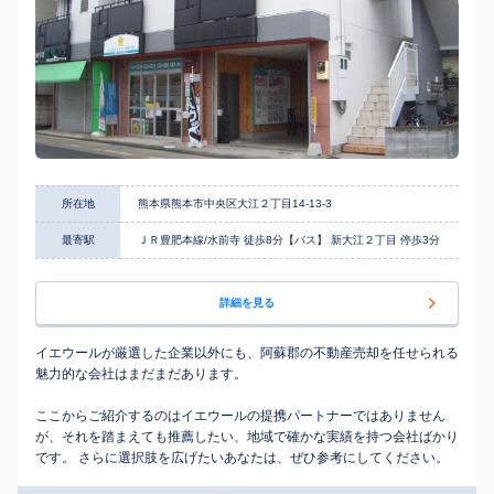
所在地
熊本県熊本市中央区大江２丁目14-13-3
最寄駅
ＪＲ豊肥本線/水前寺 徒歩8分【バス】 新大江２丁目 停歩3分
詳細を見る
イエウールが厳選した企業以外にも、阿蘇郡の不動産売却を任せられる
魅力的な会社はまだまだあります。
ここからご紹介するのはイエウールの提携パートナーではありません
が、それを踏まえても推薦したい、地域で確かな実績を持つ会社ばかり
です。 さらに選択肢を広げたいあなたは、ぜひ参考にしてください。