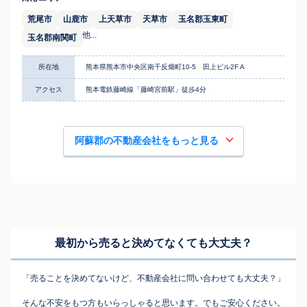
荒尾市
山鹿市
上天草市
天草市
玉名郡玉東町
他...
玉名郡南関町
所在地
熊本県熊本市中央区南千反畑町10-5 田上ビル2F A
アクセス
熊本電鉄藤崎線「藤崎宮前駅」徒歩4分
阿蘇郡の不動産会社をもっと見る
最初から売ると決めてなくても
大丈夫？
「売ることを決めてないけど、不動産会社に問い合わせても大丈夫？」
そんな不安をもつ方もいらっしゃると思います。でもご安心ください。