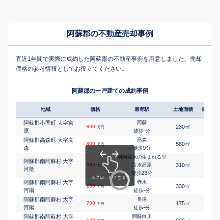
阿蘇郡の不動産売却事例
直近1年間で実際に成約した阿蘇郡の不動産事例を用意しました。売却
価格の参考情報としてお役立てください。
阿蘇郡の一戸建ての成約事例
地域
価格
最寄駅
土地面積
延床面
阿蘇郡小国町 大字宮
阿蘇
㎡
㎡
600
230
240
万円
原
-
徒歩
分
阿蘇郡高森町 大字高
高森
㎡
㎡
800
580
85
万円
森
9
徒歩
分
南阿蘇水の生まれる里
阿蘇郡南阿蘇村 大字
㎡
㎡
980
白水高原
310
45
万円
河陰
23
徒歩
分
阿蘇郡南阿蘇村 大字
赤水
㎡
㎡
100
330
145
万円
河陽
-
徒歩
分
阿蘇郡南阿蘇村 大字
長陽
㎡
㎡
700
175
75
万円
河陽
-
徒歩
分
阿蘇郡南阿蘇村 大字
阿蘇白川