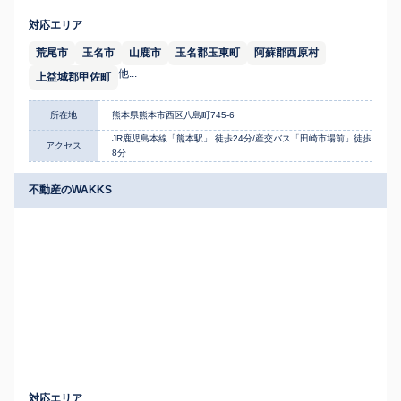
対応エリア
荒尾市
玉名市
山鹿市
玉名郡玉東町
阿蘇郡西原村
他...
上益城郡甲佐町
所在地
熊本県熊本市西区八島町745-6
JR鹿児島本線「熊本駅」 徒歩24分/産交バス「田崎市場前」徒歩
アクセス
8分
不動産のWAKKS
対応エリア