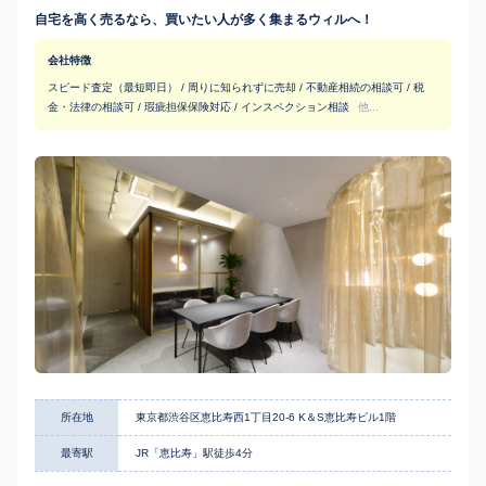
自宅を高く売るなら、買いたい人が多く集まるウィルへ！
会社特徴
スピード査定（最短即日） / 周りに知られずに売却 / 不動産相続の相談可 / 税
金・法律の相談可 / 瑕疵担保保険対応 / インスペクション相談
他...
所在地
東京都渋谷区恵比寿西1丁目20-6 K＆S恵比寿ビル1階
最寄駅
JR「恵比寿」駅徒歩4分