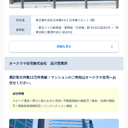
所在地
東京都中央区日本橋3-6-2 日本橋フロント 3階
・東京メトロ銀座線・東西線「日本橋」駅 B1出口徒歩2分 ／ JR
最寄駅
東京駅八重洲中央口 徒歩5分
詳細を見る
オークラヤ住宅株式会社 品川営業所
累計取引件数12万件突破！マンションのご売却はオークラヤ住宅へお
任せください。
会社特徴
スピード査定 / 周りに知られずに売却 / 不動産相続の相談可 / 税金・法律の相談
可 / 瑕疵担保保険対応 / インスペクション相談
他...