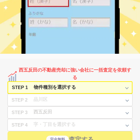
不動前
12,000
65
7
㎡
築
年
3LDK
万円
5
徒歩
分
不動前
2,800
20
22
㎡
築
年
1K
万円
5
徒歩
分
不動前
7,600
55
21
㎡
築
年
2LDK
万円
5
徒歩
分
不動前
3,100
20
23
㎡
築
年
1K
万円
5
徒歩
分
不動前
15,000
70
7
㎡
築
年
3LDK
万円
5
徒歩
分
不動前
2,100
20
25
㎡
築
年
1K
万円
5
徒歩
分
西五反田の不動産売却に強い会社に一括査定を依頼す
不動前
1,200
15
40
㎡
築
年
1K
万円
る
5
徒歩
分
STEP 1
STEP 2
STEP 3
STEP 4
査定する
完全無料