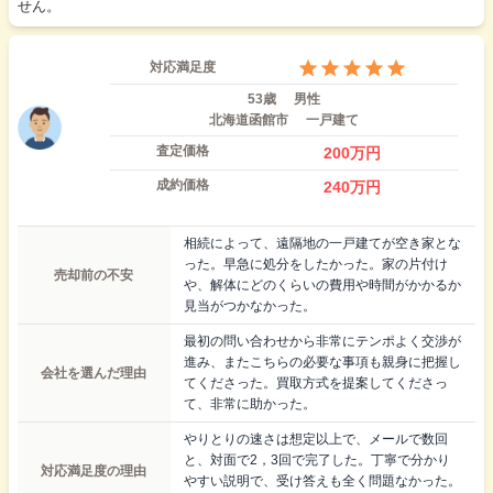
せん。
対応満足度
53歳
男性
北海道函館市
一戸建て
査定価格
200
万円
成約価格
240
万円
相続によって、遠隔地の一戸建てが空き家とな
った。早急に処分をしたかった。家の片付け
売却前の不安
や、解体にどのくらいの費用や時間がかかるか
見当がつかなかった。
最初の問い合わせから非常にテンポよく交渉が
進み、またこちらの必要な事項も親身に把握し
会社を選んだ理由
てくださった。買取方式を提案してくださっ
て、非常に助かった。
やりとりの速さは想定以上で、メールで数回
と、対面で2，3回で完了した。丁寧で分かり
対応満足度の理由
やすい説明で、受け答えも全く問題なかった。