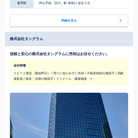
最寄駅
JR山手線「品川」駅 港南口 徒歩３分
詳細を見る
株式会社タングラム
信頼と安心の株式会社タングラムに売却はお任せください。
会社特徴
スピード査定（最短即日） / 周りに知られずに売却 / 不動産相続の相談可 / 高齢
者歓迎 / 税金・法律の相談可 / リフォーム・建築相談
他...