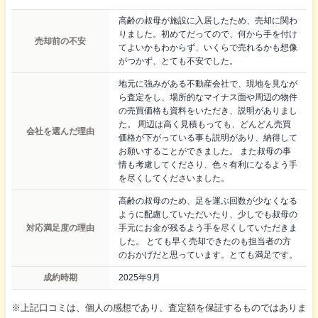
高齢の叔母が施設に入居したため、売却に関わ
りました。初めてだってので、何から手を付け
売却前の不安
てよいかもわからず、いくらで売れるかも想像
がつかず、とても不安でした。
地元に強みがある不動産会社で、現地を見なが
ら査定をし、場所的なマイナス面や周辺の物件
の売買価格も資料をいただき、説明がありまし
た。 周辺は高く見積もっても、どんどん売買
会社を選んだ理由
価格が下がっている事も説明があり、納得して
お願いすることができました。 また叔母の事
情も考慮してくださり、色々有利になるよう手
を尽くしてくださいました。
高齢の叔母のため、足を運ぶ回数が少なくなる
ように配慮していただいたり、少しでも叔母の
対応満足度の理由
手元にお金が残るよう手を尽くしていただきま
した。 とても早く売却できたのも担当者の方
のおかげだと思っています。とても満足です。
成約時期
2025年9月
※上記口コミは、個人の感想であり、査定額を保証するものではありま