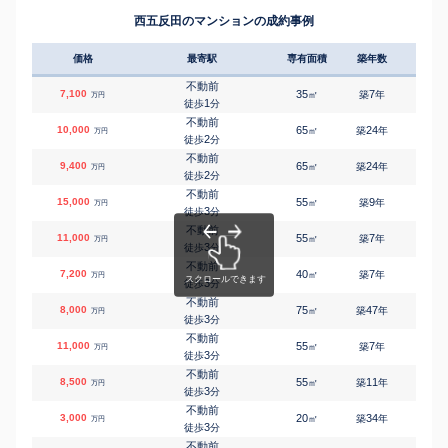
西五反田のマンションの成約事例
価格
最寄駅
専有面積
築年数
間取り
不動前
7,100
35
7
㎡
築
年
1LDK
万円
1
徒歩
分
不動前
10,000
65
24
㎡
築
年
3LDK
万円
2
徒歩
分
不動前
9,400
65
24
㎡
築
年
3LDK
万円
2
徒歩
分
不動前
15,000
55
9
㎡
築
年
2LDK
万円
3
徒歩
分
不動前
11,000
55
7
㎡
築
年
2LDK
万円
3
徒歩
分
不動前
7,200
40
7
㎡
築
年
1LDK
万円
3
徒歩
分
不動前
8,000
75
47
㎡
築
年
3LDK
万円
3
徒歩
分
不動前
11,000
55
7
㎡
築
年
2LDK
万円
3
徒歩
分
不動前
8,500
55
11
㎡
築
年
3LDK
万円
3
徒歩
分
不動前
3,000
20
34
㎡
築
年
1K
万円
3
徒歩
分
不動前