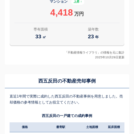
マンション
上昇 ↑
4,418
万円
専有面積
築年数
33
23
㎡
年
「不動産情報ライブラリ」の情報を元に集計
2025年10月29日更新
西五反田の不動産売却事例
直近1年間で実際に成約した西五反田の不動産事例を用意しました。売
却価格の参考情報としてお役立てください。
西五反田の一戸建ての成約事例
価格
最寄駅
土地面積
延床面積
築