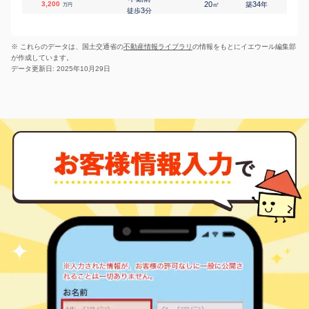
3,200
20
34
㎡
築
年
-
万円
3
徒歩
分
不動前
2,500
20
21
㎡
築
年
1K
万円
4
徒歩
分
※ これらのデータは、国土交通省の
不動産情報ライブラリ
の情報をもとにイエウール編集部
不動前
6,500
40
12
㎡
築
年
1LDK
万円
が作成しています。
4
徒歩
分
データ更新日: 2025年10月29日
不動前
9,200
60
6
㎡
築
年
2LDK
万円
4
徒歩
分
不動前
6,800
40
9
㎡
築
年
1LDK
万円
4
徒歩
分
不動前
1,600
20
25
㎡
築
年
1K
万円
4
徒歩
分
不動前
2,300
20
25
㎡
築
年
1K
万円
4
徒歩
分
不動前
1,800
20
13
㎡
築
年
1K
万円
4
徒歩
分
不動前
2,600
20
27
㎡
築
年
1K
万円
4
徒歩
分
不動前
7,500
55
18
㎡
築
年
-
万円
4
徒歩
分
不動前
4,600
35
10
㎡
築
年
1LDK
万円
4
徒歩
分
不動前
7,100
60
34
㎡
築
年
3LDK
万円
4
徒歩
分
不動前
7,700
55
21
㎡
築
年
2LDK
万円
5
徒歩
分