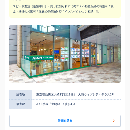
スピード査定（最短即日） / 周りに知られずに売却 / 不動産相続の相談可 / 税
金・法律の相談可 / 瑕疵担保保険対応 / インスペクション相談
他...
所在地
東京都品川区大崎2丁目11番1 大崎ウィズシティテラス2F
最寄駅
JR山手線「大崎駅」/ 徒歩4分
詳細を見る