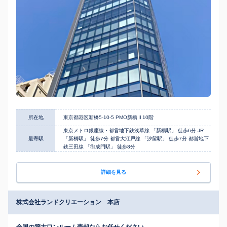
所在地
東京都港区新橋5-10-5 PMO新橋Ⅱ10階
東京メトロ銀座線・都営地下鉄浅草線 「新橋駅」 徒歩6分 JR
最寄駅
「新橋駅」 徒歩7分 都営大江戸線 「汐留駅」 徒歩7分 都営地下
鉄三田線 「御成門駅」 徒歩8分
詳細を見る
株式会社ランドクリエーション 本店