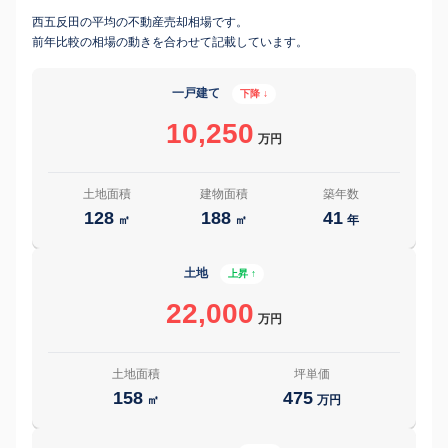
西五反田の平均の不動産売却相場です。
前年比較の相場の動きを合わせて記載しています。
一戸建て
下降 ↓
10,250
万円
土地面積
建物面積
築年数
128
188
41
㎡
㎡
年
土地
上昇 ↑
22,000
万円
土地面積
坪単価
158
475
㎡
万円