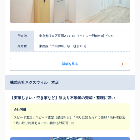
所在地
東京都江東区富岡2-11-18 リードシー門前仲町ビル6F
最寄駅
東西線「門前仲町」駅 徒歩10分
詳細を見る
株式会社ネクスウィル 本店
【実家じまい・空き家など】訳あり不動産の売却・整理に強い
会社特徴
スピード査定 / スピード査定（最短即日） / 周りに知られずに売却 / 高齢者歓迎
/ 買い取り制度あり / 古い物件も対応可
他...