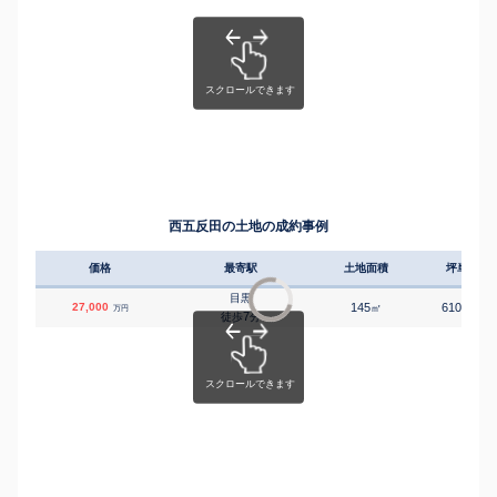
西五反田の土地の成約事例
価格
最寄駅
土地面積
坪単価
目黒
27,000
145
610
㎡
万円
万円
7
徒歩
分