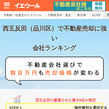
不動産一括査定のイエウール
不動産売却・査定
東京都
品川区
イエウール加盟希望の不動産会社様
西五反田（品川区）で不動産売却に強
初めての方へ
い
不動産売却の流れ
会社ランキング
不動産の売却・一括査定
家査定シミュレーター
お問い合わせ
西五反田の厳選された最大6社が査定
STEP 1