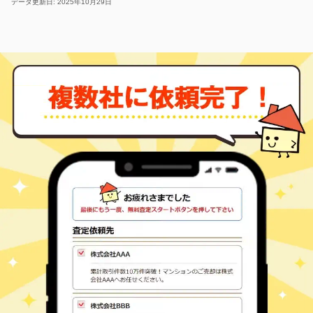
データ更新日: 2025年10月29日
北川町長井
45
530
㎡
万円
-
徒歩
分
延岡
北新小路
2,500
400
㎡
万円
-
徒歩
分
延岡
北町
1,600
210
㎡
万円
14
徒歩
分
南延岡
西小路
1,200
210
㎡
万円
-
徒歩
分
南延岡
塩浜町
130
75
㎡
万円
28
徒歩
分
旭ケ丘(宮崎)
塩浜町
3,400
1700
㎡
万円
-
徒歩
分
旭ケ丘(宮崎)
塩浜町
1,100
300
㎡
万円
25
徒歩
分
旭ケ丘(宮崎)
新浜町
100
570
㎡
万円
14
徒歩
分