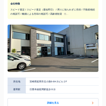
会社特徴
スピード査定 / スピード査定（最短即日） / 周りに知られずに売却 / 不動産相続
の相談可 / 離婚による売却の相談可 / 高齢者歓迎
他...
所在地
宮崎県延岡市北小路6-6H.Sビル２F
最寄駅
日豊本線延岡駅徒歩８分
詳細を見る