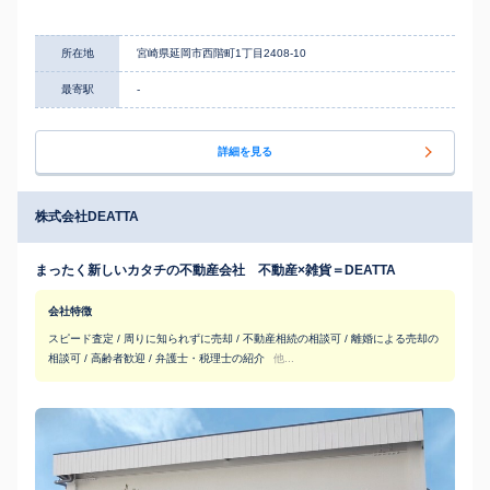
所在地
宮崎県延岡市西階町1丁目2408-10
最寄駅
-
詳細を見る
株式会社DEATTA
まったく新しいカタチの不動産会社 不動産×雑貨＝DEATTA
会社特徴
スピード査定 / 周りに知られずに売却 / 不動産相続の相談可 / 離婚による売却の
相談可 / 高齢者歓迎 / 弁護士・税理士の紹介
他...