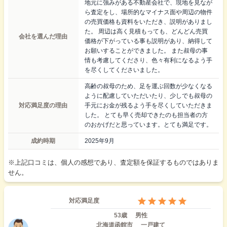
地元に強みがある不動産会社で、現地を見なが
ら査定をし、場所的なマイナス面や周辺の物件
の売買価格も資料をいただき、説明がありまし
た。 周辺は高く見積もっても、どんどん売買
会社を選んだ理由
価格が下がっている事も説明があり、納得して
お願いすることができました。 また叔母の事
情も考慮してくださり、色々有利になるよう手
を尽くしてくださいました。
高齢の叔母のため、足を運ぶ回数が少なくなる
ように配慮していただいたり、少しでも叔母の
対応満足度の理由
手元にお金が残るよう手を尽くしていただきま
した。 とても早く売却できたのも担当者の方
のおかげだと思っています。とても満足です。
成約時期
2025年9月
※上記口コミは、個人の感想であり、査定額を保証するものではありま
せん。
対応満足度
53歳
男性
北海道函館市
一戸建て