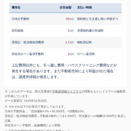
費用名
目安金額
支払い時期
①仲介手数料
89
契約時と引き渡し時に半額ずつ
万円
②印紙税
2
売買契約書の作成時
万円
③登記・抵当権抹消費用
1.1
移転登記時
万円
④住宅ローン返済手数料
3
ローン返済時
万円
上記費用以外にも、引っ越し費用・ハウスクリーニング費用などが
発生する場合があります。また不動産売却により利益が出た場合
は、譲渡所得税が発生します。
※ これらのデータは、国土交通省の
不動産情報ライブラリ
の情報をもとにイエウール編集部
が作成しています。
データ更新日: 2025年10月29日
※ それぞれ以下の計算式で算出しております。
①仲介手数料金…「売却価格×3%＋60,000円」×消費税10%
③登記・抵当権抹消費用…不動産1物件につき1,000円、司法書士への報酬10,000円と仮定し
記載
④住宅ローン手数料…金融機関により変動