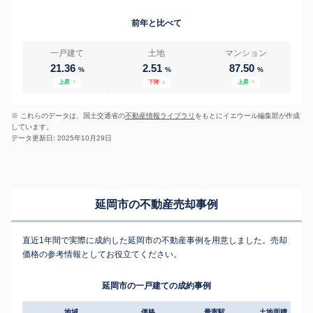
前年と比べて
一戸建て
土地
マンション
21.36
2.51
87.50
%
%
%
上昇
↑
下降
↓
上昇
↑
※ これらのデータは、国土交通省の
不動産情報ライブラリ
をもとにイエウール編集部が作成
しています。
データ更新日: 2025年10月29日
延岡市の不動産売却事例
直近1年間で実際に成約した延岡市の不動産事例を用意しました。売却
価格の参考情報としてお役立てください。
延岡市の一戸建ての成約事例
地域
価格
最寄駅
土地面積
延床