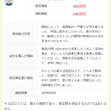
査定価格
200
万円
成約価格
240
万円
相続によって、遠隔地の一戸建てが空き家とな
った。早急に処分をしたかった。家の片付け
売却前の不安
や、解体にどのくらいの費用や時間がかかるか
見当がつかなかった。
最初の問い合わせから非常にテンポよく交渉が
進み、またこちらの必要な事項も親身に把握し
会社を選んだ理由
てくださった。買取方式を提案してくださっ
て、非常に助かった。
やりとりの速さは想定以上で、メールで数回
と、対面で2，3回で完了した。丁寧で分かり
対応満足度の理由
やすい説明で、受け答えも全く問題なかった。
信頼感は十分にあった。
成約時期
2025年8月
※上記口コミは、個人の感想であり、査定額を保証するものではありま
せん。