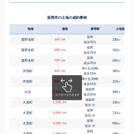
㎡
㎡
櫛津町
650
280
95
万円
13
徒歩
分
土々呂
㎡
㎡
櫛津町
150
85
75
万円
14
徒歩
分
延岡市の土地の成約事例
南延岡
㎡
㎡
西小路
470
85
70
万円
25
徒歩
分
地域
価格
最寄駅
土地面積
延岡
㎡
㎡
桜園町
3,100
260
115
万円
14
徒歩
分
延岡
粟野名町
140
230
㎡
万円
旭ケ丘(宮崎)
25
徒歩
分
㎡
㎡
塩浜町
250
400
130
万円
-
徒歩
分
延岡
粟野名町
390
320
㎡
万円
旭ケ丘(宮崎)
25
徒歩
分
㎡
㎡
塩浜町
10
100
70
万円
26
徒歩
分
延岡
粟野名町
720
600
㎡
万円
25
徒歩
分
㎡
㎡
島浦町
250
90
160
万円
-
徒歩
分
旭ケ丘(宮崎)
伊形町
820
360
㎡
万円
延岡
15
徒歩
分
㎡
㎡
須崎町
600
85
90
万円
15
徒歩
分
旭ケ丘(宮崎)
伊形町
820
210
㎡
万円
延岡
16
徒歩
分
㎡
㎡
惣領町
600
165
95
万円
25
徒歩
分
南延岡
出北
1,900
990
㎡
万円
延岡
20
徒歩
分
㎡
㎡
惣領町
2,200
135
90
万円
25
徒歩
分
南延岡
大貫町
1,100
190
㎡
万円
延岡
-
徒歩
分
㎡
㎡
高千穂通
1,400
155
70
万円
10
徒歩
分
延岡
大貫町
2,000
710
㎡
万円
南延岡
-
徒歩
分
㎡
㎡
恒富町
3,000
450
155
万円
26
徒歩
分
延岡
大貫町
2,500
890
㎡
万円
南延岡
-
徒歩
分
㎡
㎡
恒富町
1,500
260
95
万円
26
徒歩
分
延岡
大貫町
1,000
185
㎡
万円