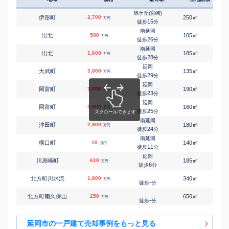
旭ケ丘(宮崎)
㎡
㎡
伊形町
2,700
250
165
万円
15
徒歩
分
南延岡
㎡
㎡
出北
500
105
85
万円
26
徒歩
分
南延岡
㎡
㎡
出北
1,600
185
140
万円
28
徒歩
分
延岡
㎡
㎡
大武町
3,000
135
95
万円
29
徒歩
分
延岡
㎡
㎡
岡富町
3,600
190
110
万円
23
徒歩
分
延岡
㎡
㎡
岡富町
3,800
160
105
万円
25
徒歩
分
南延岡
㎡
㎡
沖田町
2,900
180
100
万円
24
徒歩
分
南延岡
㎡
㎡
構口町
10
140
75
万円
11
徒歩
分
延岡
㎡
㎡
川原崎町
610
185
90
万円
6
徒歩
分
㎡
㎡
北方町川水流
1,800
340
110
万円
-
徒歩
分
㎡
㎡
北方町南久保山
250
650
145
万円
-
徒歩
分
㎡
㎡
北方町南久保山
2,500
490
105
万円
-
徒歩
分
延岡市の一戸建て売却事例をもっと見る
土々呂