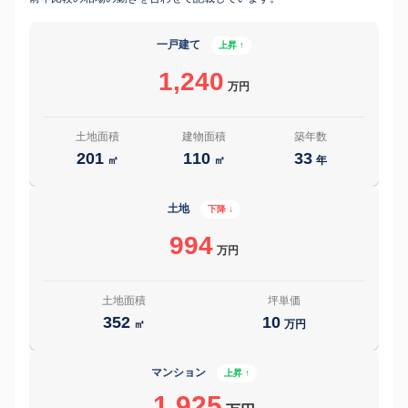
一戸建て
上昇 ↑
1,240
万円
土地面積
建物面積
築年数
201
110
33
㎡
㎡
年
土地
下降 ↓
994
万円
土地面積
坪単価
352
10
㎡
万円
マンション
上昇 ↑
1,925