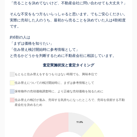
「売ることを決めてないけど、不動産会社に問い合わせても大丈夫？」
そんな不安をもつ方もいらっしゃると思います。でもご安心ください。
実際に売却した人のうち、最初から売ることを決めていた人は4割程度
です。
約6割の人は
「まずは価格を知りたい」
「住み替え検討開始時に参考情報として」
と売るかどうかを判断するために不動産会社に相談しています。
査定実施状況と査定タイミング
もともと住み替えをするつもりはない時期でも、興味本位で
住み替えについての検討開始時に、まずは参考情報として
保有物件の売却価格調査時に、より正確な売却価格を知るために
住み替えの検討が進み、売却する気持ちになったところで、売却を依頼する不動
産会社を決めるため