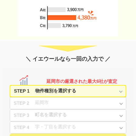
＼ イエウールなら一回の入力で ／
延岡市の厳選された最大6社が査定
STEP 1
STEP 2
STEP 3
STEP 4