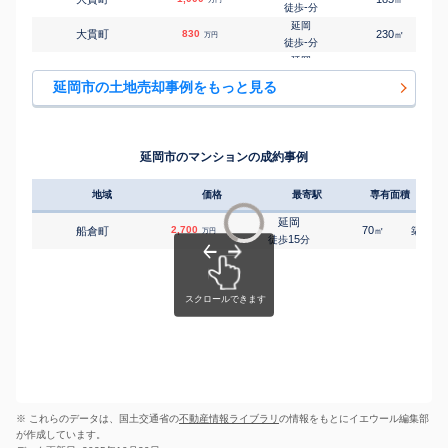
延岡
-
徒歩
分
㎡
㎡
富美山町
800
180
40
万円
15
徒歩
分
延岡
大貫町
830
230
㎡
万円
延岡
-
徒歩
分
㎡
㎡
富美山町
3,000
135
105
万円
18
徒歩
分
延岡
岡富町
1,300
230
㎡
万円
延岡
21
徒歩
分
㎡
㎡
富美山町
800
220
75
延岡市の土地売却事例をもっと見る
万円
24
徒歩
分
延岡
岡富町
2,900
690
㎡
万円
延岡
23
徒歩
分
㎡
㎡
中島町
1,000
400
110
万円
23
徒歩
分
延岡
岡富町
1,200
200
㎡
万円
延岡
26
徒歩
分
㎡
㎡
中島町
230
165
80
延岡市のマンションの成約事例
万円
25
徒歩
分
延岡
春日町
300
105
㎡
万円
23
徒歩
分
地域
価格
最寄駅
専有面積
築年
北延岡
川島町
430
500
㎡
万円
-
徒歩
分
延岡
2,700
70
7
船倉町
㎡
築
年
万円
延岡
15
徒歩
分
川原崎町
1,700
620
㎡
万円
6
徒歩
分
延岡
川原崎町
1,400
790
㎡
万円
13
徒歩
分
延岡
川原崎町
650
360
㎡
万円
15
徒歩
分
延岡
川原崎町
980
580
㎡
万円
16
徒歩
分
延岡
川原崎町
1,800
660
㎡
万円
16
徒歩
分
※ これらのデータは、国土交通省の
北浦町古江
不動産情報ライブラリ
270
の情報をもとにイエウール編集部
360
㎡
万円
-
徒歩
分
が作成しています。
日向長井