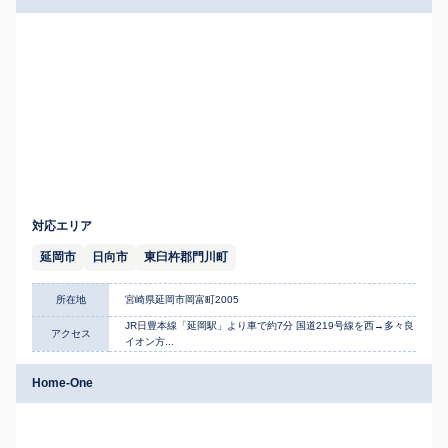
対応エリア
延岡市
日向市
東臼杵郡門川町
所在地
宮崎県延岡市岡富町2005
JR日豊本線「延岡駅」より車で約7分 国道219号線を西→多々良
アクセス
イオン方...
Home-One