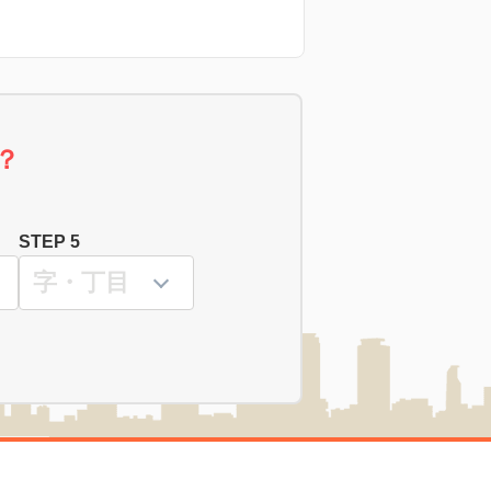
？
STEP 5