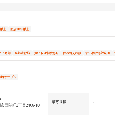
年以上
開店10年以上
ずに売却
高齢者歓迎
買い取り制度あり
住み替え相談
古い物件も対応可
9時オープン
4
最寄り駅
-
西階町1丁目2408-10