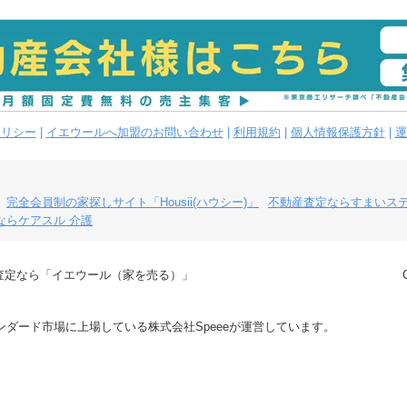
ポリシー
|
イエウールへ加盟のお問い合わせ
|
利用規約
|
個人情報保護方針
|
運
完全会員制の家探しサイト「Housii(ハウシー)」
不動産査定ならすまいス
ならケアスル 介護
査定なら「イエウール（家を売る）」
ダード市場に上場している株式会社Speeeが運営しています。