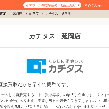
イエウール加盟希望の不動産会社様
初めての方へ
査定
>
宮崎県
>
延岡市
>
カチタス 延岡店
カチタス 延岡店
。直接買取だから早くて簡単です。
ォームして再販売する「中古買取再販」の最大手企業です。リフォ
取れる場合があります。不要な家財の処分も引き受けますので、相
店舗を超える地元密着の各店舗に、あなたのお宅を生まれ変わらせ