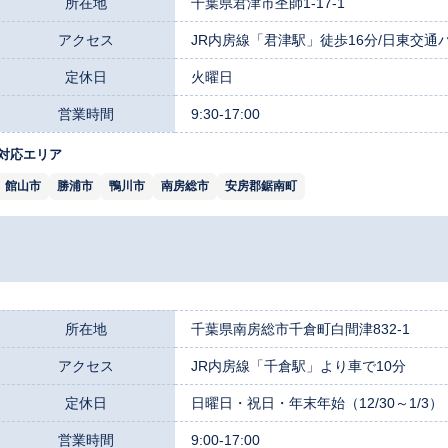
所在地
千葉県君津市杢師1-17-1
アクセス
JR内房線「君津駅」徒歩16分/日東交
定休日
火曜日
営業時間
9:30-17:00
対応エリア
館山市
勝浦市
鴨川市
南房総市
安房郡鋸南町
所在地
千葉県南房総市千倉町白間津832-1
アクセス
JR内房線「千倉駅」より車で10分
定休日
日曜日・祝日・年末年始（12/30～1/3）
営業時間
9:00-17:00