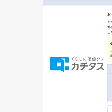
お
カ
他
し
生