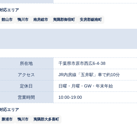
対応エリア
館山市
鴨川市
南房総市
夷隅郡御宿町
安房郡鋸南町
所在地
千葉県市原市西広6-4-38
アクセス
JR内房線「五井駅」車で約10分
定休日
日曜・月曜・GW・年末年始
営業時間
10:00-19:00
対応エリア
勝浦市
鴨川市
夷隅郡大多喜町