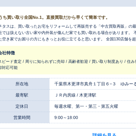
うち買い取り全国No.1。直接買取だから早くて簡単です。
チタスは、買い取ったお宅をリフォームして再販売する「中古買取再販」の最
社では扱えない古い家や内外装が傷んだ家でも買い取れる場合があります。 
た空き家でお困りの方にもきっとお役に立てると思います。 全国130店舗を
まれ変わらせ、長く住みつなぐお手伝いをさせてください。
会社特徴
スピード査定 / 周りに知られずに売却 / 高齢者歓迎 / 買い取り制度あり / 住み
却対応可能
所在地
千葉県木更津市真舟１丁目６−３ ゆみー
最寄駅
ＪＲ内房線 / 木更津駅
定休日
毎週水曜、第一・第三・第五火曜
営業時間
9:00～18:00
詳細を見る