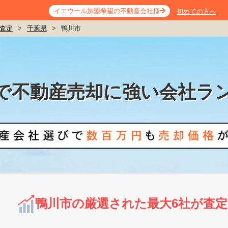
イエウール加盟希望の不動産会社様
初めての方へ
査定
>
千葉県
>
鴨川市
で不動産売却に強い会社ラ
鴨川市の厳選された最大6社が査定