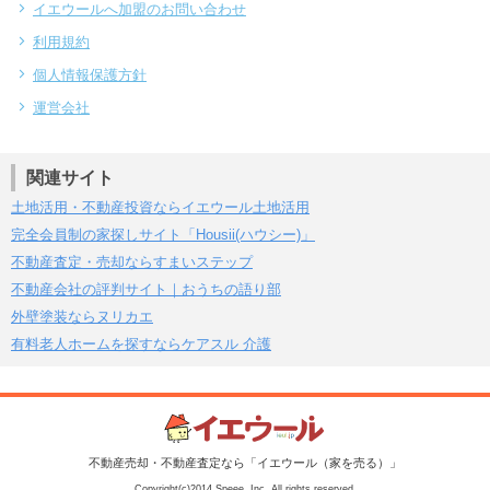
イエウールへ加盟のお問い合わせ
利用規約
個人情報保護方針
運営会社
関連サイト
土地活用・不動産投資ならイエウール土地活用
完全会員制の家探しサイト「Housii(ハウシー)」
不動産査定・売却ならすまいステップ
不動産会社の評判サイト｜おうちの語り部
外壁塗装ならヌリカエ
有料老人ホームを探すならケアスル 介護
不動産売却・不動産査定なら「イエウール（家を売る）」
Copyright(c)2014 Speee, Inc. All rights reserved.