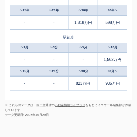
〜15年
〜20年
〜30年
30年〜
-
-
1,818万円
598万円
駅徒歩
〜1分
〜3分
〜5分
〜10分
-
-
-
1,562万円
〜15分
〜20分
〜30分
30分〜
-
-
823万円
935万円
※ これらのデータは、国土交通省の
不動産情報ライブラリ
をもとにイエウール編集部が作成
しています。
データ更新日: 2025年10月29日