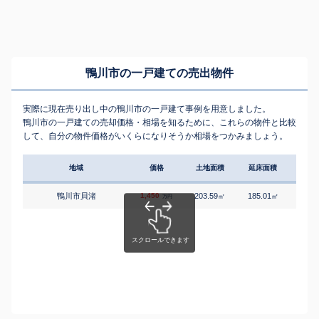
鴨川市の一戸建ての売出物件
実際に現在売り出し中の鴨川市の一戸建て事例を用意しました。
鴨川市の一戸建ての売却価格・相場を知るために、これらの物件と比較
して、自分の物件価格がいくらになりそうか相場をつかみましょう。
地域
価格
土地面積
延床面積
築年
鴨川市貝渚
1,450
203.59
185.01
3
㎡
㎡
築
万円