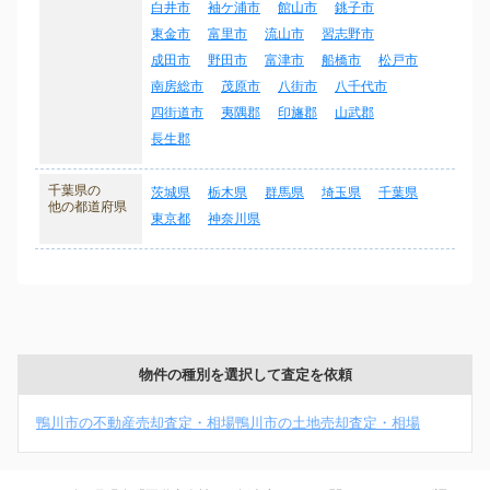
白井市
袖ケ浦市
館山市
銚子市
東金市
富里市
流山市
習志野市
成田市
野田市
富津市
船橋市
松戸市
南房総市
茂原市
八街市
八千代市
四街道市
夷隅郡
印旛郡
山武郡
長生郡
千葉県の
茨城県
栃木県
群馬県
埼玉県
千葉県
他の都道府県
東京都
神奈川県
物件の種別を選択して査定を依頼
鴨川市の不動産売却査定・相場
鴨川市の土地売却査定・相場