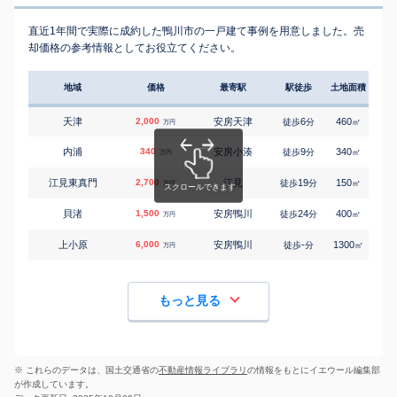
直近1年間で実際に成約した鴨川市の一戸建て事例を用意しました。売
却価格の参考情報としてお役立てください。
地域
価格
最寄駅
駅徒歩
土地面積
延床
天津
2,000
安房天津
6
460
120
徒歩
分
㎡
万円
内浦
340
安房小湊
9
340
65
徒歩
分
㎡
万円
江見東真門
2,700
江見
19
150
150
徒歩
分
㎡
万円
貝渚
1,500
安房鴨川
24
400
190
徒歩
分
㎡
万円
上小原
6,000
安房鴨川
-
1300
380
徒歩
分
㎡
万円
もっと見る
※ これらのデータは、国土交通省の
不動産情報ライブラリ
の情報をもとにイエウール編集部
が作成しています。