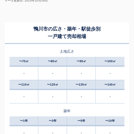
データ更新日: 2025年10月29日
鴨川市の広さ・築年・駅徒歩別
一戸建て売却相場
土地広さ
〜70㎡
〜80㎡
〜90㎡
〜100㎡
-
-
-
-
〜110㎡
〜120㎡
〜130㎡
〜140㎡
-
-
-
-
築年
〜1年
〜3年
〜5年
〜10年
-
-
-
-