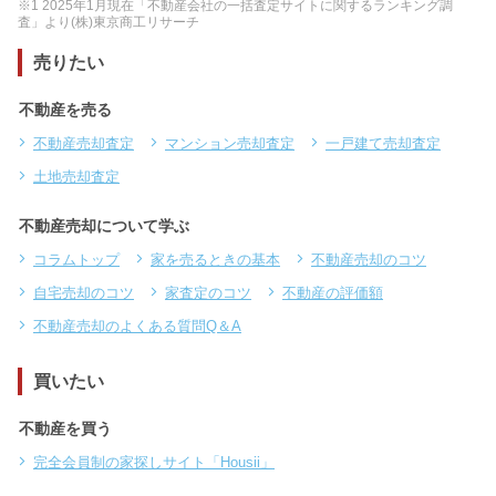
※1 2025年1月現在「不動産会社の一括査定サイトに関するランキング調
査」より(株)東京商工リサーチ
売りたい
不動産を売る
不動産売却査定
マンション売却査定
一戸建て売却査定
土地売却査定
不動産売却について学ぶ
コラムトップ
家を売るときの基本
不動産売却のコツ
自宅売却のコツ
家査定のコツ
不動産の評価額
不動産売却のよくある質問Q＆A
買いたい
不動産を買う
完全会員制の家探しサイト「Housii」