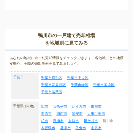
鴨川市の一戸建て売却相場
を地域別に見てみる
あなたの地域に合った売却情報をチェックできます。各地域ごとの地価
変動や、実際の売却事例を見てみましょう。
千葉市
千葉市稲毛区
千葉市中央区
千葉市花見川区
千葉市緑区
千葉市美浜区
千葉市若葉区
千葉県その他
旭市
我孫子市
いすみ市
市川市
市原市
印西市
浦安市
大網白里市
柏市
勝浦市
香取市
鎌ケ谷市
鴨川市
木更津市
君津市
佐倉市
山武市