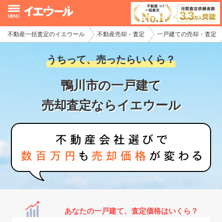
不動産一括査定のイエウール
不動産売却・査定
一戸建ての売却・査定
イエウール加盟希望の不動産会社様
うちって、売ったらいくら？
初めての方へ
鴨川市の一戸建て
不動産売却の流れ
売却査定ならイエウール
不動産の売却・一括査定
家査定シミュレーター
お問い合わせ
あなたの一戸建て、査定価格はいくら？