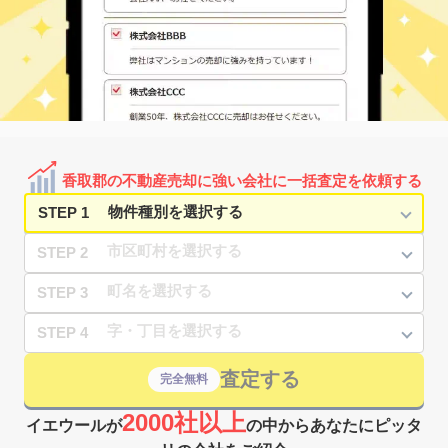
香取郡の不動産売却に強い会社に一括査定を依頼する
STEP 1
STEP 2
STEP 3
STEP 4
査定する
完全無料
2000社以上
イエウールが
の中からあなたにピッタ