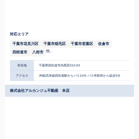
対応エリア
千葉市花見川区
千葉市稲毛区
千葉市若葉区
佐倉市
他...
四街道市
八街市
所在地
千葉県四街道市内黒田310-63
アクセス
JR総武本線四街道駅からバス10分 バス停留所から徒歩5分
株式会社アルカンジュ不動産 本店