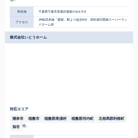
所在地
千葉県千葉市若葉区都賀の台4-5-9
JR総武本線「都賀」駅より徒歩8分 四街道印西線スーパーラン
アクセス
ドローム前
株式会社いとうホーム
対応エリア
潮来市
稲敷市
稲敷郡美浦村
稲敷郡河内町
北相馬郡利根町
他...
旭市