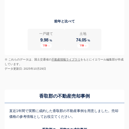
前年と比べて
一戸建て
土地
9.98
74.05
%
%
下降
↓
下降
↓
※ これらのデータは、国土交通省の
不動産情報ライブラリ
をもとにイエウール編集部が作成
しています。
データ更新日: 2025年10月29日
香取郡の不動産売却事例
直近1年間で実際に成約した香取郡の不動産事例を用意しました。売却
価格の参考情報としてお役立てください。