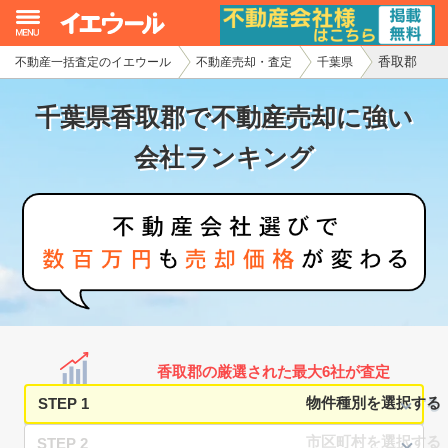
香取郡
不動産一括査定のイエウール
不動産売却・査定
千葉県
イエウール加盟希望の不動産会社様
千葉県香取郡で不動産売却に強い
初めての方へ
会社ランキング
不動産売却の流れ
不動産の売却・一括査定
家査定シミュレーター
お問い合わせ
香取郡の厳選された最大6社が査定
STEP 1
STEP 2