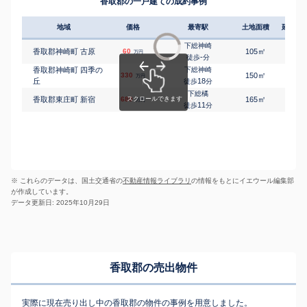
香取郡の一戸建ての成約事例
地域
価格
最寄駅
土地面積
延床面
下総神崎
㎡
㎡
香取郡神崎町 古原
60
105
105
万円
-
徒歩
分
香取郡神崎町 四季の
下総神崎
㎡
㎡
330
150
95
万円
丘
18
徒歩
分
下総橘
㎡
㎡
香取郡東庄町 新宿
680
165
55
万円
11
徒歩
分
※ これらのデータは、国土交通省の
不動産情報ライブラリ
の情報をもとにイエウール編集部
が作成しています。
データ更新日: 2025年10月29日
香取郡の売出物件
実際に現在売り出し中の香取郡の物件の事例を用意しました。