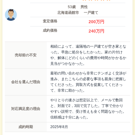
53歳
男性
北海道函館市
一戸建て
査定価格
200
万円
成約価格
240
万円
相続によって、遠隔地の一戸建てが空き家とな
った。早急に処分をしたかった。家の片付け
売却前の不安
や、解体にどのくらいの費用や時間がかかるか
見当がつかなかった。
最初の問い合わせから非常にテンポよく交渉が
進み、またこちらの必要な事項も親身に把握し
会社を選んだ理由
てくださった。買取方式を提案してくださっ
て、非常に助かった。
やりとりの速さは想定以上で、メールで数回
と、対面で2，3回で完了した。丁寧で分かり
対応満足度の理由
やすい説明で、受け答えも全く問題なかった。
信頼感は十分にあった。
成約時期
2025年8月