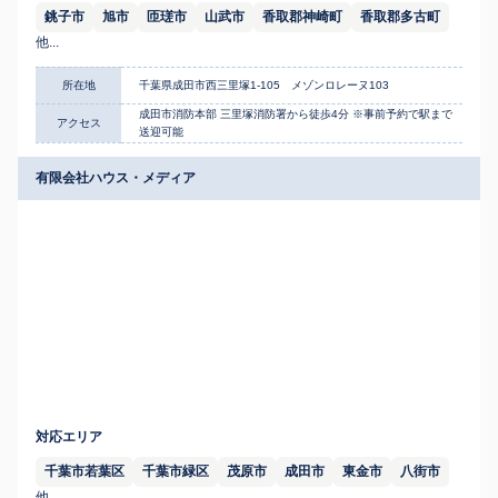
銚子市
旭市
匝瑳市
山武市
香取郡神崎町
香取郡多古町
他...
所在地
千葉県成田市西三里塚1-105 メゾンロレーヌ103
成田市消防本部 三里塚消防署から徒歩4分 ※事前予約で駅まで
アクセス
送迎可能
有限会社ハウス・メディア
対応エリア
千葉市若葉区
千葉市緑区
茂原市
成田市
東金市
八街市
他...