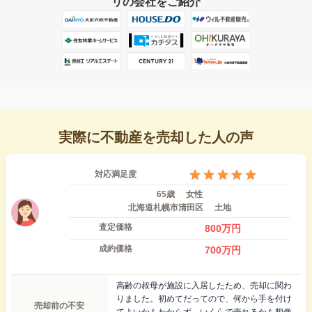
リの会社をご紹介
実際に不動産を売却した人の声
対応満足度
65歳
女性
北海道札幌市清田区
土地
査定価格
800
万円
成約価格
700
万円
高齢の叔母が施設に入居したため、売却に関わ
りました。初めてだってので、何から手を付け
売却前の不安
てよいかもわからず、いくらで売れるかも想像