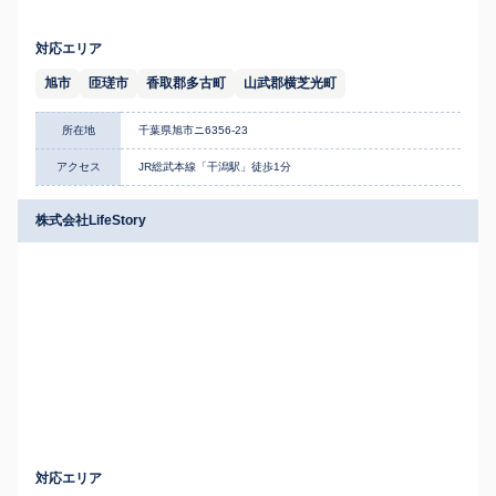
対応エリア
旭市
匝瑳市
香取郡多古町
山武郡横芝光町
所在地
千葉県旭市ニ6356-23
アクセス
JR総武本線「干潟駅」徒歩1分
株式会社LifeStory
対応エリア