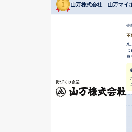
山万株式会社 山万マイ
売
不
京
は
員
ら