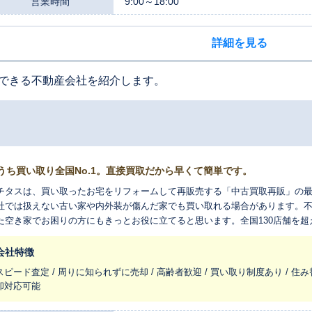
営業時間
9:00～18:00
詳細を見る
できる不動産会社を紹介します。
うち買い取り全国No.1。直接買取だから早くて簡単です。
チタスは、買い取ったお宅をリフォームして再販売する「中古買取再販」の
社では扱えない古い家や内外装が傷んだ家でも買い取れる場合があります。
た空き家でお困りの方にもきっとお役に立てると思います。全国130店舗を
れ変わらせ、長く住みつなぐお手伝いをさせてください。
会社特徴
スピード査定 / 周りに知られずに売却 / 高齢者歓迎 / 買い取り制度あり / 住み
却対応可能