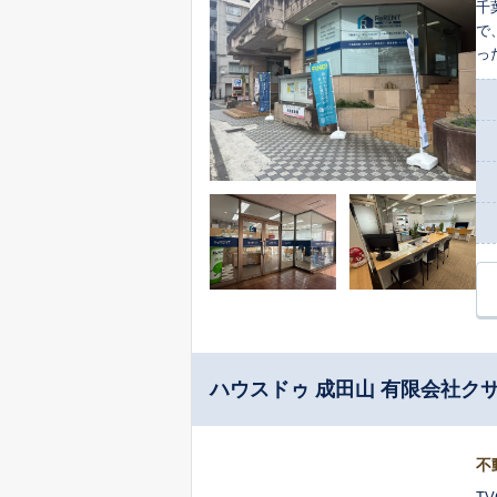
千
で
っ
件
案
ハウスドゥ 成田山 有限会社ク
不