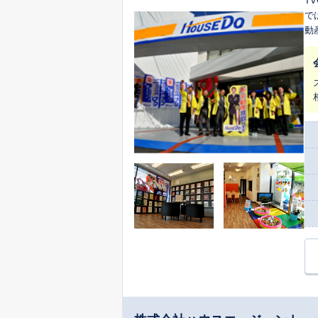
T
で
動
田