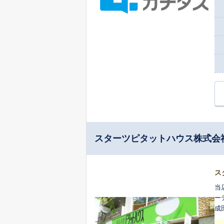
スターツピタットハウス株式会
ス
当
ー
成