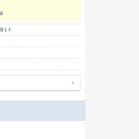
談
田１Ｆ