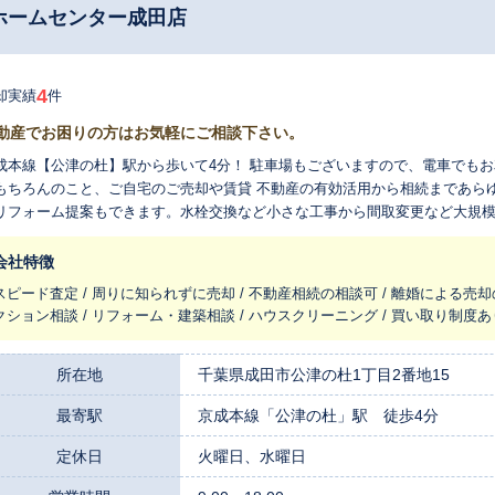
ホームセンター成田店
4
却実績
件
動産でお困りの方はお気軽にご相談下さい。
成本線【公津の杜】駅から歩いて4分！ 駐車場もございますので、電車でもお
もちろんのこと、ご自宅のご売却や賃貸 不動産の有効活用から相続まであら
リフォーム提案もできます。水栓交換など小さな工事から間取変更など大規模
に！成田・富里エリアの新築一戸建てや土地の情報を揃えております。 お気
会社特徴
スピード査定 / 周りに知られずに売却 / 不動産相続の相談可 / 離婚による売却
クション相談 / リフォーム・建築相談 / ハウスクリーニング / 買い取り制度あ
所在地
千葉県成田市公津の杜1丁目2番地15
最寄駅
京成本線「公津の杜」駅 徒歩4分
定休日
火曜日、水曜日