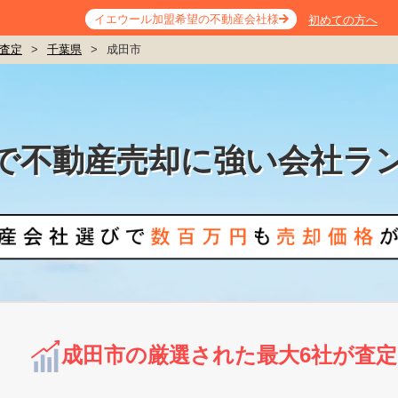
イエウール加盟希望の不動産会社様
初めての方へ
査定
>
千葉県
>
成田市
で不動産売却に強い会社ラ
成田市の厳選された最大6社が査定