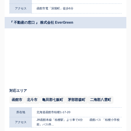
アクセス
函館市電「深堀町」徒歩6分
『 不動産の窓口 』 株式会社 EverGreen
対応エリア
函館市
北斗市
亀田郡七飯町
茅部郡森町
二海郡八雲町
所在地
北海道函館市桔梗1-17-20
JR函館本線「桔梗駅」より車で4分 函館バス 「桔梗小学校
アクセス
前」バス停...