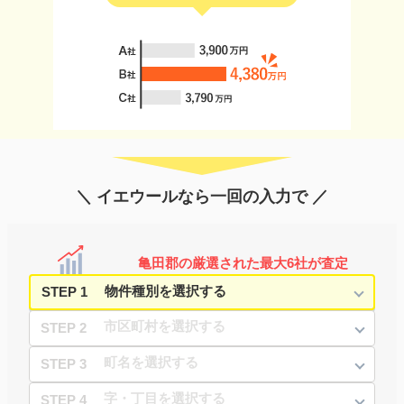
＼ イエウールなら一回の入力で ／
亀田郡の厳選された最大6社が査定
STEP 1
STEP 2
STEP 3
STEP 4