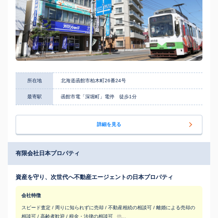
所在地
北海道函館市柏木町26番24号
最寄駅
函館市電「深堀町」電停 徒歩1分
詳細を見る
有限会社日本プロパティ
資産を守り、次世代へ不動産エージェントの日本プロパティ
会社特徴
スピード査定 / 周りに知られずに売却 / 不動産相続の相談可 / 離婚による売却の
相談可 / 高齢者歓迎 / 税金・法律の相談可
他...