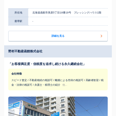
所在地
北海道函館市美原5丁目18番19号 ブレッシングハウス1階
最寄駅
-
詳細を見る
野村不動産函館株式会社
「お客様満足度・信頼度を追求し続ける永久継続会社」
会社特徴
スピード査定 / 不動産相続の相談可 / 離婚による売却の相談可 / 高齢者歓迎 / 税
金・法律の相談可 / 弁護士・税理士の紹介
他...