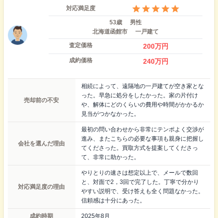
対応満足度
53歳
男性
北海道函館市
一戸建て
査定価格
200
万円
成約価格
240
万円
相続によって、遠隔地の一戸建てが空き家とな
った。早急に処分をしたかった。家の片付け
売却前の不安
や、解体にどのくらいの費用や時間がかかるか
見当がつかなかった。
最初の問い合わせから非常にテンポよく交渉が
進み、またこちらの必要な事項も親身に把握し
会社を選んだ理由
てくださった。買取方式を提案してくださっ
て、非常に助かった。
やりとりの速さは想定以上で、メールで数回
と、対面で2，3回で完了した。丁寧で分かり
対応満足度の理由
やすい説明で、受け答えも全く問題なかった。
信頼感は十分にあった。
成約時期
2025年8月