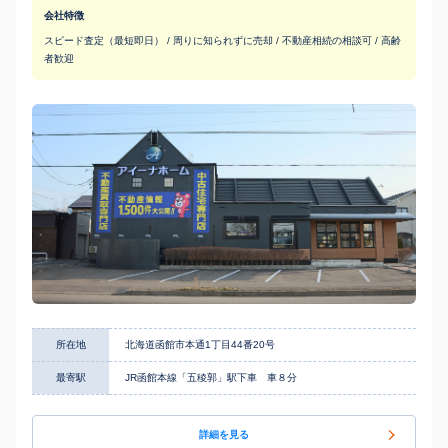
会社特徴
スピード査定（最短即日） / 周りに知られずに売却 / 不動産相続の相談可 / 高齢
者歓迎
所在地
北海道函館市本通1丁目44番20号
最寄駅
JR函館本線「五稜郭」駅下車 車８分
詳細を見る