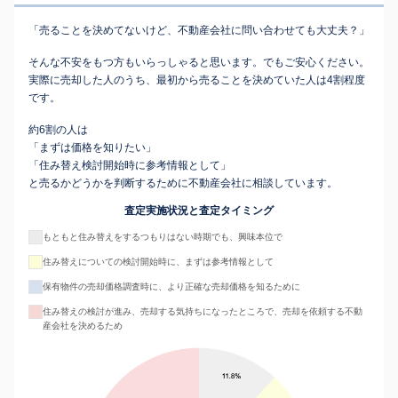
「売ることを決めてないけど、不動産会社に問い合わせても大丈夫？」
そんな不安をもつ方もいらっしゃると思います。でもご安心ください。
実際に売却した人のうち、最初から売ることを決めていた人は4割程度
です。
約6割の人は
「まずは価格を知りたい」
「住み替え検討開始時に参考情報として」
と売るかどうかを判断するために不動産会社に相談しています。
査定実施状況と査定タイミング
もともと住み替えをするつもりはない時期でも、興味本位で
住み替えについての検討開始時に、まずは参考情報として
保有物件の売却価格調査時に、より正確な売却価格を知るために
住み替えの検討が進み、売却する気持ちになったところで、売却を依頼する不動
産会社を決めるため