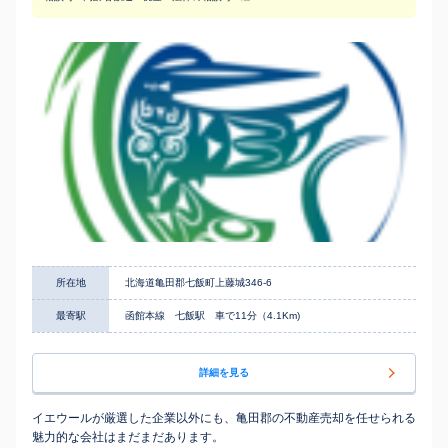
所在地
北海道亀田郡七飯町上藤城346-6
最寄駅
函館本線 七飯駅 車で11分（4.1Km)
詳細を見る
イエウールが厳選した企業以外にも、亀田郡の不動産売却を任せられる
魅力的な会社はまだまだあります。