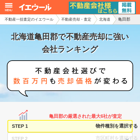
亀田郡
不動産一括査定のイエウール
不動産売却・査定
北海道
イエウール加盟希望の不動産会社様
北海道亀田郡で不動産売却に強い
初めての方へ
会社ランキング
不動産売却の流れ
不動産の売却・一括査定
家査定シミュレーター
お問い合わせ
亀田郡の厳選された最大6社が査定
STEP 1
STEP 2