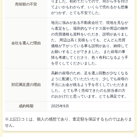
りました。初めてだってので、何から手を付け
売却前の不安
てよいかもわからず、いくらで売れるかも想像
がつかず、とても不安でした。
地元に強みがある不動産会社で、現地を見なが
ら査定をし、場所的なマイナス面や周辺の物件
の売買価格も資料をいただき、説明がありまし
た。 周辺は高く見積もっても、どんどん売買
会社を選んだ理由
価格が下がっている事も説明があり、納得して
お願いすることができました。 また叔母の事
情も考慮してくださり、色々有利になるよう手
を尽くしてくださいました。
高齢の叔母のため、足を運ぶ回数が少なくなる
ように配慮していただいたり、少しでも叔母の
対応満足度の理由
手元にお金が残るよう手を尽くしていただきま
した。 とても早く売却できたのも担当者の方
のおかげだと思っています。とても満足です。
成約時期
2025年9月
※上記口コミは、個人の感想であり、査定額を保証するものではありま
せん。