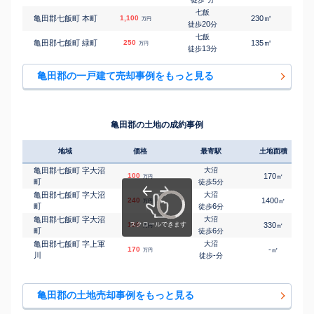
七飯
㎡
㎡
亀田郡七飯町 本町
1,100
230
165
万円
20
徒歩
分
七飯
㎡
㎡
亀田郡七飯町 緑町
250
135
75
万円
13
徒歩
分
亀田郡の一戸建て売却事例をもっと見る
亀田郡の土地の成約事例
地域
価格
最寄駅
土地面積
亀田郡七飯町 字大沼
大沼
100
170
㎡
万円
町
5
徒歩
分
亀田郡七飯町 字大沼
大沼
240
1400
㎡
万円
町
6
徒歩
分
亀田郡七飯町 字大沼
大沼
100
330
㎡
万円
町
6
徒歩
分
亀田郡七飯町 字上軍
大沼
170
-
㎡
万円
川
-
徒歩
分
亀田郡の土地売却事例をもっと見る