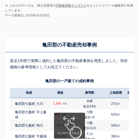
※ これらのデータは、国土交通省の
不動産情報ライブラリ
をもとにイエウール編集部が作成
しています。
データ更新日: 2025年10月29日
亀田郡の不動産売却事例
直近1年間で実際に成約した亀田郡の不動産事例を用意しました。売却
価格の参考情報としてお役立てください。
亀田郡の一戸建ての成約事例
地域
価格
最寄駅
土地面積
延床面
桔梗
㎡
㎡
亀田郡七飯町 大川
1,300
270
100
万円
14
徒歩
分
亀田郡七飯町 字上藤
七飯
㎡
㎡
260
570
90
万円
城
-
徒歩
分
七飯
㎡
㎡
亀田郡七飯町 鳴川
270
160
75
万円
11
徒歩
分
仁山
㎡
㎡
亀田郡七飯町 字藤城
260
350
60
万円
-
徒歩
分