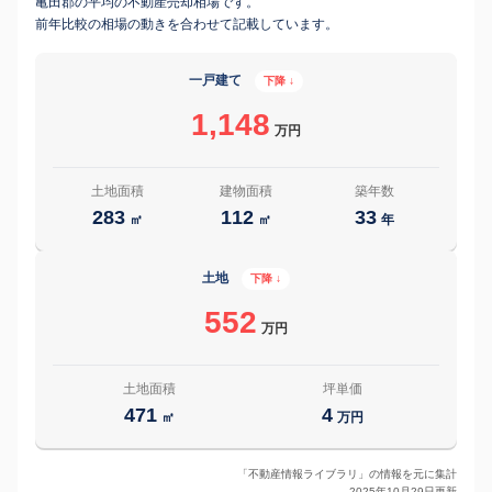
亀田郡の平均の不動産売却相場です。
前年比較の相場の動きを合わせて記載しています。
一戸建て
下降 ↓
1,148
万円
土地面積
建物面積
築年数
283
112
33
㎡
㎡
年
土地
下降 ↓
552
万円
土地面積
坪単価
471
4
㎡
万円
「不動産情報ライブラリ」の情報を元に集計
2025年10月29日更新