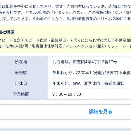
社は旭川を中心に活動しており、賃貸・売買両方扱っている為、売却は当然
来る会社です。全国650店舗の『ピタットハウス』。この看板に恥じない「
と接しております。不動産のことなら、地域密着型営業の当社へお気軽にご
会社特徴
スピード査定 / スピード査定（最短即日） / 周りに知られずに売却 / 不動産相
金・法律の相談可 / 瑕疵担保保険対応 / インスペクション相談 / リフォーム
所在地
北海道旭川市豊岡4条4丁目2番17号
最寄駅
旭川駅からバス乗車12分龍谷学園前下車徒
定休日
年末年始、GW、夏季休暇、毎週水曜日
営業時間
9：30～18：30
詳細を見る