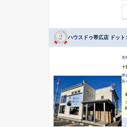
ハウスドゥ帯広店 ドット
売
十
帯
高