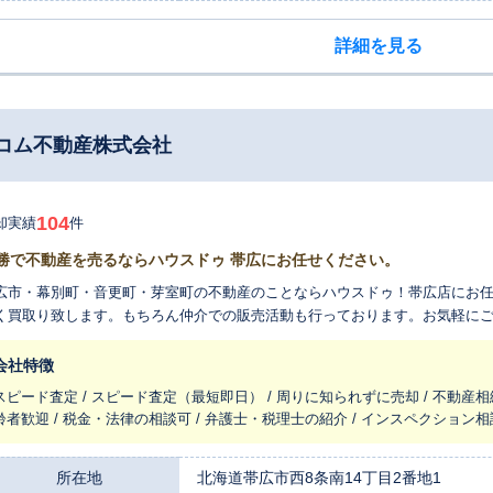
詳細を見る
コム不動産株式会社
104
却実績
件
勝で不動産を売るならハウスドゥ 帯広にお任せください。
広市・幕別町・音更町・芽室町の不動産のことならハウスドゥ！帯広店にお
く買取り致します。もちろん仲介での販売活動も行っております。お気軽に
会社特徴
スピード査定 / スピード査定（最短即日） / 周りに知られずに売却 / 不動産相
齢者歓迎 / 税金・法律の相談可 / 弁護士・税理士の紹介 / インスペクション相
所在地
北海道帯広市西8条南14丁目2番地1