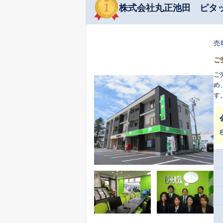
株式会社丸正池田 ピタ
売
ご
ご
め
す
さ