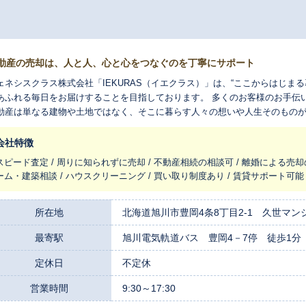
動産の売却は、人と人、心と心をつなぐのを丁寧にサポート
ェネシスクラス株式会社「IEKURAS（イエクラス）」は、“ここからはじま
あふれる毎日をお届けすることを目指しております。 多くのお客様のお手伝
動産は単なる建物や土地ではなく、そこに暮らす人々の想いや人生そのもの
の仕事は、人と人、心と心をつなぐ仕事です。 私たちは常にお客様の立場に
却のサポートをいたします。
会社特徴
スピード査定 / 周りに知られずに売却 / 不動産相続の相談可 / 離婚による売却
ーム・建築相談 / ハウスクリーニング / 買い取り制度あり / 賃貸サポート可能
所在地
北海道旭川市豊岡4条8丁目2‐1 久世マンシ
最寄駅
旭川電気軌道バス 豊岡4－7停 徒歩1分
定休日
不定休
営業時間
9:30～17:30