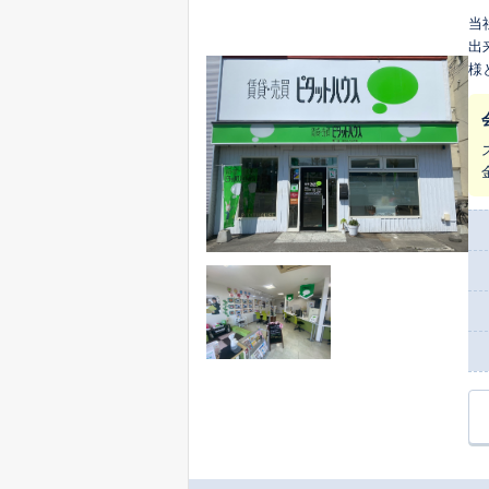
当
出
様