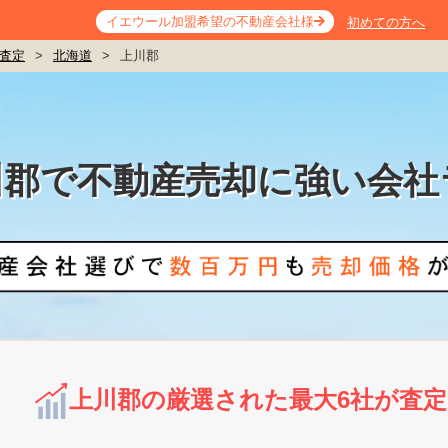
イエウール加盟希望の不動産会社様
初めての方へ
査定
>
北海道
>
上川郡
川郡で不動産売却に強い会社
上川郡の厳選された最大6社が査定