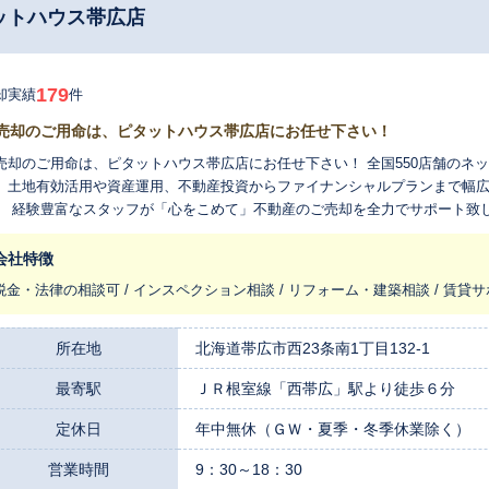
ットハウス帯広店
179
却実績
件
売却のご用命は、ピタットハウス帯広店にお任せ下さい！
売却のご用命は、ピタットハウス帯広店にお任せ下さい！ 全国550店舗のネ
、土地有効活用や資産運用、不動産投資からファイナンシャルプランまで幅
。 経験豊富なスタッフが「心をこめて」不動産のご売却を全力でサポート致
い。まずは無料査定から。
会社特徴
税金・法律の相談可 / インスペクション相談 / リフォーム・建築相談 / 賃貸
所在地
北海道帯広市西23条南1丁目132-1
最寄駅
ＪＲ根室線「西帯広」駅より徒歩６分
定休日
年中無休（ＧＷ・夏季・冬季休業除く）
営業時間
9：30～18：30