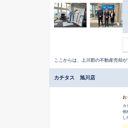
ここからは、上川郡の不動産売却が
カチタス 旭川店
お
カ
他
し
ま