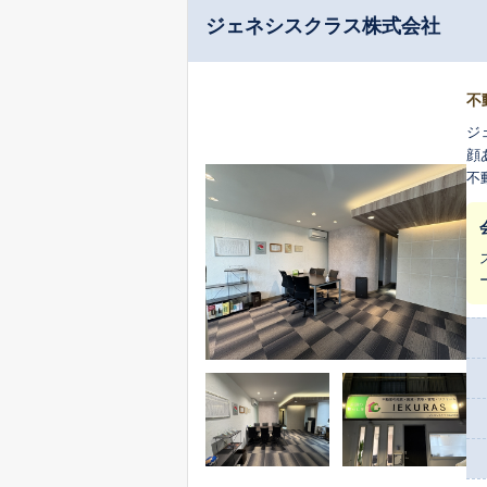
ジェネシスクラス株式会社
不
ジ
顔
不
産
売