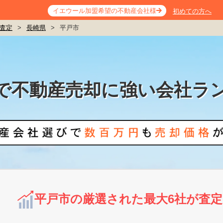
イエウール加盟希望の不動産会社様
初めての方へ
査定
>
長崎県
>
平戸市
で不動産売却に強い会社ラ
平戸市の厳選された最大6社が査定