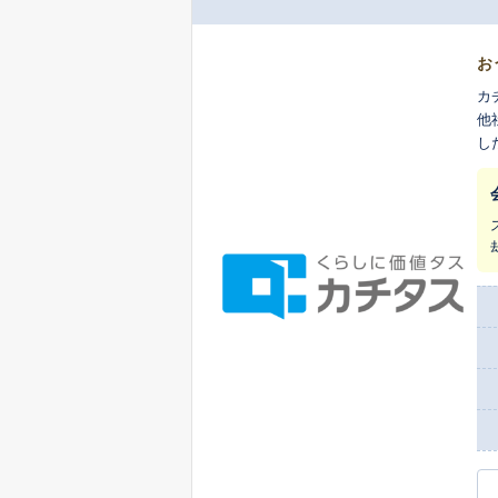
お
カ
他
し
ま