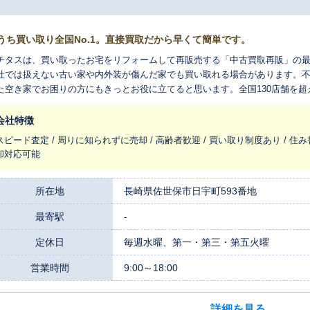
うち買い取り全国No.1。直接買取だから早くて簡単です。
チタスは、買い取ったお宅をリフォームして再販売する「中古買取再販」の
社では扱えない古い家や内外装が傷んだ家でも買い取れる場合があります。
た空き家でお困りの方にもきっとお役に立てると思います。全国130店舗を
れ変わらせ、長く住みつなぐお手伝いをさせてください。
会社特徴
スピード査定 / 周りに知られずに売却 / 高齢者歓迎 / 買い取り制度あり / 住み
却対応可能
所在地
長崎県佐世保市日宇町593番地
最寄駅
-
定休日
毎週水曜、第一・第三・第五火曜
営業時間
9:00～18:00
詳細を見る