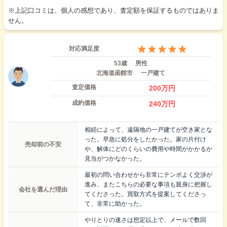
※上記口コミは、個人の感想であり、査定額を保証するものではありま
せん。
対応満足度
53歳
男性
北海道函館市
一戸建て
査定価格
200
万円
成約価格
240
万円
相続によって、遠隔地の一戸建てが空き家とな
った。早急に処分をしたかった。家の片付け
売却前の不安
や、解体にどのくらいの費用や時間がかかるか
見当がつかなかった。
最初の問い合わせから非常にテンポよく交渉が
進み、またこちらの必要な事項も親身に把握し
会社を選んだ理由
てくださった。買取方式を提案してくださっ
て、非常に助かった。
やりとりの速さは想定以上で、メールで数回