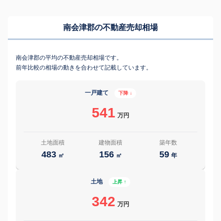
南会津郡の不動産売却相場
南会津郡の平均の不動産売却相場です。
前年比較の相場の動きを合わせて記載しています。
一戸建て
下降 ↓
541
万円
土地面積
建物面積
築年数
483
156
59
㎡
㎡
年
土地
上昇 ↑
342
万円