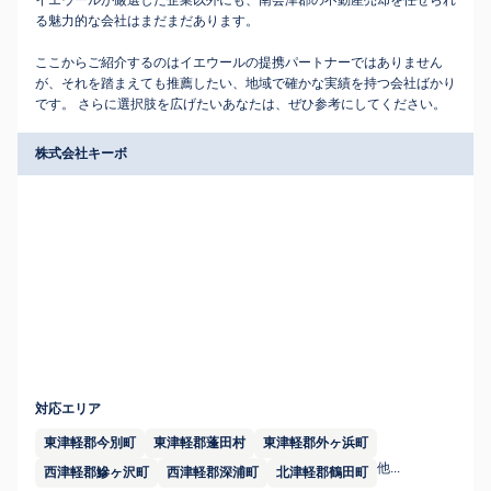
イエウールが厳選した企業以外にも、南会津郡の不動産売却を任せられ
る魅力的な会社はまだまだあります。
ここからご紹介するのはイエウールの提携パートナーではありません
が、それを踏まえても推薦したい、地域で確かな実績を持つ会社ばかり
です。 さらに選択肢を広げたいあなたは、ぜひ参考にしてください。
株式会社キーボ
対応エリア
東津軽郡今別町
東津軽郡蓬田村
東津軽郡外ヶ浜町
他...
西津軽郡鰺ヶ沢町
西津軽郡深浦町
北津軽郡鶴田町