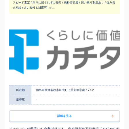
スピード査定 / 周りに知られずに売却 / 高齢者歓迎 / 買い取り制度あり / 住み替
え相談 / 古い物件も対応可
他...
所在地
福島県会津若松市町北町上荒久田字崖下77-2
最寄駅
-
詳細を見る