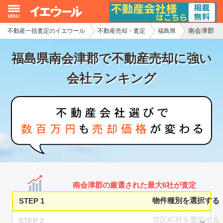
南会津郡
不動産一括査定のイエウール
不動産売却・査定
福島県
イエウール加盟希望の不動産会社様
福島県南会津郡で不動産売却に強い
初めての方へ
会社ランキング
不動産売却の流れ
不動産の売却・一括査定
家査定シミュレーター
お問い合わせ
南会津郡の厳選された最大6社が査定
STEP 1
STEP 2