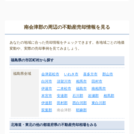
南会津郡の周辺の不動産売却情報を見る
あなたの地域に合った売却情報をチェックできます。各地域ごとの地価
変動や、実際の売却事例を見てみましょう。
福島県の市区町村から探す
福島県全域
会津若松市
いわき市
喜多方市
郡山市
白河市
須賀川市
相馬市
田村市
伊達市
二本松市
福島市
南相馬市
本宮市
安達郡
石川郡
岩瀬郡
相馬郡
伊達郡
田村郡
西白河郡
東白川郡
双葉郡
南会津郡
耶麻郡
北海道・東北の他の都道府県の不動産売却相場をみる