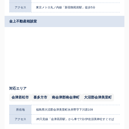
アクセス
東京メトロ丸ノ内線「新宿御苑前駅」徒歩5分
金上不動産相談室
対応エリア
会津若松市
喜多方市
南会津郡南会津町
大沼郡会津美里町
所在地
福島県大沼郡会津美里町永井野字下川原109
アクセス
JR只見線「会津高田駅」から車で7分/伊佐須美神社すぐそば