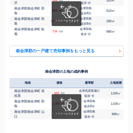
㎡
㎡
100
320
75
万円
沢
-
徒歩
分
南会津郡南会津町 田
会津田島
㎡
㎡
800
510
200
万円
島
8
徒歩
分
南会津郡南会津町 田
会津田島
㎡
㎡
1,500
280
200
万円
島
8
徒歩
分
南会津郡南会津町 耻
会津田島
㎡
㎡
730
980
200
万円
風
-
徒歩
分
南会津郡の一戸建て売却事例をもっと見る
南会津郡の土地の成約事例
地域
価格
最寄駅
土地面積
南会津郡南会津町 高
会津高原尾瀬口
450
1100
㎡
万円
杖原
-
徒歩
分
南会津郡南会津町 田
会津田島
1,400
1100
㎡
万円
島
8
徒歩
分
南会津郡南会津町 山
会津田島
90
990
㎡
万円
口
-
徒歩
分