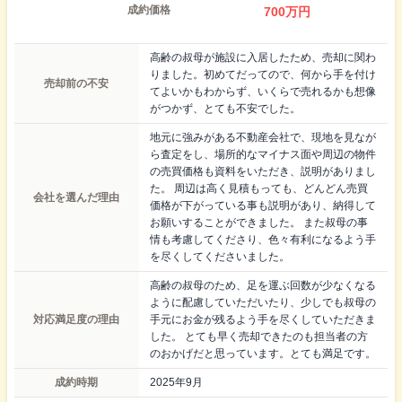
成約価格
700
万円
高齢の叔母が施設に入居したため、売却に関わ
りました。初めてだってので、何から手を付け
売却前の不安
てよいかもわからず、いくらで売れるかも想像
がつかず、とても不安でした。
地元に強みがある不動産会社で、現地を見なが
ら査定をし、場所的なマイナス面や周辺の物件
の売買価格も資料をいただき、説明がありまし
た。 周辺は高く見積もっても、どんどん売買
会社を選んだ理由
価格が下がっている事も説明があり、納得して
お願いすることができました。 また叔母の事
情も考慮してくださり、色々有利になるよう手
を尽くしてくださいました。
高齢の叔母のため、足を運ぶ回数が少なくなる
ように配慮していただいたり、少しでも叔母の
対応満足度の理由
手元にお金が残るよう手を尽くしていただきま
した。 とても早く売却できたのも担当者の方
のおかげだと思っています。とても満足です。
成約時期
2025年9月