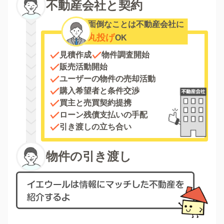
不動産会社と契約
面倒なことは不動産会社に
丸投げ
OK
見積作成
物件調査開始
販売活動開始
ユーザーの物件の売却活動
購入希望者と条件交渉
買主と売買契約提携
ローン残債支払いの手配
引き渡しの立ち合い
物件の引き渡し