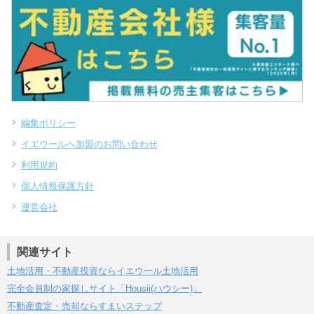
編集ポリシー
イエウールへ加盟のお問い合わせ
利用規約
個人情報保護方針
運営会社
関連サイト
土地活用・不動産投資ならイエウール土地活用
完全会員制の家探しサイト「Housii(ハウシー)」
不動産査定・売却ならすまいステップ