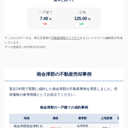
一戸建て
土地
7.40
125.00
%
%
下降
↓
上昇
↑
※ これらのデータは、国土交通省の
不動産情報ライブラリ
をもとにイエウール編集部が作成
しています。
データ更新日: 2025年10月29日
南会津郡の不動産売却事例
直近1年間で実際に成約した南会津郡の不動産事例を用意しました。売
却価格の参考情報としてお役立てください。
南会津郡の一戸建ての成約事例
地域
価格
最寄駅
土地面積
延床面
南会津郡南会津町 白
会津田島