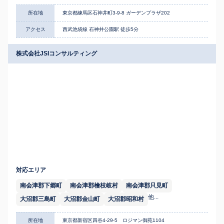
所在地
東京都練馬区石神井町3-9-8 ガーデンプラザ202
アクセス
西武池袋線 石神井公園駅 徒歩5分
株式会社JSIコンサルティング
対応エリア
南会津郡下郷町
南会津郡檜枝岐村
南会津郡只見町
他...
大沼郡三島町
大沼郡金山町
大沼郡昭和村
所在地
東京都新宿区四谷4-29-5 ロジマン御苑1104