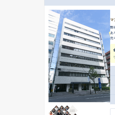
マ
弊
あ
売