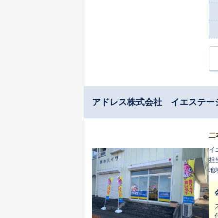
アドレス株式会社 イエステー
二
イ
担
地域の
を