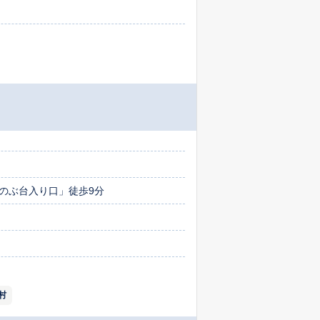
のぶ台入り口」徒歩9分
村