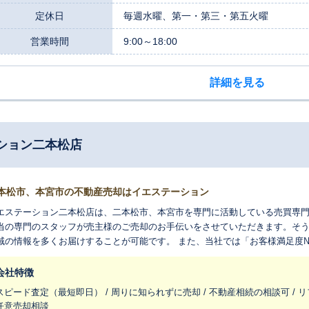
定休日
毎週水曜、第一・第三・第五火曜
営業時間
9:00～18:00
詳細を見る
ション二本松店
本松市、本宮市の不動産売却はイエステーション
エステーション二本松店は、二本松市、本宮市を専門に活動している売買専門の不動産会社です
当の専門のスタッフが売主様のご売却のお手伝いをさせていただきます。そ
情報を多くお届けすることが可能です。 また、当社では「お客様満足度№1」を目指し、当社オリジナル売却ガイド
使って、より丁寧な分かり易い説明を心がけています。
会社特徴
スピード査定（最短即日） / 周りに知られずに売却 / 不動産相続の相談可 / リ
任意売却相談