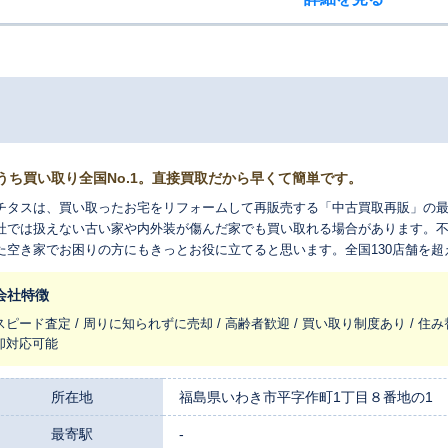
うち買い取り全国No.1。直接買取だから早くて簡単です。
チタスは、買い取ったお宅をリフォームして再販売する「中古買取再販」の
社では扱えない古い家や内外装が傷んだ家でも買い取れる場合があります。
た空き家でお困りの方にもきっとお役に立てると思います。全国130店舗を
れ変わらせ、長く住みつなぐお手伝いをさせてください。
会社特徴
スピード査定 / 周りに知られずに売却 / 高齢者歓迎 / 買い取り制度あり / 住み
却対応可能
所在地
福島県いわき市平字作町1丁目８番地の1
最寄駅
-