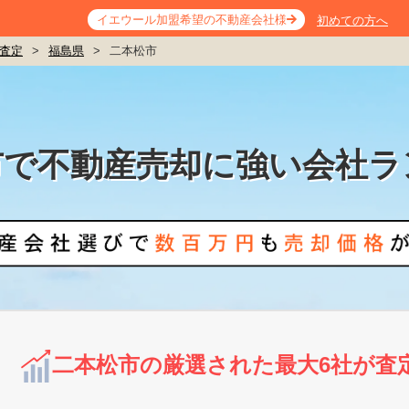
イエウール加盟希望の不動産会社様
初めての方へ
査定
>
福島県
>
二本松市
市で不動産売却に強い会社ラ
二本松市の厳選された最大6社が査