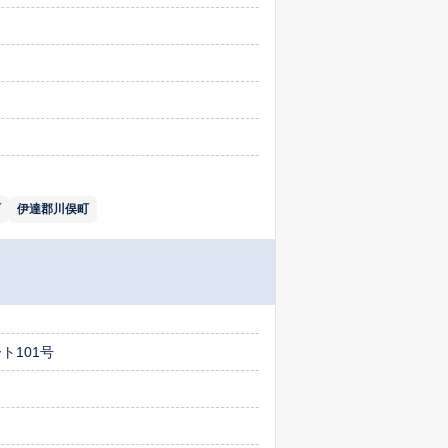
町
伊達郡川俣町
ト101号