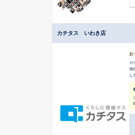
カチタス いわき店
お
カ
他
し
ま