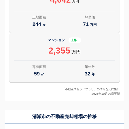
万円
土地面積
坪単価
244
71
㎡
万円
マンション
上昇 ↑
2,355
万円
専有面積
築年数
59
32
㎡
年
「不動産情報ライブラリ」の情報を元に集計
2025年10月29日更新
清瀬市の
不動産売却相場の推移