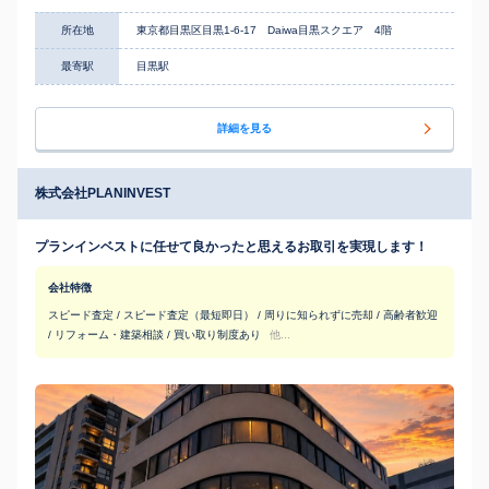
所在地
東京都目黒区目黒1-6-17 Daiwa目黒スクエア 4階
最寄駅
目黒駅
詳細を見る
株式会社PLANINVEST
プランインベストに任せて良かったと思えるお取引を実現します！
会社特徴
スピード査定 / スピード査定（最短即日） / 周りに知られずに売却 / 高齢者歓迎
/ リフォーム・建築相談 / 買い取り制度あり
他...