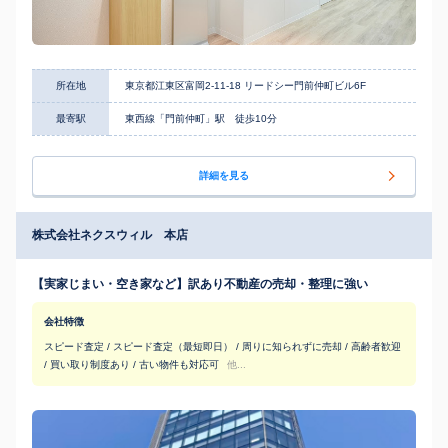
所在地
東京都江東区富岡2-11-18 リードシー門前仲町ビル6F
最寄駅
東西線「門前仲町」駅 徒歩10分
詳細を見る
株式会社ネクスウィル 本店
【実家じまい・空き家など】訳あり不動産の売却・整理に強い
会社特徴
スピード査定 / スピード査定（最短即日） / 周りに知られずに売却 / 高齢者歓迎
/ 買い取り制度あり / 古い物件も対応可
他...