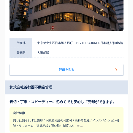
所在地
東京都中央区日本橋人形町3-11-7THECORNER日本橋人形町5階
最寄駅
人形町駅
詳細を見る
株式会社首都圏不動産管理
親切・丁寧・スピーディーに初めてでも安心して売却ができます。
会社特徴
周りに知られずに売却 / 不動産相続の相談可 / 高齢者歓迎 / インスペクション相
談 / リフォーム・建築相談 / 買い取り制度あり
他...