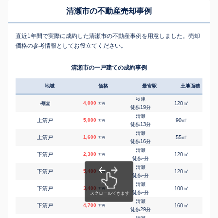
清瀬市の不動産売却事例
直近1年間で実際に成約した清瀬市の不動産事例を用意しました。売却
価格の参考情報としてお役立てください。
清瀬市の一戸建ての成約事例
地域
価格
最寄駅
土地面積
延床
秋津
㎡
㎡
梅園
4,000
120
100
万円
19
徒歩
分
清瀬
㎡
㎡
上清戸
5,000
90
90
万円
13
徒歩
分
清瀬
㎡
㎡
上清戸
1,600
55
70
万円
16
徒歩
分
清瀬
㎡
㎡
下清戸
2,300
120
105
万円
-
徒歩
分
清瀬
㎡
㎡
下清戸
5,400
120
95
万円
-
徒歩
分
清瀬
㎡
㎡
下清戸
3,400
100
100
万円
-
徒歩
分
清瀬
㎡
㎡
下清戸
4,700
160
105
万円
29
徒歩
分