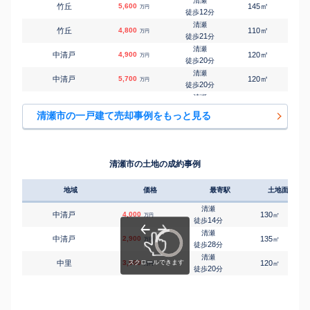
清瀬
㎡
㎡
竹丘
5,600
145
95
万円
12
徒歩
分
清瀬
㎡
㎡
竹丘
4,800
110
100
万円
21
徒歩
分
清瀬
㎡
㎡
中清戸
4,900
120
100
万円
20
徒歩
分
清瀬
㎡
㎡
中清戸
5,700
120
105
万円
20
徒歩
分
清瀬
㎡
㎡
中清戸
5,000
125
100
万円
21
徒歩
分
清瀬市の一戸建て売却事例をもっと見る
清瀬
㎡
㎡
中里
5,000
120
95
万円
13
徒歩
分
清瀬
㎡
㎡
中里
5,200
120
105
万円
14
徒歩
分
清瀬市の土地の成約事例
清瀬
㎡
㎡
中里
6,100
140
110
万円
15
徒歩
分
地域
価格
最寄駅
土地面積
清瀬
㎡
㎡
中里
5,300
130
100
万円
18
徒歩
分
清瀬
中清戸
4,000
130
1
㎡
万円
清瀬
14
徒歩
分
㎡
㎡
中里
2,800
125
85
万円
20
徒歩
分
清瀬
中清戸
2,900
135
㎡
万円
清瀬
28
徒歩
分
㎡
㎡
中里
3,500
120
80
万円
21
徒歩
分
清瀬
中里
3,900
120
1
㎡
万円
秋津
20
徒歩
分
㎡
㎡
中里
3,200
110
90
万円
16
徒歩
分
秋津
㎡
㎡
野塩
6,000
120
90
万円
5
徒歩
分