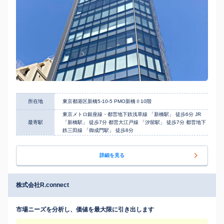
所在地
東京都港区新橋5-10-5 PMO新橋Ⅱ10階
東京メトロ銀座線・都営地下鉄浅草線 「新橋駅」 徒歩6分 JR
最寄駅
「新橋駅」 徒歩7分 都営大江戸線 「汐留駅」 徒歩7分 都営地下
鉄三田線 「御成門駅」 徒歩8分
詳細を見る
株式会社R.connect
市場ニーズを分析し、価値を最大限に引き出します