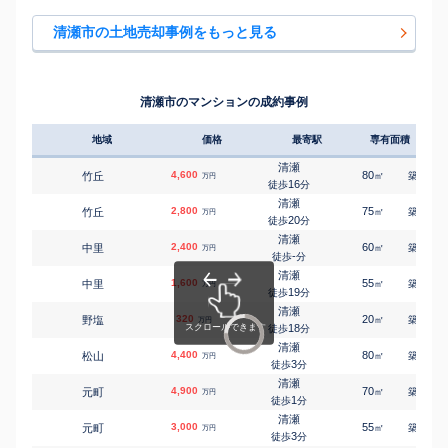
秋津
㎡
㎡
野塩
5,000
120
90
万円
5
徒歩
分
清瀬市の土地売却事例をもっと見る
秋津
㎡
㎡
野塩
5,000
120
100
万円
15
徒歩
分
清瀬
㎡
㎡
元町
5,000
85
95
万円
6
徒歩
分
清瀬市のマンションの成約事例
地域
価格
最寄駅
専有面積
築年
清瀬
4,600
80
22
竹丘
㎡
築
年
万円
16
徒歩
分
清瀬
2,800
75
26
竹丘
㎡
築
年
万円
20
徒歩
分
清瀬
2,400
60
41
中里
㎡
築
年
万円
-
徒歩
分
清瀬
1,600
55
28
中里
㎡
築
年
万円
19
徒歩
分
清瀬
320
20
35
野塩
㎡
築
年
万円
18
徒歩
分
清瀬
4,400
80
21
松山
㎡
築
年
万円
3
徒歩
分
清瀬
4,900
70
30
元町
㎡
築
年
万円
1
徒歩
分
清瀬
3,000
55
13
元町
㎡
築
年
万円
3
徒歩
分