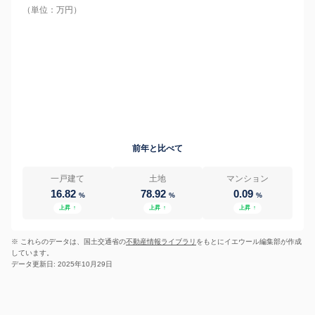
（単位：万円）
前年と比べて
一戸建て
土地
マンション
16.82
78.92
0.09
%
%
%
上昇
↑
上昇
↑
上昇
↑
※ これらのデータは、国土交通省の
不動産情報ライブラリ
をもとにイエウール編集部が作成
しています。
データ更新日: 2025年10月29日