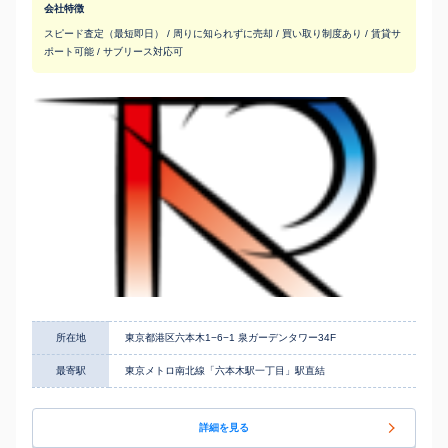
会社特徴
スピード査定（最短即日） / 周りに知られずに売却 / 買い取り制度あり / 賃貸サ
ポート可能 / サブリース対応可
所在地
東京都港区六本木1−6−1 泉ガーデンタワー34F
最寄駅
東京メトロ南北線「六本木駅一丁目」駅直結
詳細を見る