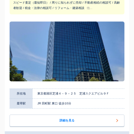
スピード査定（最短即日） / 周りに知られずに売却 / 不動産相続の相談可 / 高齢
者歓迎 / 税金・法律の相談可 / リフォーム・建築相談
他...
所在地
東京都港区芝浦４－９－２５ 芝浦スクエアビル９Ｆ
最寄駅
JR 田町駅 東口 徒歩10分
詳細を見る