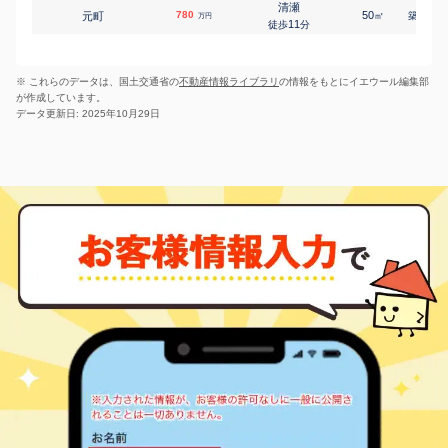
清瀬
780
50
41
元町
㎡
築
年
万円
11
徒歩
分
※ これらのデータは、国土交通省の
不動産情報ライブラリ
の情報をもとにイエウール編集部
が作成しています。
データ更新日: 2025年10月29日