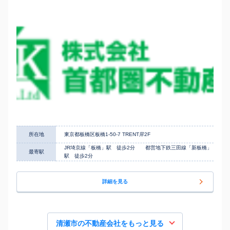
所在地
東京都板橋区板橋1-50-7 TRENT岸2F
JR埼京線「板橋」駅 徒歩2分 都営地下鉄三田線「新板橋」
最寄駅
駅 徒歩2分
詳細を見る
清瀬市の不動産会社をもっと見る