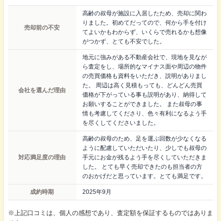
高齢の叔母が施設に入居したため、売却に関わ
りました。初めてだってので、何から手を付け
売却前の不安
てよいかもわからず、いくらで売れるかも想像
がつかず、とても不安でした。
地元に強みがある不動産会社で、現地を見なが
ら査定をし、場所的なマイナス面や周辺の物件
の売買価格も資料をいただき、説明がありまし
た。 周辺は高く見積もっても、どんどん売買
会社を選んだ理由
価格が下がっている事も説明があり、納得して
お願いすることができました。 また叔母の事
情も考慮してくださり、色々有利になるよう手
を尽くしてくださいました。
高齢の叔母のため、足を運ぶ回数が少なくなる
ように配慮していただいたり、少しでも叔母の
対応満足度の理由
手元にお金が残るよう手を尽くしていただきま
した。 とても早く売却できたのも担当者の方
のおかげだと思っています。とても満足です。
成約時期
2025年9月
※上記口コミは、個人の感想であり、査定額を保証するものではありま