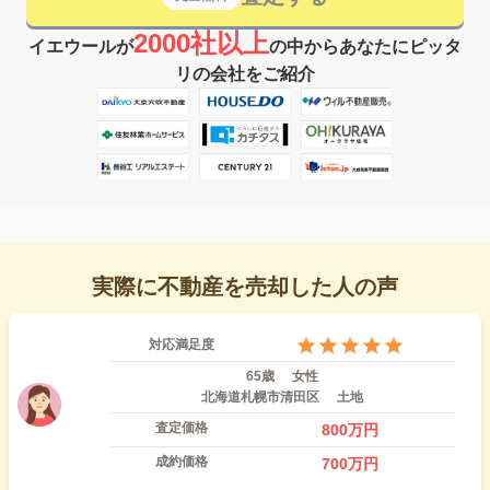
2000社以上
イエウールが
の中からあなたにピッタ
リの会社をご紹介
実際に不動産を売却した人の声
対応満足度
65歳
女性
北海道札幌市清田区
土地
査定価格
800
万円
成約価格
700
万円