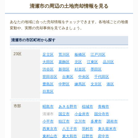
清瀬市の周辺の土地売却情報を見る
あなたの地域に合った売却情報をチェックできます。各地域ごとの地価
変動や、実際の売却事例を見てみましょう。
清瀬市の市区町村から探す
23区
足立区
荒川区
板橋区
江戸川区
大田区
葛飾区
北区
江東区
品川区
渋谷区
新宿区
杉並区
墨田区
世田谷区
台東区
中央区
千代田区
豊島区
中野区
練馬区
文京区
港区
目黒区
市部
昭島市
あきる野市
稲城市
青梅市
清瀬市
国立市
小金井市
国分寺市
小平市
狛江市
立川市
多摩市
調布市
西東京市
八王子市
羽村市
東久留米市
東村山市
東大和市
日野市
府中市