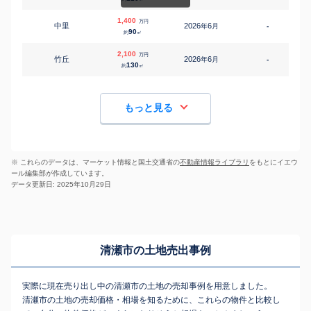
1,400
万円
中里
2026
6
年
月
-
5
90
約
㎡
2,100
万円
竹丘
2026
6
年
月
-
5
130
約
㎡
もっと見る
※ これらのデータは、マーケット情報と国土交通省の
不動産情報ライブラリ
をもとにイエウ
ール編集部が作成しています。
データ更新日: 2025年10月29日
清瀬市の土地売出事例
実際に現在売り出し中の清瀬市の土地の売却事例を用意しました。
清瀬市の土地の売却価格・相場を知るために、これらの物件と比較し