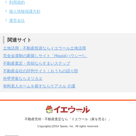
利用規約
個人情報保護方針
運営会社
関連サイト
土地活用・不動産投資ならイエウール土地活用
完全会員制の家探しサイト「Housii(ハウシー)」
不動産査定・売却ならすまいステップ
不動産会社の評判サイト｜おうちの語り部
外壁塗装ならヌリカエ
有料老人ホームを探すならケアスル 介護
不動産売却・不動産査定なら「イエウール（家を売る）」
Copyright(c)2014 Speee, Inc. All rights reserved.