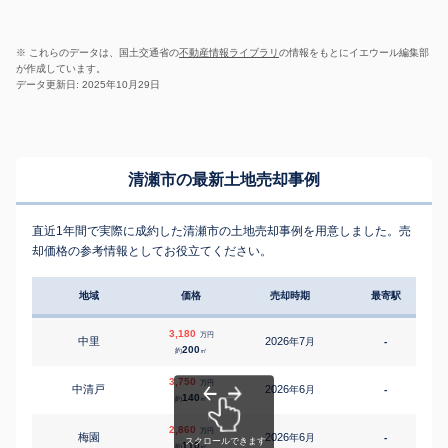
※ これらのデータは、国土交通省の
不動産情報ライブラリ
の情報をもとにイエウール編集部
が作成しています。
データ更新日: 2025年10月29日
清瀬市の最新土地売却事例
直近1年間で実際に成約した清瀬市の土地売却事例を用意しました。売
却価格の参考情報としてお役立てください。
地域
価格
売却時期
最寄駅
3,180
万円
中里
2026
7
年
月
-
5
200
約
㎡
3,750
万円
中清戸
2026
6
年
月
-
8
140
約
㎡
2,860
万円
梅園
2026
6
年
月
-
8
110
約
㎡