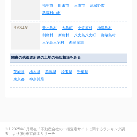
福生市
町田市
三鷹市
武蔵野市
武蔵村山市
そのほか
青ヶ島村
大島町
小笠原村
神津島村
利島村
新島村
八丈島八丈町
御蔵島村
三宅島三宅村
西多摩郡
関東の他都道府県の土地の売却相場をみる
茨城県
栃木県
群馬県
埼玉県
千葉県
東京都
神奈川県
※1 2025年1月現在「不動産会社の一括査定サイトに関するランキング調
査」より(株)東京商工リサーチ