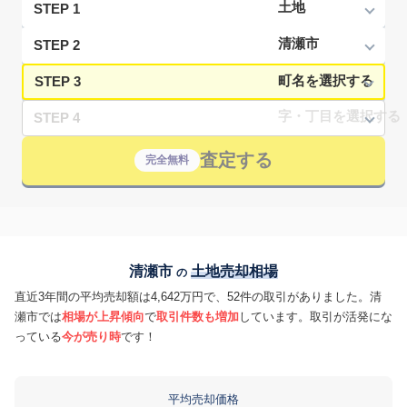
STEP 1
STEP 2
STEP 3
STEP 4
査定する
完全無料
清瀬市
土地売却相場
の
直近3年間の平均売却額は4,642万円で、52件の取引がありました。清
瀬市では
相場が上昇傾向
で
取引件数も増加
しています。取引が活発にな
っている
今が売り時
です！
平均売却価格