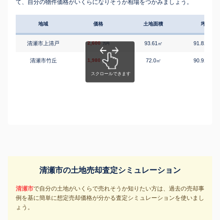
て、自分の物件価格がいくらになりそうか相場をつかみましょう。
地域
価格
土地面積
坪単価
清瀬市上清戸
2,600
93.61
91.82
㎡
万円/
万円
清瀬市竹丘
1,980
72.0
90.92
㎡
万円/
万円
清瀬市の土地売却査定シミュレーション
清瀬市
で自分の土地がいくらで売れそうか知りたい方は、過去の売却事
例を基に簡単に想定売却価格が分かる査定シミュレーションを使いまし
ょう。