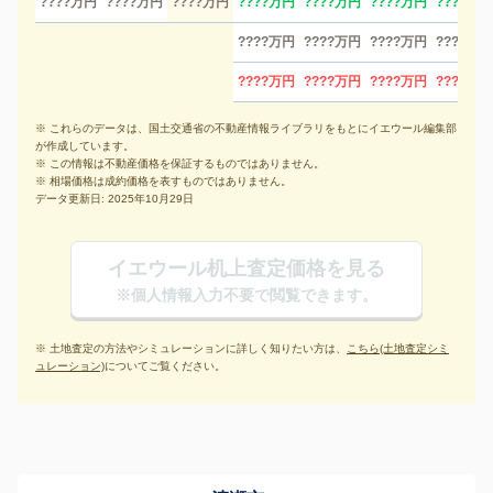
????万円
????万円
????万円
????万円
????万円
????万円
????万円
????万円
????万円
????万円
????万円
????万円
????万円
????万円
????万円
※ これらのデータは、国土交通省の不動産情報ライブラリをもとにイエウール編集部
が作成しています。
※ この情報は不動産価格を保証するものではありません。
※ 相場価格は成約価格を表すものではありません。
データ更新日: 2025年10月29日
イエウール机上査定価格を見る
※個人情報入力不要で閲覧できます。
※ 土地査定の方法やシミュレーションに詳しく知りたい方は、
こちら(土地査定シミ
ュレーション)
についてご覧ください。