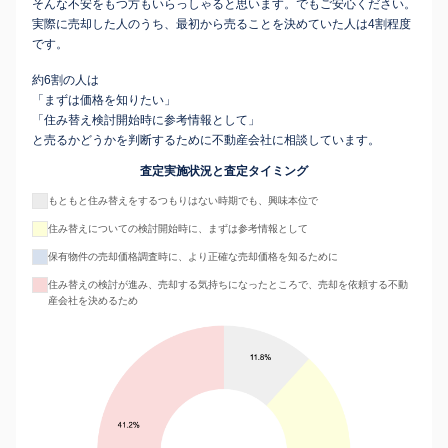
そんな不安をもつ方もいらっしゃると思います。でもご安心ください。
実際に売却した人のうち、最初から売ることを決めていた人は4割程度
です。
約6割の人は
「まずは価格を知りたい」
「住み替え検討開始時に参考情報として」
と売るかどうかを判断するために不動産会社に相談しています。
査定実施状況と査定タイミング
もともと住み替えをするつもりはない時期でも、興味本位で
住み替えについての検討開始時に、まずは参考情報として
保有物件の売却価格調査時に、より正確な売却価格を知るために
住み替えの検討が進み、売却する気持ちになったところで、売却を依頼する不動
産会社を決めるため