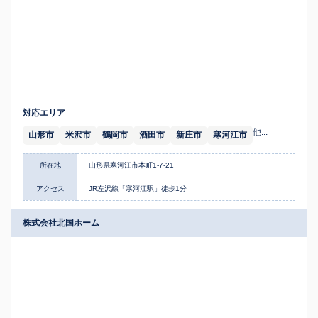
対応エリア
他...
山形市
米沢市
鶴岡市
酒田市
新庄市
寒河江市
所在地
山形県寒河江市本町1-7-21
アクセス
JR左沢線「寒河江駅」徒歩1分
株式会社北国ホーム