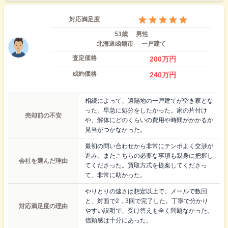
対応満足度
53歳
男性
北海道函館市
一戸建て
査定価格
200
万円
成約価格
240
万円
相続によって、遠隔地の一戸建てが空き家とな
った。早急に処分をしたかった。家の片付け
売却前の不安
や、解体にどのくらいの費用や時間がかかるか
見当がつかなかった。
最初の問い合わせから非常にテンポよく交渉が
進み、またこちらの必要な事項も親身に把握し
会社を選んだ理由
てくださった。買取方式を提案してくださっ
て、非常に助かった。
やりとりの速さは想定以上で、メールで数回
と、対面で2，3回で完了した。丁寧で分かり
対応満足度の理由
やすい説明で、受け答えも全く問題なかった。
信頼感は十分にあった。