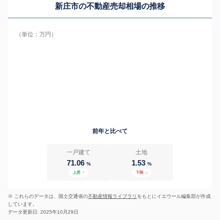
新庄市の
不動産売却相場の推移
（単位：万円）
前年と比べて
一戸建て
土地
71.06
1.53
%
%
上昇
↑
下降
↓
※ これらのデータは、国土交通省の
不動産情報ライブラリ
をもとにイエウール編集部が作成
しています。
データ更新日: 2025年10月29日