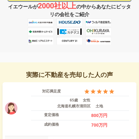
2000社以上
イエウールが
の中からあなたにピッタ
リの会社をご紹介
実際に不動産を売却した人の声
対応満足度
65歳
女性
北海道札幌市清田区
土地
査定価格
800
万円
成約価格
700
万円