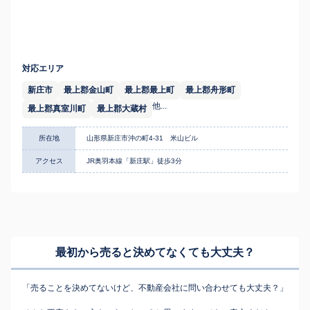
対応エリア
新庄市
最上郡金山町
最上郡最上町
最上郡舟形町
他...
最上郡真室川町
最上郡大蔵村
所在地
山形県新庄市沖の町4-31 米山ビル
アクセス
JR奥羽本線「新庄駅」徒歩3分
最初から売ると決めてなくても
大丈夫？
「売ることを決めてないけど、不動産会社に問い合わせても大丈夫？」