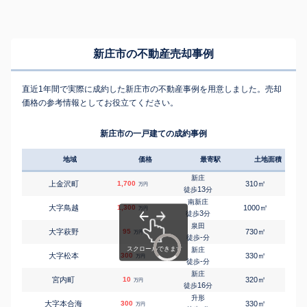
新庄市の不動産売却事例
直近1年間で実際に成約した新庄市の不動産事例を用意しました。売却
価格の参考情報としてお役立てください。
新庄市の一戸建ての成約事例
地域
価格
最寄駅
土地面積
延床
新庄
㎡
㎡
上金沢町
1,700
310
115
万円
13
徒歩
分
南新庄
㎡
㎡
大字鳥越
1,300
1000
130
万円
3
徒歩
分
泉田
㎡
㎡
大字萩野
95
730
290
万円
-
徒歩
分
新庄
㎡
㎡
大字松本
300
330
100
万円
-
徒歩
分
新庄
㎡
㎡
宮内町
10
320
140
万円
16
徒歩
分
升形
㎡
㎡
大字本合海
300
330
270
万円