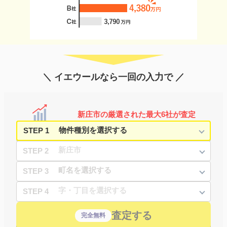
＼ イエウールなら一回の入力で ／
新庄市の厳選された最大6社が査定
STEP 1
STEP 2
STEP 3
STEP 4
査定する
完全無料