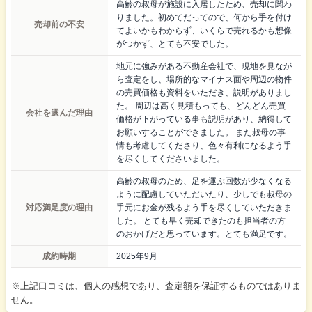
高齢の叔母が施設に入居したため、売却に関わ
りました。初めてだってので、何から手を付け
売却前の不安
てよいかもわからず、いくらで売れるかも想像
がつかず、とても不安でした。
地元に強みがある不動産会社で、現地を見なが
ら査定をし、場所的なマイナス面や周辺の物件
の売買価格も資料をいただき、説明がありまし
た。 周辺は高く見積もっても、どんどん売買
会社を選んだ理由
価格が下がっている事も説明があり、納得して
お願いすることができました。 また叔母の事
情も考慮してくださり、色々有利になるよう手
を尽くしてくださいました。
高齢の叔母のため、足を運ぶ回数が少なくなる
ように配慮していただいたり、少しでも叔母の
対応満足度の理由
手元にお金が残るよう手を尽くしていただきま
した。 とても早く売却できたのも担当者の方
のおかげだと思っています。とても満足です。
成約時期
2025年9月
※上記口コミは、個人の感想であり、査定額を保証するものではありま
せん。