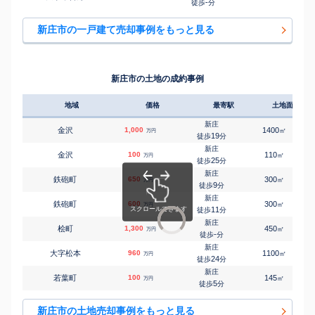
-
徒歩
分
新庄市の一戸建て売却事例をもっと見る
新庄市の土地の成約事例
地域
価格
最寄駅
土地面積
新庄
金沢
1,000
1400
㎡
万円
19
徒歩
分
新庄
金沢
100
110
㎡
万円
25
徒歩
分
新庄
鉄砲町
650
300
㎡
万円
9
徒歩
分
新庄
鉄砲町
600
300
㎡
万円
11
徒歩
分
新庄
桧町
1,300
450
㎡
万円
-
徒歩
分
新庄
大字松本
960
1100
㎡
万円
24
徒歩
分
新庄
若葉町
100
145
㎡
万円
5
徒歩
分
新庄市の土地売却事例をもっと見る