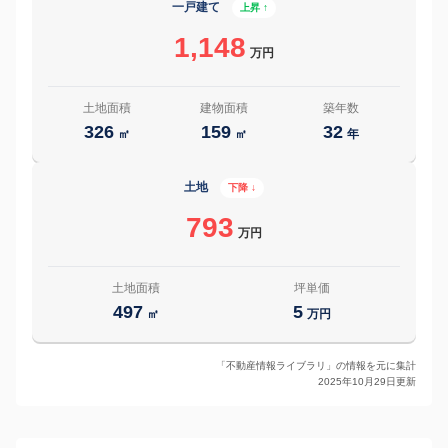
一戸建て
上昇 ↑
1,148
万円
土地面積
建物面積
築年数
326
159
32
㎡
㎡
年
土地
下降 ↓
793
万円
土地面積
坪単価
497
5
㎡
万円
「不動産情報ライブラリ」の情報を元に集計
2025年10月29日更新