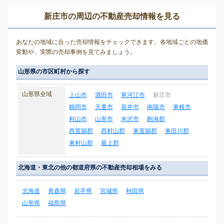
新庄市の周辺の不動産売却情報を見る
あなたの地域に合った売却情報をチェックできます。各地域ごとの地価
変動や、実際の売却事例を見てみましょう。
山形県の市区町村から探す
山形県全域
上山市
酒田市
寒河江市
新庄市
鶴岡市
天童市
長井市
南陽市
東根市
村山市
山形市
米沢市
飽海郡
西置賜郡
西村山郡
東置賜郡
東田川郡
東村山郡
最上郡
北海道・東北の他の都道府県の不動産売却相場をみる
北海道
青森県
岩手県
宮城県
秋田県
山形県
福島県