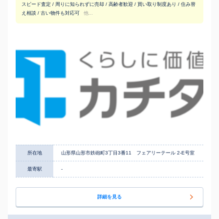
スピード査定 / 周りに知られずに売却 / 高齢者歓迎 / 買い取り制度あり / 住み替
え相談 / 古い物件も対応可
他...
所在地
山形県山形市鉄砲町3丁目3番11 フェアリーテール 2-E号室
最寄駅
-
詳細を見る