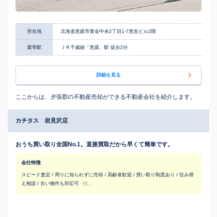
所在地
北海道恵庭市黄金中央2丁目1-7恵友ビル2階
最寄駅
ＪＲ千歳線「恵庭」駅 徒歩2分
詳細を見る
ここからは、夕張郡の不動産売却ができる不動産会社を紹介します。
カチタス 岩見沢店
おうち買い取り全国No.1。直接買取だから早くて簡単です。
会社特徴
スピード査定 / 周りに知られずに売却 / 高齢者歓迎 / 買い取り制度あり / 住み替
え相談 / 古い物件も対応可
他...