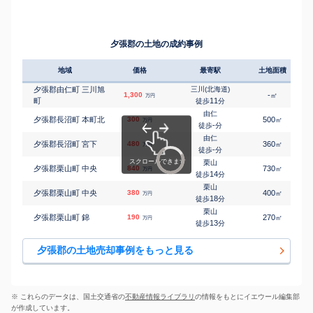
夕張郡の土地の成約事例
地域
価格
最寄駅
土地面積
夕張郡由仁町 三川旭
三川(北海道)
1,300
-
㎡
万円
町
11
徒歩
分
由仁
夕張郡長沼町 本町北
300
500
㎡
万円
-
徒歩
分
由仁
夕張郡長沼町 宮下
480
360
㎡
万円
-
徒歩
分
栗山
夕張郡栗山町 中央
840
730
㎡
万円
14
徒歩
分
栗山
夕張郡栗山町 中央
380
400
㎡
万円
18
徒歩
分
栗山
夕張郡栗山町 錦
190
270
㎡
万円
13
徒歩
分
夕張郡の土地売却事例をもっと見る
※ これらのデータは、国土交通省の
不動産情報ライブラリ
の情報をもとにイエウール編集部
が作成しています。