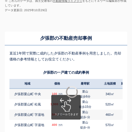
※ これらのデータは、国土交通省の
不動産情報ライブラリ
をもとにイエウール編集部が作成
しています。
データ更新日: 2025年10月29日
夕張郡の不動産売却事例
直近1年間で実際に成約した夕張郡の不動産事例を用意しました。売却
価格の参考情報としてお役立てください。
夕張郡の一戸建ての成約事例
地域
価格
最寄駅
土地面積
延床面
栗山
㎡
㎡
夕張郡栗山町 中央
100
340
200
万円
6
徒歩
分
栗山
㎡
㎡
夕張郡栗山町 松風
1,900
520
110
万円
15
徒歩
分
栗山
㎡
㎡
夕張郡栗山町 字湯地
940
460
90
万円
-
徒歩
分
栗山
㎡
㎡
夕張郡栗山町 字湯地
400
570
115
万円
-
徒歩
分