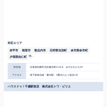
対応エリア
赤平市
根室市
歌志内市
石狩郡当別町
余市郡余市町
他...
夕張郡由仁町
所在地
北海道札幌市北区麻生町3-10-9 みやかわビル1F
アクセス
地下鉄南北線「麻生駅」3番出口より徒歩1分
ハウスドゥ！千歳駅前店 株式会社トワ・ピリエ