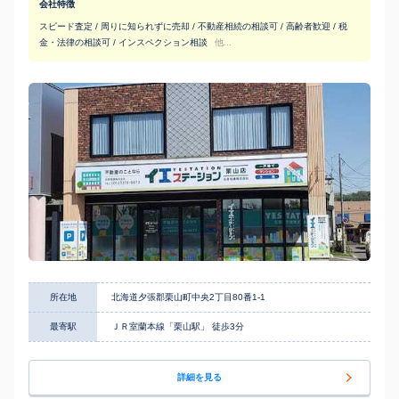
会社特徴
スピード査定 / 周りに知られずに売却 / 不動産相続の相談可 / 高齢者歓迎 / 税
金・法律の相談可 / インスペクション相談
他...
所在地
北海道夕張郡栗山町中央2丁目80番1-1
最寄駅
ＪＲ室蘭本線「栗山駅」 徒歩3分
詳細を見る