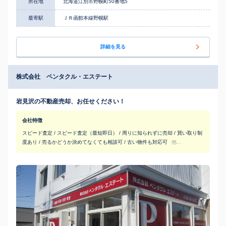
所在地
北海道江別市野幌町50番地5
最寄駅
ＪＲ函館本線野幌駅
詳細を見る
株式会社 ペンタクル・エステート
岩見沢の不動産売却、お任せください！
会社特徴
スピード査定 / スピード査定（最短即日） / 周りに知られずに売却 / 買い取り制
度あり / 売るかどうか決めてなくても相談可 / 古い物件も対応可
他...