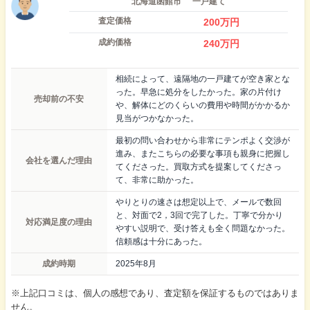
北海道函館市
一戸建て
査定価格
200
万円
成約価格
240
万円
相続によって、遠隔地の一戸建てが空き家とな
った。早急に処分をしたかった。家の片付け
売却前の不安
や、解体にどのくらいの費用や時間がかかるか
見当がつかなかった。
最初の問い合わせから非常にテンポよく交渉が
進み、またこちらの必要な事項も親身に把握し
会社を選んだ理由
てくださった。買取方式を提案してくださっ
て、非常に助かった。
やりとりの速さは想定以上で、メールで数回
と、対面で2，3回で完了した。丁寧で分かり
対応満足度の理由
やすい説明で、受け答えも全く問題なかった。
信頼感は十分にあった。
成約時期
2025年8月
※上記口コミは、個人の感想であり、査定額を保証するものではありま
せん。