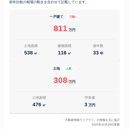
前年比較の相場の動きを合わせて記載しています。
一戸建て
下降 ↓
811
万円
土地面積
建物面積
築年数
538
116
33
㎡
㎡
年
土地
上昇 ↑
308
万円
土地面積
坪単価
476
3
㎡
万円
「不動産情報ライブラリ」の情報を元に集計
2025年10月29日更新