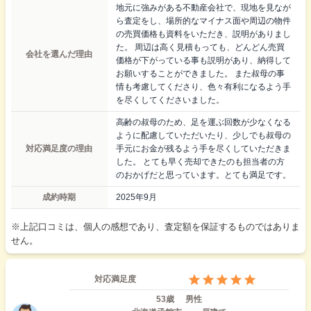
地元に強みがある不動産会社で、現地を見なが
ら査定をし、場所的なマイナス面や周辺の物件
の売買価格も資料をいただき、説明がありまし
た。 周辺は高く見積もっても、どんどん売買
会社を選んだ理由
価格が下がっている事も説明があり、納得して
お願いすることができました。 また叔母の事
情も考慮してくださり、色々有利になるよう手
を尽くしてくださいました。
高齢の叔母のため、足を運ぶ回数が少なくなる
ように配慮していただいたり、少しでも叔母の
対応満足度の理由
手元にお金が残るよう手を尽くしていただきま
した。 とても早く売却できたのも担当者の方
のおかげだと思っています。とても満足です。
成約時期
2025年9月
※上記口コミは、個人の感想であり、査定額を保証するものではありま
せん。
対応満足度
53歳
男性