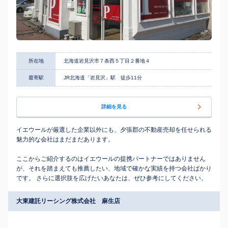
所在地
北海道岩見沢市７条西５丁目２番地４
最寄駅
JR北海道「岩見沢」駅 徒歩11分
詳細を見る
イエウールが厳選した企業以外にも、夕張郡の不動産売却を任せられる
魅力的な会社はまだまだあります。
ここからご紹介するのはイエウールの提携パートナーではありません
が、それを踏まえても推薦したい、地域で確かな実績を持つ会社ばかり
です。 さらに選択肢を広げたいあなたは、ぜひ参考にしてください。
大東建託リーシング株式会社 麻生店