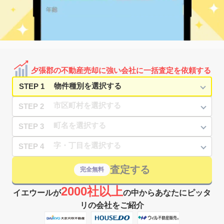
夕張郡の不動産売却に強い会社に一括査定を依頼する
STEP 1
STEP 2
STEP 3
STEP 4
査定する
完全無料
2000社以上
イエウールが
の中からあなたにピッタ
リの会社をご紹介