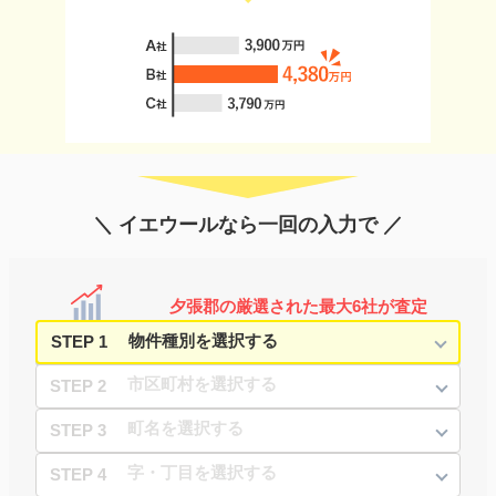
＼ イエウールなら一回の入力で ／
夕張郡の厳選された最大6社が査定
STEP 1
STEP 2
STEP 3
STEP 4