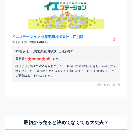
イエステーション 北章宅建株式会社 江別店
北海道江別市野幌町50番地5
52歳 女性 / 北海道夕張郡長沼町 土地を売却
満足度：
(4.7)
やりとりが迅速で対応も親切でした。 進歩状況のお知らせもしっかりしてく
れていました。 疑問点もわかりやすく丁寧に教えてくれて お任せすること
に不安はありませんでした。
引用：おうちの語り部
最初から売ると決めてなくても
大丈夫？