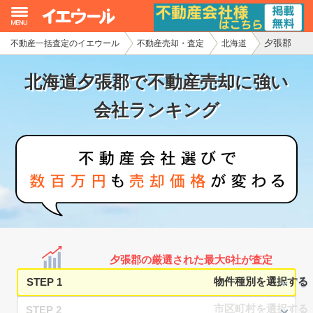
夕張郡
不動産一括査定のイエウール
不動産売却・査定
北海道
イエウール加盟希望の不動産会社様
北海道夕張郡で不動産売却に強い
初めての方へ
会社ランキング
不動産売却の流れ
不動産の売却・一括査定
家査定シミュレーター
お問い合わせ
夕張郡の厳選された最大6社が査定
STEP 1
STEP 2