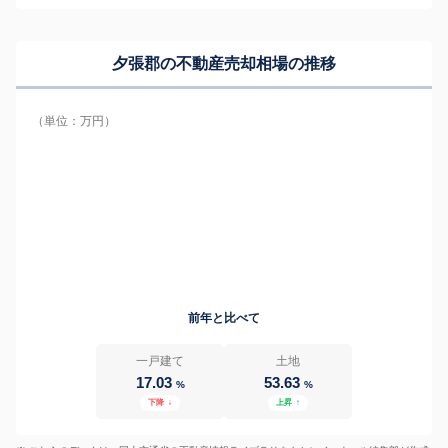
夕張郡の
不動産売却相場の推移
（単位：万円）
前年と比べて
一戸建て
土地
17.03
53.63
%
%
下降
↓
上昇
↑