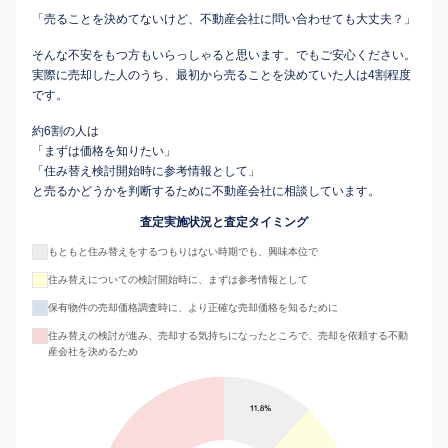
「売ることを決めてないけど、不動産会社に問い合わせても大丈夫？」
そんな不安をもつ方もいらっしゃると思います。でもご安心ください。
実際に売却した人のうち、最初から売ることを決めていた人は4割程度
です。
約6割の人は
「まずは価格を知りたい」
「住み替え検討開始時に参考情報として」
と売るかどうかを判断するために不動産会社に相談しています。
査定実施状況と査定タイミング
もともと住み替えをするつもりはない時期でも、興味本位で
住み替えについての検討開始時に、まずは参考情報として
保有物件の売却価格調査時に、より正確な売却価格を知るために
住み替えの検討が進み、売却する気持ちになったところで、売却を依頼する不動
産会社を決めるため