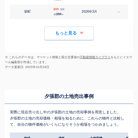
400
万円
栄町
2026
3
年
月
-
350
約
㎡
もっと見る
※ これらのデータは、マーケット情報と国土交通省の
不動産情報ライブラリ
をもとにイエウ
ール編集部が作成しています。
データ更新日: 2025年10月29日
夕張郡の土地売出事例
実際に現在売り出し中の夕張郡の土地の売却事例を用意しました。
夕張郡の土地の売却価格・相場を知るために、これらの物件と比較し
て、自分の物件価格がいくらになりそうか相場をつかみましょう。