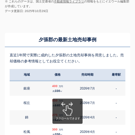
※ これらのデータは、国土交通省の
不動産情報ライブラリ
の情報をもとにイエウール編集部
が作成しています。
データ更新日: 2025年10月29日
夕張郡の最新土地売却事例
直近1年間で実際に成約した夕張郡の土地売却事例を用意しました。売
却価格の参考情報としてお役立てください。
地域
価格
売却時期
最寄駅
400
万円
銀座
2026
7
年
月
-
330
約
㎡
550
万円
桜丘
2026
7
年
月
-
640
約
㎡
275
万円
錦
2026
4
年
月
-
620
約
㎡
300
万円
松風
2026
4
年
月
-
330
約
㎡