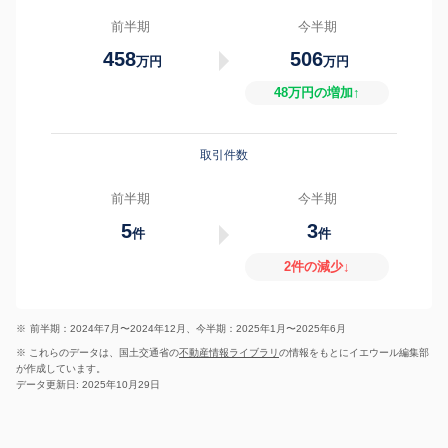
前半期
今半期
458
506
万円
万円
48万円の増加↑
取引件数
前半期
今半期
5
3
件
件
2件の減少↓
※
前半期：2024年7月〜2024年12月、今半期：2025年1月〜2025年6月
※ これらのデータは、国土交通省の
不動産情報ライブラリ
の情報をもとにイエウール編集部
が作成しています。
データ更新日: 2025年10月29日