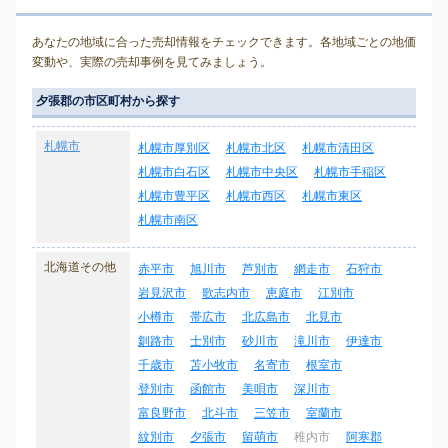
あなたの地域に合った売却情報をチェックできます。各地域ごとの地価
変動や、実際の売却事例を見てみましょう。
夕張郡の市区町村から探す
札幌市
札幌市厚別区
札幌市北区
札幌市清田区
札幌市白石区
札幌市中央区
札幌市手稲区
札幌市豊平区
札幌市西区
札幌市東区
札幌市南区
北海道その他
赤平市
旭川市
芦別市
網走市
石狩市
岩見沢市
歌志内市
恵庭市
江別市
小樽市
帯広市
北広島市
北見市
釧路市
士別市
砂川市
滝川市
伊達市
千歳市
苫小牧市
名寄市
根室市
登別市
函館市
美唄市
深川市
富良野市
北斗市
三笠市
室蘭市
紋別市
夕張市
留萌市
稚内市
阿寒郡