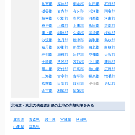
足寄郡
厚岸郡
網走郡
虻田郡
石狩郡
磯谷郡
岩内郡
有珠郡
浦河郡
雨竜郡
枝幸郡
択捉郡
奥尻郡
河西郡
河東郡
樺戸郡
上磯郡
上川郡
亀田郡
茅部郡
川上郡
釧路郡
久遠郡
国後郡
様似郡
沙流郡
色丹郡
標津郡
蘂取郡
島牧郡
積丹郡
紗那郡
斜里郡
白老郡
白糠郡
寿都郡
瀬棚郡
宗谷郡
空知郡
天塩郡
十勝郡
常呂郡
苫前郡
中川郡
新冠郡
爾志郡
野付郡
日高郡
檜山郡
広尾郡
二海郡
古宇郡
古平郡
幌泉郡
増毛郡
松前郡
目梨郡
紋別郡
夕張郡
勇払郡
余市郡
利尻郡
留萌郡
北海道・東北の他都道府県の土地の売却相場をみる
北海道
青森県
岩手県
宮城県
秋田県
山形県
福島県