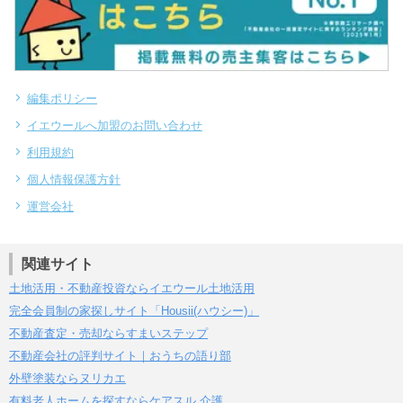
編集ポリシー
イエウールへ加盟のお問い合わせ
利用規約
個人情報保護方針
運営会社
関連サイト
土地活用・不動産投資ならイエウール土地活用
完全会員制の家探しサイト「Housii(ハウシー)」
不動産査定・売却ならすまいステップ
不動産会社の評判サイト｜おうちの語り部
外壁塗装ならヌリカエ
有料老人ホームを探すならケアスル 介護