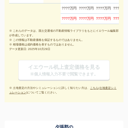
????万円
????万円
????万円
????万円
????万円
????万円
????万円
????万円
※ これらのデータは、国土交通省の不動産情報ライブラリをもとにイエウール編集部
が作成しています。
※ この情報は不動産価格を保証するものではありません。
※ 相場価格は成約価格を表すものではありません。
データ更新日: 2025年10月29日
イエウール机上査定価格を見る
※個人情報入力不要で閲覧できます。
※ 土地査定の方法やシミュレーションに詳しく知りたい方は、
こちら(土地査定シミ
ュレーション)
についてご覧ください。
夕張郡の