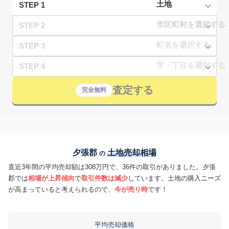
STEP 1
STEP 2
STEP 3
STEP 4
査定する
完全無料
夕張郡
土地売却相場
の
直近3年間の平均売却額は308万円で、36件の取引がありました。夕張
郡では
相場が上昇傾向
で
取引件数は減少
しています。土地の購入ニーズ
が高まっていると考えられるので、
今が売り時
です！
平均売却価格